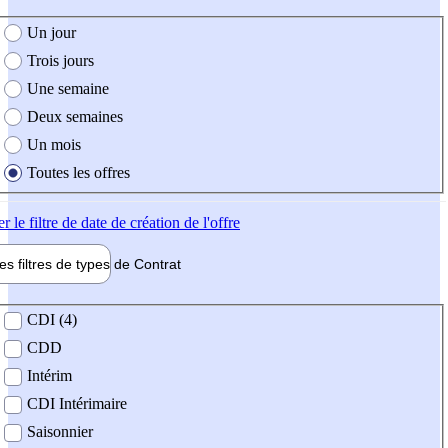
e création de l'offre
Un jour
Trois jours
Une semaine
Deux semaines
Un mois
Toutes les offres
er
le filtre de date de création de l'offre
les filtres de types de
Contrat
de contrat
CDI (4)
CDD
Intérim
CDI Intérimaire
Saisonnier