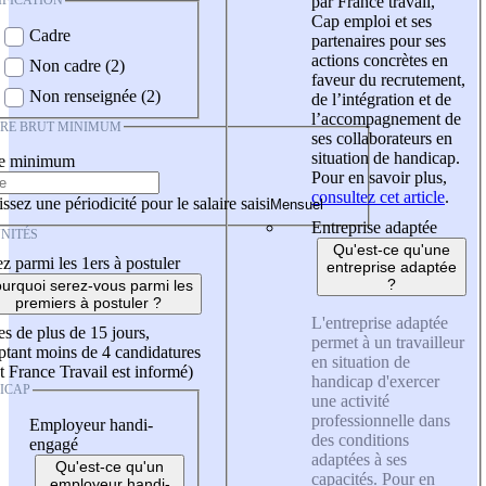
IFICATION
par France travail,
Cap emploi et ses
Cadre
partenaires pour ses
actions concrètes en
Non cadre (2)
faveur du recrutement,
Non renseignée (2)
de l’intégration et de
l’accompagnement de
IRE BRUT MINIMUM
ses collaborateurs en
situation de handicap.
re minimum
Pour en savoir plus,
consultez cet article
.
ssez une périodicité pour le salaire saisi
Entreprise adaptée
NITÉS
Qu'est-ce qu'une
z parmi les 1ers à postuler
entreprise adaptée
?
urquoi serez-vous parmi les
premiers à postuler ?
L'entreprise adaptée
es de plus de 15 jours,
permet à un travailleur
tant moins de 4 candidatures
en situation de
t France Travail est informé)
handicap d'exercer
ICAP
une activité
professionnelle dans
Employeur handi-
des conditions
engagé
adaptées à ses
Qu'est-ce qu'un
capacités. Pour en
employeur handi-