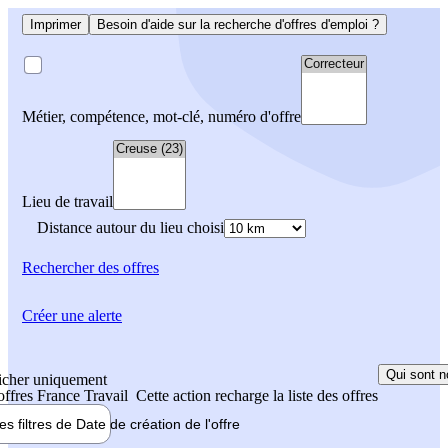
Imprimer
Besoin d'aide sur la recherche d'offres d'emploi ?
Métier, compétence, mot-clé, numéro d'offre
Lieu de travail
Distance autour du lieu choisi
Rechercher
des offres
Créer une alerte
Qui sont n
icher uniquement
 offres France Travail
Cette action recharge la liste des offres
les filtres de
Date de création
de l'offre