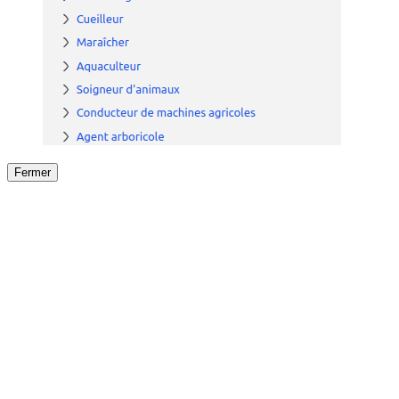
Fermer
Fermer
le détail de l'offre
/
Offre
sur
Offre précéden