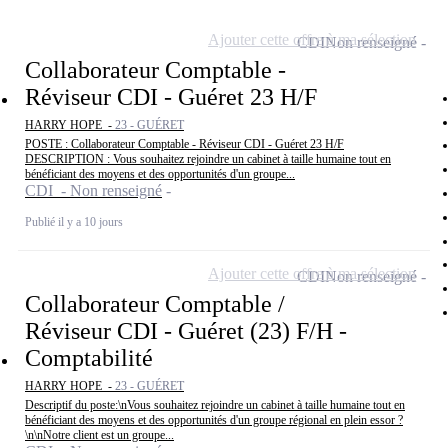
Ajouter cette offre à ma sélection
CDI
Non renseigné
Collaborateur Comptable -
Réviseur CDI - Guéret 23 H/F
HARRY HOPE -
23 - GUÉRET
POSTE : Collaborateur Comptable - Réviseur CDI - Guéret 23 H/F
DESCRIPTION : Vous souhaitez rejoindre un cabinet à taille humaine tout en
bénéficiant des moyens et des opportunités d'un groupe...
CDI - Non renseigné
Publié il y a 10 jours
Ajouter cette offre à ma sélection
CDI
Non renseigné
Collaborateur Comptable /
Réviseur CDI - Guéret (23) F/H -
Comptabilité
HARRY HOPE -
23 - GUÉRET
Descriptif du poste:\nVous souhaitez rejoindre un cabinet à taille humaine tout en
bénéficiant des moyens et des opportunités d'un groupe régional en plein essor ?
\n\nNotre client est un groupe...