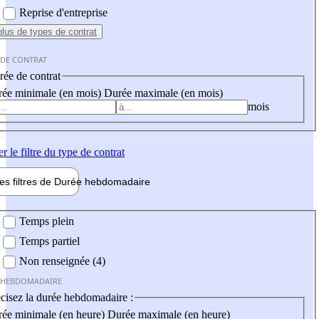
Reprise d'entreprise
plus
de types de contrat
 DE CONTRAT
ée de contrat
ée minimale (en mois)
Durée maximale (en mois)
mois
er
le filtre du type de contrat
les filtres de
Durée hebdo
madaire
 hebdomadaire
Temps plein
Temps partiel
Non renseignée (4)
 HEBDOMADAIRE
cisez la durée hebdomadaire :
ée minimale (en heure)
Durée maximale (en heure)