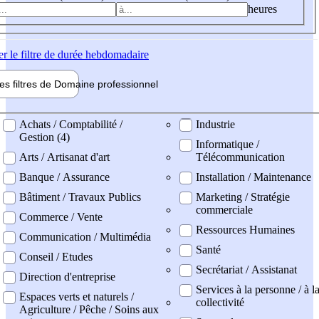
heures
er
le filtre de durée hebdomadaire
les filtres de
Domaine pro
fessionnel
ne professionel
Achats / Comptabilité /
Industrie
Gestion (4)
Informatique /
Arts / Artisanat d'art
Télécommunication
Banque / Assurance
Installation / Maintenance
Bâtiment / Travaux Publics
Marketing / Stratégie
commerciale
Commerce / Vente
Ressources Humaines
Communication / Multimédia
Santé
Conseil / Etudes
Secrétariat / Assistanat
Direction d'entreprise
Services à la personne / à l
Espaces verts et naturels /
collectivité
Agriculture / Pêche / Soins aux