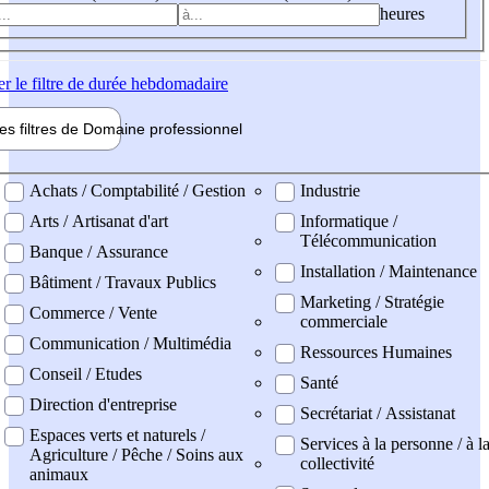
heures
er
le filtre de durée hebdomadaire
les filtres de
Domaine pro
fessionnel
ne professionel
Achats / Comptabilité / Gestion
Industrie
Arts / Artisanat d'art
Informatique /
Télécommunication
Banque / Assurance
Installation / Maintenance
Bâtiment / Travaux Publics
Marketing / Stratégie
Commerce / Vente
commerciale
Communication / Multimédia
Ressources Humaines
Conseil / Etudes
Santé
Direction d'entreprise
Secrétariat / Assistanat
Espaces verts et naturels /
Services à la personne / à l
Agriculture / Pêche / Soins aux
collectivité
animaux