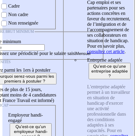
Cap emploi et ses
Cadre
partenaires pour ses
actions concrètes en
Non cadre
faveur du recrutement,
Non renseignée
de l’intégration et de
l’accompagnement de
IRE BRUT MINIMUM
ses collaborateurs en
situation de handicap.
re minimum
Pour en savoir plus,
consultez cet article
.
ssez une périodicité pour le salaire saisi
Entreprise adaptée
NITÉS
Qu'est-ce qu'une
z parmi les 1ers à postuler
entreprise adaptée
?
urquoi serez-vous parmi les
premiers à postuler ?
L'entreprise adaptée
es de plus de 15 jours,
permet à un travailleur
tant moins de 4 candidatures
en situation de
t France Travail est informé)
handicap d'exercer
ICAP
une activité
professionnelle dans
Employeur handi-
des conditions
engagé
adaptées à ses
Qu'est-ce qu'un
capacités. Pour en
employeur handi-
savoir plus,
consultez