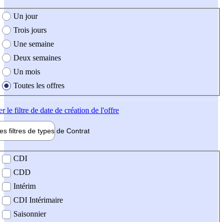
e création de l'offre
Un jour
Trois jours
Une semaine
Deux semaines
Un mois
Toutes les offres
er
le filtre de date de création de l'offre
les filtres de types de
Contrat
de contrat
CDI
CDD
Intérim
CDI Intérimaire
Saisonnier