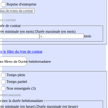
Reprise d'entreprise
plus
de types de contrat
 DE CONTRAT
ée de contrat
ée minimale (en mois)
Durée maximale (en mois)
mois
er
le filtre du type de contrat
les filtres de
Durée hebdo
madaire
 hebdomadaire
Temps plein
Temps partiel
Non renseignée (3)
 HEBDOMADAIRE
cisez la durée hebdomadaire :
ée minimale (en heure)
Durée maximale (en heure)