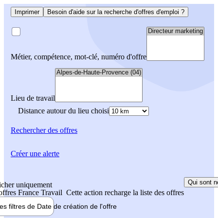
Imprimer
Besoin d'aide sur la recherche d'offres d'emploi ?
Métier, compétence, mot-clé, numéro d'offre
Lieu de travail
Distance autour du lieu choisi
Rechercher
des offres
Créer une alerte
Qui sont n
icher uniquement
 offres France Travail
Cette action recharge la liste des offres
les filtres de
Date de création
de l'offre