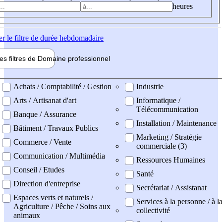
heures
er
le filtre de durée hebdomadaire
les filtres de
Domaine pro
fessionnel
ne professionel
Achats / Comptabilité / Gestion
Industrie
Arts / Artisanat d'art
Informatique /
Télécommunication
Banque / Assurance
Installation / Maintenance
Bâtiment / Travaux Publics
Marketing / Stratégie
Commerce / Vente
commerciale (3)
Communication / Multimédia
Ressources Humaines
Conseil / Etudes
Santé
Direction d'entreprise
Secrétariat / Assistanat
Espaces verts et naturels /
Services à la personne / à l
Agriculture / Pêche / Soins aux
collectivité
animaux