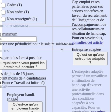
Cap emploi et ses
Cadre (1)
partenaires pour ses
actions concrètes en
Non cadre (1)
faveur du recrutement,
Non renseignée (1)
de l’intégration et de
l’accompagnement de
IRE BRUT MINIMUM
ses collaborateurs en
situation de handicap.
re minimum
Pour en savoir plus,
consultez cet article
.
ssez une périodicité pour le salaire saisi
Entreprise adaptée
NITÉS
Qu'est-ce qu'une
z parmi les 1ers à postuler
entreprise adaptée
?
urquoi serez-vous parmi les
premiers à postuler ?
L'entreprise adaptée
es de plus de 15 jours,
permet à un travailleur
tant moins de 4 candidatures
en situation de
t France Travail est informé)
handicap d'exercer
ICAP
une activité
professionnelle dans
Employeur handi-
des conditions
engagé
adaptées à ses
Qu'est-ce qu'un
capacités. Pour en
employeur handi-
savoir plus,
consultez