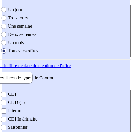
e création de l'offre
Un jour
Trois jours
Une semaine
Deux semaines
Un mois
Toutes les offres
er
le filtre de date de création de l'offre
les filtres de types de
Contrat
de contrat
CDI
CDD (1)
Intérim
CDI Intérimaire
Saisonnier