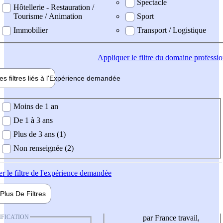
Spectacle
Hôtellerie - Restauration /
Tourisme / Animation
Sport
Immobilier
Transport / Logistique
Appliquer
le filtre du domaine professi
es filtres liés à l'
Expérience
demandée
ience demandée
Moins de 1 an
De 1 à 3 ans
Plus de 3 ans (1)
Non renseignée (2)
er
le filtre de l'expérience demandée
Plus De
Filtres
IFICATION
par France travail,