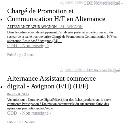
Ajouter cette offre à ma sélection
CDD
Non renseigné
Chargé de Promotion et
Communication H/F en Alternance
ALTERNANCE AZUR AVIGNON -
84 - AVIGNON
Dans le cadre de son développement, l'un de nos partenaires, acteur majeur du
secteur de la santé, recrute un(e) Chargé de Promotion et Communication H/F en
alternance. Poste basé à Avignon (84) ...
CDD - Non renseigné
Publié il y a 2 jours
Ajouter cette offre à ma sélection
CDD
Non renseigné
Alternance Assistant commerce
digital - Avignon (F/H) (H/F)
84 - AVIGNON
Vos missions : Commerce DigitalMise à jour des fiches produits sur le site e-
commerce.Participation à l'animation commerciale du site internet.Suivi des
opérations promotionnelles.Veille...
CDD - Non renseigné
Publié il y a 24 jours