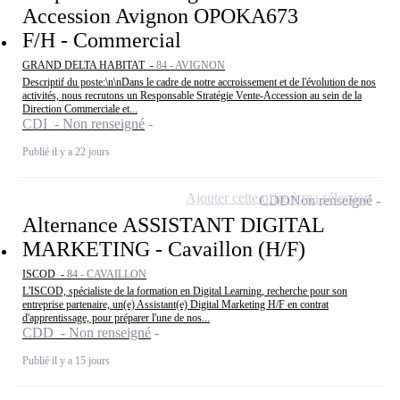
Accession Avignon OPOKA673
F/H - Commercial
GRAND DELTA HABITAT -
84 - AVIGNON
Descriptif du poste:\n\nDans le cadre de notre accroissement et de l'évolution de nos
activités, nous recrutons un Responsable Stratégie Vente-Accession au sein de la
Direction Commerciale et...
CDI - Non renseigné
Publié il y a 22 jours
Ajouter cette offre à ma sélection
CDD
Non renseigné
Alternance ASSISTANT DIGITAL
MARKETING - Cavaillon (H/F)
ISCOD -
84 - CAVAILLON
L'ISCOD, spécialiste de la formation en Digital Learning, recherche pour son
entreprise partenaire, un(e) Assistant(e) Digital Marketing H/F en contrat
d'apprentissage, pour préparer l'une de nos...
CDD - Non renseigné
Publié il y a 15 jours