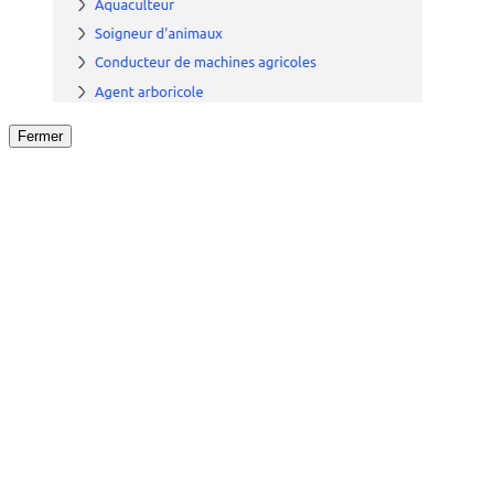
Fermer
Fermer
le détail de l'offre
/
Offre
sur
Offre précéden