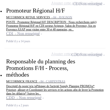
Ajouter cette offre à ma sélection
CDI
Non renseigné
Promoteur Régional H/F
MCCORMICK RETAIL SERVICES -
84 - AVIGNON
POSTE : Promoteur Régional H/F DESCRIPTION : Nous recherchons un(e)
Promoteur Régional H/F en CDI secteur Avignon, Salon de Provence, Aix en
Provence ASAP pour visiter entre 30 et 40 magasins, en...
CDI - Non renseigné
Publié il y a 14 jours
Ajouter cette offre à ma sélection
CDD
Non renseigné
Responsable du planning des
Promotions F/H - Process,
méthodes
MCCORMICK FRANCE -
84 - CARPENTRAS
Descriptif du poste:\n\n \nPilotage de l'activité Supply Planning PROMO\n*
Prioriser, allouer et Coordonner les services et les actions afin de livrer la Promotion
dans les délais\n* Suivre les...
CDD - Non renseigné
Publié il y a 2 jours