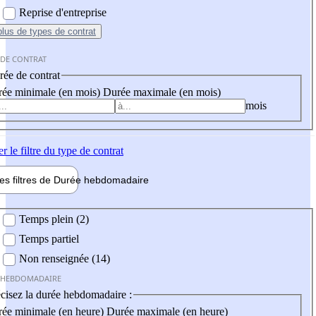
Reprise d'entreprise
plus
de types de contrat
 DE CONTRAT
ée de contrat
ée minimale (en mois)
Durée maximale (en mois)
mois
er
le filtre du type de contrat
les filtres de
Durée hebdo
madaire
 hebdomadaire
Temps plein (2)
Temps partiel
Non renseignée (14)
 HEBDOMADAIRE
cisez la durée hebdomadaire :
ée minimale (en heure)
Durée maximale (en heure)