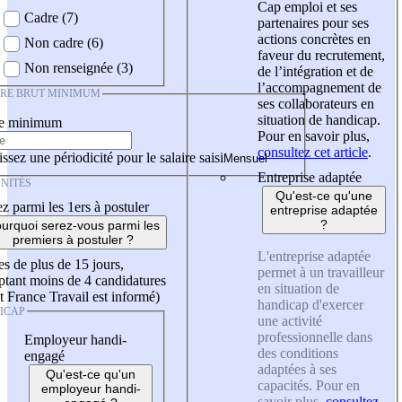
Cap emploi et ses
Cadre (7)
partenaires pour ses
actions concrètes en
Non cadre (6)
faveur du recrutement,
Non renseignée (3)
de l’intégration et de
l’accompagnement de
IRE BRUT MINIMUM
ses collaborateurs en
situation de handicap.
re minimum
Pour en savoir plus,
consultez cet article
.
ssez une périodicité pour le salaire saisi
Entreprise adaptée
NITÉS
Qu'est-ce qu'une
z parmi les 1ers à postuler
entreprise adaptée
?
urquoi serez-vous parmi les
premiers à postuler ?
L'entreprise adaptée
es de plus de 15 jours,
permet à un travailleur
tant moins de 4 candidatures
en situation de
t France Travail est informé)
handicap d'exercer
ICAP
une activité
professionnelle dans
Employeur handi-
des conditions
engagé
adaptées à ses
Qu'est-ce qu'un
capacités. Pour en
employeur handi-
savoir plus,
consultez