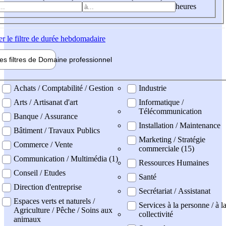
heures
er
le filtre de durée hebdomadaire
les filtres de
Domaine pro
fessionnel
ne professionel
Achats / Comptabilité / Gestion
Industrie
Arts / Artisanat d'art
Informatique /
Télécommunication
Banque / Assurance
Installation / Maintenance
Bâtiment / Travaux Publics
Marketing / Stratégie
Commerce / Vente
commerciale (15)
Communication / Multimédia (1)
Ressources Humaines
Conseil / Etudes
Santé
Direction d'entreprise
Secrétariat / Assistanat
Espaces verts et naturels /
Services à la personne / à l
Agriculture / Pêche / Soins aux
collectivité
animaux