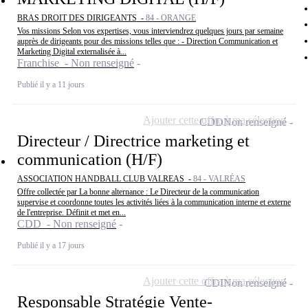
BRAS DROIT DES DIRIGEANTS -
84 - ORANGE
Vos missions Selon vos expertises, vous interviendrez quelques jours par semaine
auprès de dirigeants pour des missions telles que : - Direction Communication et
Marketing Digital externalisée à...
Franchise - Non renseigné
Publié il y a 11 jours
Ajouter cette offre à ma sélection
CDD
Non renseigné
Directeur / Directrice marketing et
communication (H/F)
ASSOCIATION HANDBALL CLUB VALREAS -
84 - VALRÉAS
Offre collectée par La bonne alternance : Le Directeur de la communication
supervise et coordonne toutes les activités liées à la communication interne et externe
de l'entreprise. Définit et met en...
CDD - Non renseigné
Publié il y a 17 jours
Ajouter cette offre à ma sélection
CDI
Non renseigné
Responsable Stratégie Vente-