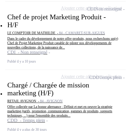
Ajouter cette offre à ma sélection
CDI
Non renseigné
Chef de projet Marketing Produit -
H/F
LE COMPTOIR DE MATHILDE -
84 - CAMARET-SUR-AIGUES
Dans le cadre du développement de notre offre produits, nous recherchons un(e)
Chef de Projet Marketing Produit capable de piloter nos développements de
nouvelles collections, de la naissance de...
CDI - Non renseigné
Publié il y a 10 jours
Ajouter cette offre à ma sélection
CDD
Temps plein
Chargé / Chargée de mission
marketing (H/F)
RETAIL AVIGNON -
84 - AVIGNON
Offre collectée par La bonne alternance : Définit et met en oeuvre la stratégie
marketing (tarifs, promotion, communication, gammes de produits, supports
techniques, ...) pour l'ensemble des produits...
CDD - Temps plein
Publié il y a plus de 30 jours