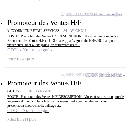
Ajouter cette offre à ma sélection
CDD
Non renseigné
Promoteur des Ventes H/F
MCCORMICK RETAIL SERVICES -
84 - AVIGNON
POSTE : Promoteur des Ventes H/F DESCRIPTION : Nous recherchons un(e)
Promoteur des Ventes H/F en CDD basé (e) à Avignon du 10/08/2026 au pour
visiter entre 30 et 40 magasins, en supermarchés et...
CDD - Non renseigné
Publié il y a 7 jours
Ajouter cette offre à ma sélection
CDD
Non renseigné
Promoteur des Ventes H/F
GOTOSELL -
84 - AVIGNON
POSTE : Promoteur des Ventes H/F DESCRIPTION : Votre mission sur un parc de
magasins définis: - Piloter la tenue du rayon : votre gamme doit avoir une
présentation irréprochable, balisage et...
CDD - Non renseigné
Publié il y a 14 jours