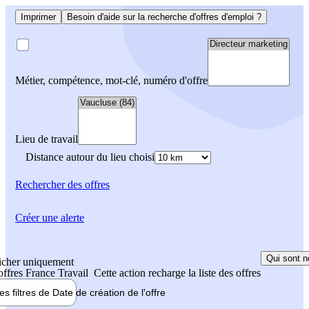
Imprimer
Besoin d'aide sur la recherche d'offres d'emploi ?
Métier, compétence, mot-clé, numéro d'offre
Lieu de travail
Distance autour du lieu choisi
Rechercher
des offres
Créer une alerte
Qui sont n
icher uniquement
 offres France Travail
Cette action recharge la liste des offres
les filtres de
Date de création
de l'offre