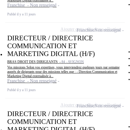
Marketing Digital externalisée à...
Franchise - Non renseigné
Publié il y a 11 jours
Ajouter cette offre à ma sélection
Franchise
Non renseigné
DIRECTEUR / DIRECTRICE
COMMUNICATION ET
MARKETING DIGITAL (H/F)
BRAS DROIT DES DIRIGEANTS -
84 - AVIGNON
Vos missions Selon vos expertises, vous interviendrez quelques jours par semaine
auprès de dirigeants pour des missions telles que : - Direction Communication et
Marketing Digital externalisée à...
Franchise - Non renseigné
Publié il y a 11 jours
Ajouter cette offre à ma sélection
Franchise
Non renseigné
DIRECTEUR / DIRECTRICE
COMMUNICATION ET
MARKETING DIGITAL (H/F)