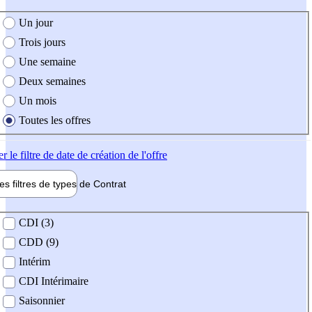
e création de l'offre
Un jour
Trois jours
Une semaine
Deux semaines
Un mois
Toutes les offres
er
le filtre de date de création de l'offre
les filtres de types de
Contrat
de contrat
CDI (3)
CDD (9)
Intérim
CDI Intérimaire
Saisonnier