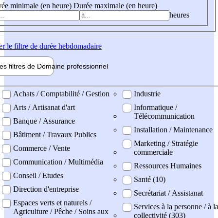
ée minimale (en heure)
Durée maximale (en heure)
heures
er
le filtre de durée hebdomadaire
les filtres de
Domaine pro
fessionnel
ne professionel
Achats / Comptabilité / Gestion
Industrie
Arts / Artisanat d'art
Informatique /
Télécommunication
Banque / Assurance
Installation / Maintenance
Bâtiment / Travaux Publics
Marketing / Stratégie
Commerce / Vente
commerciale
Communication / Multimédia
Ressources Humaines
Conseil / Etudes
Santé (10)
Direction d'entreprise
Secrétariat / Assistanat
Espaces verts et naturels /
Services à la personne / à l
Agriculture / Pêche / Soins aux
collectivité (303)