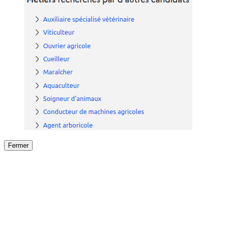
Fermer
Fermer
le détail de l'offre
/
Offre
sur
Offre précéden