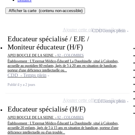
Distance
Afficher la carte
(contenu non-accessible)
Ajouter cette offre à ma sélection
CDD
Temps plein
Educateur spécialisé / EJE /
Moniteur éducateur (H/F)
APEI BOUCLE DE LA SEINE -
92 - COLOMBES
Établissement : L'Externat Médico-Éducatif La Dauphinelle, situé à Colombes,
accueille au quotidien 60 enfants, âgés de 5 à 20 ans en situation de handicap,
porteur d'une déficience intellectuelle ou...
CDD - Temps plein
Publié il y a 2 jours
Ajouter cette offre à ma sélection
CDI
Temps plein
Educateur spécialisé (H/F)
APEI BOUCLE DE LA SEINE -
92 - COLOMBES
Établissement : L'Externat Médico-Éducatif La Dauphinelle, situé à Colombes,
accueille 20 enfants, âgés de 5 à 15 ans en situation de handicap, porteur d'une
déficience intellectuelle ou d'un trouble...