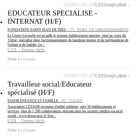
Ajouter cette offre à ma sélection
CDI
Temps plein
EDUCATEUR SPECIALISE -
INTERNAT (H/F)
FONDATION SAINT JEAN DE DIEU -
75 - PARIS 15E ARRONDISSEMENT
Le Centre Lecourbe est en taille le premier établissement parisien, situé au coeur du
15ème, spécialisé dans l'accompagnement du handicap moteur et du polyhandicap de
l'enfant et de l'adulte. Le...
CDI - Temps plein
Publié il y a 6 jours
Ajouter cette offre à ma sélection
CDI
Temps plein
Travailleur social/Educateur
spécialisé (H/F)
ESSOR ENFANCE ET FAMILLE -
92 - CLICHY
Association L'ESSOR reconnue d'utilité publique, gère 50 établissements et
services, plus de 1 200 collaborateurs agissant dans les secteurs médico-social et
social - www.lessor.asso.fr Son...
CDI - Temps plein
Publié il y a 9 jours