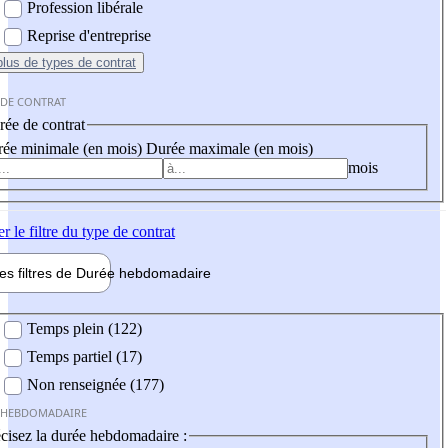
Profession libérale
Reprise d'entreprise
plus
de types de contrat
 DE CONTRAT
ée de contrat
ée minimale (en mois)
Durée maximale (en mois)
mois
er
le filtre du type de contrat
les filtres de
Durée hebdo
madaire
 hebdomadaire
Temps plein (122)
Temps partiel (17)
Non renseignée (177)
 HEBDOMADAIRE
cisez la durée hebdomadaire :