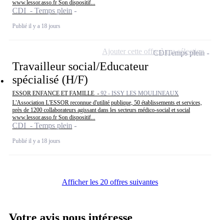
www.lessor.asso.fr Son dispositif...
CDI - Temps plein
Publié il y a 18 jours
Ajouter cette offre à ma sélection
CDI
Temps plein
Travailleur social/Educateur
spécialisé (H/F)
ESSOR ENFANCE ET FAMILLE -
92 - ISSY LES MOULINEAUX
L'Association L'ESSOR reconnue d'utilité publique, 50 établissements et services,
près de 1200 collaborateurs agissant dans les secteurs médico-social et social
www.lessor.asso.fr Son dispositif...
CDI - Temps plein
Publié il y a 18 jours
Afficher les 20 offres suivantes
Votre avis nous intéresse