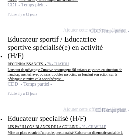
CDI - Temps plein
Publié il y a 12 jours
Ajouter cette offre à ma sélection
CDD
Temps partiel
Educateur sportif / Educatrice
sportive spécialisé(e) en activité
(H/F)
RECONNAISSANCES -
78 - CHATOU
L'institut de pédagogie Curative accompagne 96 enfants et jeunes en situation de
handicap mental, avec ou sans troubles associés, en fondant son action sur la
pédagogie curative et la sociothérapie....
CDD - Temps partiel
Publié il y a 13 jours
Ajouter cette offre à ma sélection
CDI
Temps plein
Educateur specialisé (H/F)
LES PAPILLONS BLANCS DE LA COLLINE -
92 - CHAVILLE
Mise en place et suivi d'un projet personnalisé Elaborer un diagnostic social de la