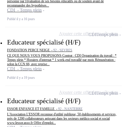
personne par l'évaluation de ses besoins éducatifs ou de soutien avant de
recommander des hypothèses...
CDI - Temps plein
Publié il y a 16 jours
Ajouter cette offre à ma sélection
CDI
Temps plein
Educateur spécialisé (H/F)
FONDATION PERCE NEIGE -
92 - SEVRES
CE QUE NOUS VOUS PROPOSONS Contrat : CDI Organisation du travail : *
Temps plein * Horaires d'internat * 1 week-end travaillé par mois Rémunération :
selon la CCN 66, avec reprise...
CDI - Temps plein
Publié il y a 19 jours
Ajouter cette offre à ma sélection
CDI
Temps plein
Educateur spécialisé (H/F)
ESSOR ENFANCE ET FAMILLE -
92 - NANTERRE
L'Association L'ESSOR reconnue d'utilité publique, 50 établissements et services,
près de 1200 collaborateurs agissant dans les secteurs médico-social et social
www.lessor.asso.fr Offre d'emploi...