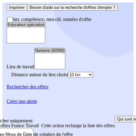
Imprimer
Besoin d'aide sur la recherche d'offres d'emploi ?
Métier, compétence, mot-clé, numéro d'offre
Lieu de travail
Distance autour du lieu choisi
Rechercher
des offres
Créer une alerte
Qui sont n
icher uniquement
 offres France Travail
Cette action recharge la liste des offres
les filtres de
Date de création
de l'offre