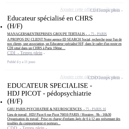
Ajouter cette offre à ma sélection
CDI
Temps plein
Educateur spécialisé en CHRS
(H/F)
MANAGERS&ENTREPRISES GROUPE TERTIALIS - -
75 - PARIS
A PROPOS DU CLIENT Notre agence ID SEARCH Social, recherche pour l'un de
nos clients, une association, un Educateur spécialisé H/F, dans le cadre d'un poste en
CDI situé dans un CHRS à Paris 19ème....
CDI - Temps plein
Publié il y a 11 jours
Ajouter cette offre à ma sélection
CDD
Temps plein
EDUCATEUR SPECIALISE -
HDJ PICOT - pédopsychiatrie
(H/F)
GHU PARIS PSYCHIATRIE & NEUROSCIENCES -
75 - PARIS 16
Lieu de travail : HDJ Picot 6 rue Picot 76016 PARIS / Horaires : 9h - 16h30
Organisation du travail : Prise en charge d'enfants âgés de 6 à 12 ans présentant des
troubles du comportement et porteurs...
CDD - Temps plein