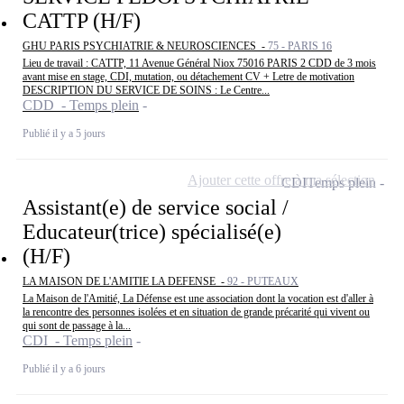
CATTP (H/F)
GHU PARIS PSYCHIATRIE & NEUROSCIENCES -
75 - PARIS 16
Lieu de travail : CATTP, 11 Avenue Général Niox 75016 PARIS 2 CDD de 3 mois
avant mise en stage, CDI, mutation, ou détachement CV + Letre de motivation
DESCRIPTION DU SERVICE DE SOINS : Le Centre...
CDD - Temps plein
Publié il y a 5 jours
Ajouter cette offre à ma sélection
CDI
Temps plein
Assistant(e) de service social /
Educateur(trice) spécialisé(e)
(H/F)
LA MAISON DE L'AMITIE LA DEFENSE -
92 - PUTEAUX
La Maison de l'Amitié, La Défense est une association dont la vocation est d'aller à
la rencontre des personnes isolées et en situation de grande précarité qui vivent ou
qui sont de passage à la...
CDI - Temps plein
Publié il y a 6 jours