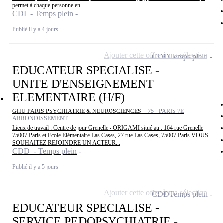
permet à chaque personne en...
CDI - Temps plein
Publié il y a 4 jours
Ajouter cette offre à ma sélection
CDD
Temps plein
EDUCATEUR SPECIALISE -
UNITE D'ENSEIGNEMENT
ELEMENTAIRE (H/F)
GHU PARIS PSYCHIATRIE & NEUROSCIENCES -
75 - PARIS 7E
ARRONDISSEMENT
Lieux de travail : Centre de jour Grenelle - ORIGAMI situé au : 164 rue Grenelle
75007 Paris et Ecole Elémentaire Las Cases, 27 rue Las Cases, 75007 Paris VOUS
SOUHAITEZ REJOINDRE UN ACTEUR...
CDD - Temps plein
Publié il y a 5 jours
Ajouter cette offre à ma sélection
CDD
Temps plein
EDUCATEUR SPECIALISE -
SERVICE PEDOPSYCHIATRIE -