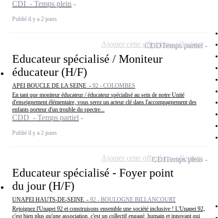
CDI - Temps plein
Publié il y a 2 jours
Ajouter cette offre à ma sélection
CDD
Temps partiel
Educateur spécialisé / Moniteur
éducateur (H/F)
APEI BOUCLE DE LA SEINE -
92 - COLOMBES
En tant que moniteur éducateur / éducateur spécialisé au sein de notre Unité
d'enseignement élémentaire, vous serez un acteur clé dans l'accompagnement des
enfants porteur d'un trouble du spectre...
CDD - Temps partiel
Publié il y a 2 jours
Ajouter cette offre à ma sélection
CDI
Temps plein
Educateur spécialisé - Foyer point
du jour (H/F)
UNAPEI HAUTS-DE-SEINE -
92 - BOULOGNE BILLANCOURT
Rejoignez l'Unapei 92 et construisons ensemble une société inclusive ! L'Unapei 92,
c'est bien plus qu'une association, c'est un collectif engagé, humain et innovant qui