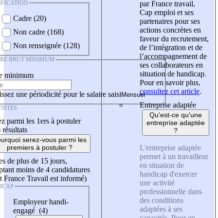
IFICATION
par France travail,
Cap emploi et ses
Cadre (20)
partenaires pour ses
actions concrètes en
Non cadre (168)
faveur du recrutement,
Non renseignée (128)
de l’intégration et de
l’accompagnement de
IRE BRUT MINIMUM
ses collaborateurs en
situation de handicap.
re minimum
Pour en savoir plus,
consultez cet article
.
ssez une périodicité pour le salaire saisi
Entreprise adaptée
NITÉS
Qu'est-ce qu'une
z parmi les 1ers à postuler
entreprise adaptée
)
résultats
?
urquoi serez-vous parmi les
L'entreprise adaptée
premiers à postuler ?
permet à un travailleur
es de plus de 15 jours,
en situation de
tant moins de 4 candidatures
handicap d'exercer
t France Travail est informé)
une activité
ICAP
professionnelle dans
des conditions
Employeur handi-
adaptées à ses
engagé (4)
capacités. Pour en