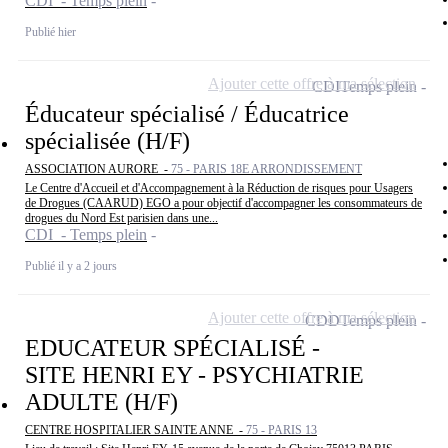
CDI - Temps plein
Publié hier
Ajouter cette offre à ma sélection
CDI
Temps plein
Éducateur spécialisé / Éducatrice
spécialisée (H/F)
ASSOCIATION AURORE -
75 - PARIS 18E ARRONDISSEMENT
Le Centre d'Accueil et d'Accompagnement à la Réduction de risques pour Usagers
de Drogues (CAARUD) EGO a pour objectif d'accompagner les consommateurs de
drogues du Nord Est parisien dans une...
CDI - Temps plein
Publié il y a 2 jours
Ajouter cette offre à ma sélection
CDD
Temps plein
EDUCATEUR SPÉCIALISÉ -
SITE HENRI EY - PSYCHIATRIE
ADULTE (H/F)
CENTRE HOSPITALIER SAINTE ANNE -
75 - PARIS 13