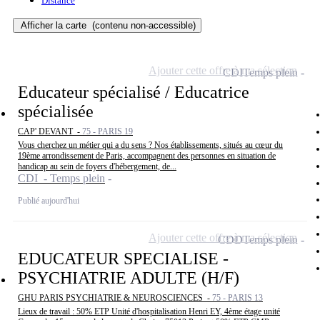
Distance
Afficher la carte
(contenu non-accessible)
Ajouter cette offre à ma sélection
CDI
Temps plein
Educateur spécialisé / Educatrice
spécialisée
CAP' DEVANT -
75 - PARIS 19
Vous cherchez un métier qui a du sens ? Nos établissements, situés au cœur du
19ème arrondissement de Paris, accompagnent des personnes en situation de
handicap au sein de foyers d'hébergement, de...
CDI - Temps plein
Publié aujourd'hui
Ajouter cette offre à ma sélection
CDD
Temps plein
EDUCATEUR SPECIALISE -
PSYCHIATRIE ADULTE (H/F)
GHU PARIS PSYCHIATRIE & NEUROSCIENCES -
75 - PARIS 13
Lieux de travail : 50% ETP Unité d'hospitalisation Henri EY, 4ème étage unité