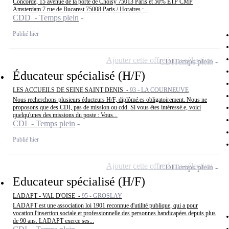
Concorde, 15 avenue de la porte de Choisy 75013 Paris et 50% ETP CMP
Amsterdam 7 rue de Bucarest 75008 Paris / Horaires :...
CDD - Temps plein
Publié hier
Ajouter cette offre à ma sélection
CDI
Temps plein
Éducateur spécialisé (H/F)
LES ACCUEILS DE SEINE SAINT DENIS -
93 - LA COURNEUVE
Nous recherchons plusieurs éducteurs H/F, diplômé.es obligatoirement. Nous ne
proposons que des CDI, pas de mission ou cdd. Si vous êtes intéressé.e, voici
quelqu'unes des missions du poste : Vous...
CDI - Temps plein
Publié hier
Ajouter cette offre à ma sélection
CDI
Temps plein
Educateur spécialisé (H/F)
LADAPT - VAL D'OISE -
95 - GROSLAY
LADAPT est une association loi 1901 reconnue d'utilité publique, qui a pour
vocation l'insertion sociale et professionnelle des personnes handicapées depuis plus
de 90 ans. LADAPT exerce ses...