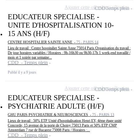
Ajouter cette offre à ma sélection
CDD
Temps plein
EDUCATEUR SPECIALISE -
UNITE D'HOSPITALISATION 10-
15 ANS (H/F)
CENTRE HOSPITALIER SAINTE ANNE -
75 - PARIS 14
Lieu de travail : Centre hospitalier Sainte Anne 75014 Paris Organisation du travail :
De jour horaires variables / Horaires : 9h-16h30 ou 9h30-17h 1 week-end travaillé /
mois et 1 soirée par semaine...
CDD - Temps plein
Publié il y a 9 jours
Ajouter cette offre à ma sélection
CDD
Temps plein
EDUCATEUR SPECIALISE -
PSYCHIATRIE ADULTE (H/F)
GHU PARIS PSYCHIATRIE & NEUROSCIENCES -
75 - PARIS 13
Lieux de travail : 50% ETP Unité d'hospitalisation Henri EY, 4ème étage unité
Concorde, 15 avenue de la porte de Choisy 75013 Paris et 50% ETP CMP
Amsterdam 7 rue de Bucarest 75008 Paris / Horaires :...
CDD - Temps plein