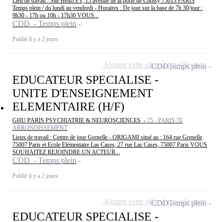
Lieu de travail : Site Henri EY, 15 avenue de la porte de Choisy 75013 PARIS
Temps plein / du lundi au vendredi - Horaires : De jour sur la base de 7h 30/jour :
9h30 - 17h ou 10h - 17h30 VOUS...
CDD - Temps plein
Publié il y a 2 jours
Ajouter cette offre à ma sélection
CDD
Temps plein
EDUCATEUR SPECIALISE -
UNITE D'ENSEIGNEMENT
ELEMENTAIRE (H/F)
GHU PARIS PSYCHIATRIE & NEUROSCIENCES -
75 - PARIS 7E
ARRONDISSEMENT
Lieux de travail : Centre de jour Grenelle - ORIGAMI situé au : 164 rue Grenelle
75007 Paris et Ecole Elémentaire Las Cases, 27 rue Las Cases, 75007 Paris VOUS
SOUHAITEZ REJOINDRE UN ACTEUR...
CDD - Temps plein
Publié il y a 2 jours
Ajouter cette offre à ma sélection
CDD
Temps plein
EDUCATEUR SPECIALISE -