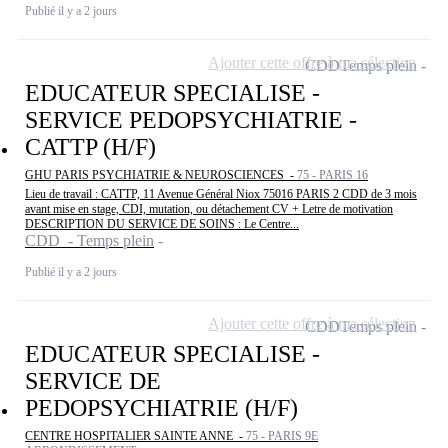
Publié il y a 2 jours
Ajouter cette offre à ma sélection
CDD
Temps plein
EDUCATEUR SPECIALISE -
SERVICE PEDOPSYCHIATRIE -
CATTP (H/F)
GHU PARIS PSYCHIATRIE & NEUROSCIENCES -
75 - PARIS 16
Lieu de travail : CATTP, 11 Avenue Général Niox 75016 PARIS 2 CDD de 3 mois
avant mise en stage, CDI, mutation, ou détachement CV + Letre de motivation
DESCRIPTION DU SERVICE DE SOINS : Le Centre...
CDD - Temps plein
Publié il y a 2 jours
Ajouter cette offre à ma sélection
CDD
Temps plein
EDUCATEUR SPECIALISE -
SERVICE DE
PEDOPSYCHIATRIE (H/F)
CENTRE HOSPITALIER SAINTE ANNE -
75 - PARIS 9E