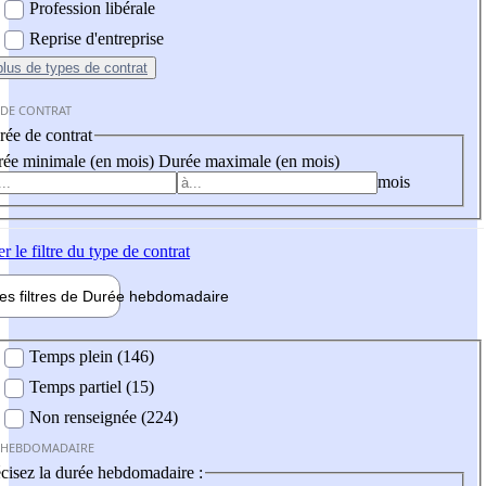
Profession libérale
Reprise d'entreprise
plus
de types de contrat
 DE CONTRAT
ée de contrat
ée minimale (en mois)
Durée maximale (en mois)
mois
er
le filtre du type de contrat
les filtres de
Durée hebdo
madaire
 hebdomadaire
Temps plein (146)
Temps partiel (15)
Non renseignée (224)
 HEBDOMADAIRE
cisez la durée hebdomadaire :