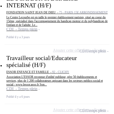
INTERNAT (H/F)
FONDATION SAINT JEAN DE DIEU -
75 - PARIS 15E ARRONDISSEMENT
Le Centre Lecourbe est en taille le premier établissement parisien, situé au coeur du
15ème, spécialisé dans l'accompagnement du handicap moteur et du polyhandicap de
l'enfant et de l'adulte. Le...
CDI - Temps plein
Publié il y a 3 jours
Ajouter cette offre à ma sélection
CDI
Temps plein
Travailleur social/Educateur
spécialisé (H/F)
ESSOR ENFANCE ET FAMILLE -
92 - CLICHY
Association L'ESSOR reconnue d'utilité publique, gère 50 établissements et
services, plus de 1 200 collaborateurs agissant dans les secteurs médico-social et
social - www.lessor.asso.fr Son...
CDI - Temps plein
Publié il y a 6 jours
Ajouter cette offre à ma sélection
CDI
Temps plein