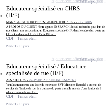
Ajouter cette offre à ma sélection
CDI
Temps plein
Educateur spécialisé en CHRS
(H/F)
MANAGERS&ENTREPRISES GROUPE TERTIALIS - -
75 - PARIS
A PROPOS DU CLIENT Notre agence ID SEARCH Social, recherche pour l'un de
nos clients, une association, un Educateur spécialisé H/F, dans le cadre d'un poste en
CDI situé dans un CHRS à Paris 19ème....
CDI - Temps plein
Publié il y a 8 jours
Ajouter cette offre à ma sélection
CDI
Temps plein
Educateur spécialisé / Educatrice
spécialisée de rue (H/F)
ASS ATOLL 75 -
75 - PARIS 20E ARRONDISSEMENT
Veuillez transmettre une lettre de motivation SVP Missions Rattaché-e au chef de
service de l'équipe de rue, le-a titulaire du poste travaille au sein d'une équipe de 3
éducateur-ices de rue. En...
CDI - Temps plein
Publié il y a 8 jours