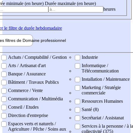
ée minimale (en heure)
Durée maximale (en heure)
heures
er
le filtre de durée hebdomadaire
les filtres de
Domaine pro
fessionnel
ne professionel
Achats / Comptabilité / Gestion
Industrie
Arts / Artisanat d'art
Informatique /
Télécommunication
Banque / Assurance
Installation / Maintenance
Bâtiment / Travaux Publics
Marketing / Stratégie
Commerce / Vente
commerciale
Communication / Multimédia
Ressources Humaines
Conseil / Etudes
Santé (8)
Direction d'entreprise
Secrétariat / Assistanat
Espaces verts et naturels /
Services à la personne / à l
Agriculture / Pêche / Soins aux
collectivité (375)