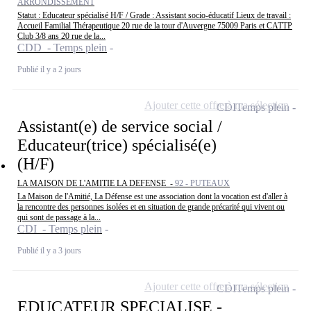
ARRONDISSEMENT
Statut : Educateur spécialisé H/F / Grade : Assistant socio-éducatif Lieux de travail :
Accueil Familial Thérapeutique 20 rue de la tour d'Auvergne 75009 Paris et CATTP
Club 3/8 ans 20 rue de la...
CDD - Temps plein
Publié il y a 2 jours
Ajouter cette offre à ma sélection
CDI
Temps plein
Assistant(e) de service social /
Educateur(trice) spécialisé(e)
(H/F)
LA MAISON DE L'AMITIE LA DEFENSE -
92 - PUTEAUX
La Maison de l'Amitié, La Défense est une association dont la vocation est d'aller à
la rencontre des personnes isolées et en situation de grande précarité qui vivent ou
qui sont de passage à la...
CDI - Temps plein
Publié il y a 3 jours
Ajouter cette offre à ma sélection
CDI
Temps plein
EDUCATEUR SPECIALISE -