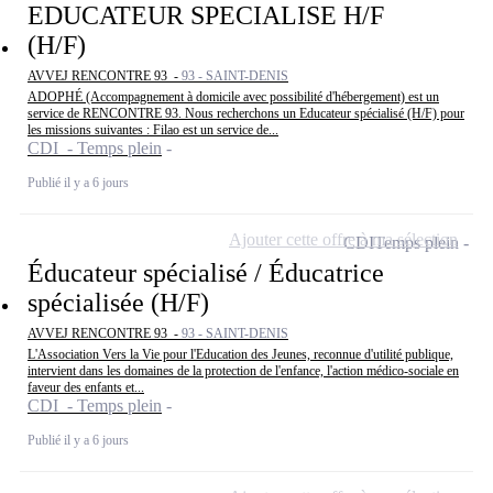
EDUCATEUR SPECIALISE H/F
(H/F)
AVVEJ RENCONTRE 93 -
93 - SAINT-DENIS
ADOPHÉ (Accompagnement à domicile avec possibilité d'hébergement) est un
service de RENCONTRE 93. Nous recherchons un Educateur spécialisé (H/F) pour
les missions suivantes : Filao est un service de...
CDI - Temps plein
Publié il y a 6 jours
Ajouter cette offre à ma sélection
CDI
Temps plein
Éducateur spécialisé / Éducatrice
spécialisée (H/F)
AVVEJ RENCONTRE 93 -
93 - SAINT-DENIS
L'Association Vers la Vie pour l'Education des Jeunes, reconnue d'utilité publique,
intervient dans les domaines de la protection de l'enfance, l'action médico-sociale en
faveur des enfants et...
CDI - Temps plein
Publié il y a 6 jours