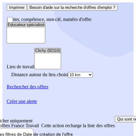
Imprimer
Besoin d'aide sur la recherche d'offres d'emploi ?
Métier, compétence, mot-clé, numéro d'offre
Lieu de travail
Distance autour du lieu choisi
Rechercher
des offres
Créer une alerte
Qui sont n
icher uniquement
 offres France Travail
Cette action recharge la liste des offres
les filtres de
Date de création
de l'offre