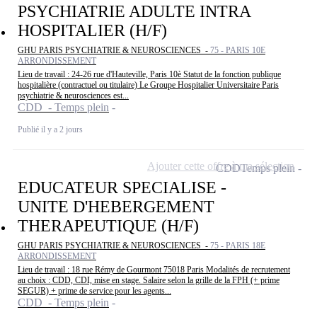
PSYCHIATRIE ADULTE INTRA
HOSPITALIER (H/F)
GHU PARIS PSYCHIATRIE & NEUROSCIENCES -
75 - PARIS 10E
ARRONDISSEMENT
Lieu de travail : 24-26 rue d'Hauteville, Paris 10è Statut de la fonction publique
hospitalière (contractuel ou titulaire) Le Groupe Hospitalier Universitaire Paris
psychiatrie & neurosciences est...
CDD - Temps plein
Publié il y a 2 jours
Ajouter cette offre à ma sélection
CDD
Temps plein
EDUCATEUR SPECIALISE -
UNITE D'HEBERGEMENT
THERAPEUTIQUE (H/F)
GHU PARIS PSYCHIATRIE & NEUROSCIENCES -
75 - PARIS 18E
ARRONDISSEMENT
Lieu de travail : 18 rue Rémy de Gourmont 75018 Paris Modalités de recrutement
au choix : CDD, CDI, mise en stage. Salaire selon la grille de la FPH (+ prime
SEGUR) + prime de service pour les agents...
CDD - Temps plein