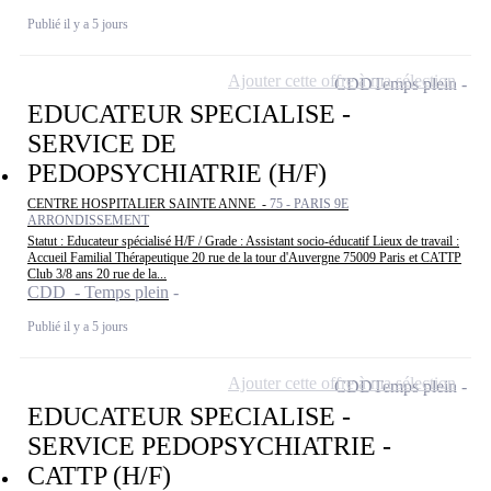
Publié il y a 5 jours
Ajouter cette offre à ma sélection
CDD
Temps plein
EDUCATEUR SPECIALISE -
SERVICE DE
PEDOPSYCHIATRIE (H/F)
CENTRE HOSPITALIER SAINTE ANNE -
75 - PARIS 9E
ARRONDISSEMENT
Statut : Educateur spécialisé H/F / Grade : Assistant socio-éducatif Lieux de travail :
Accueil Familial Thérapeutique 20 rue de la tour d'Auvergne 75009 Paris et CATTP
Club 3/8 ans 20 rue de la...
CDD - Temps plein
Publié il y a 5 jours
Ajouter cette offre à ma sélection
CDD
Temps plein
EDUCATEUR SPECIALISE -
SERVICE PEDOPSYCHIATRIE -
CATTP (H/F)