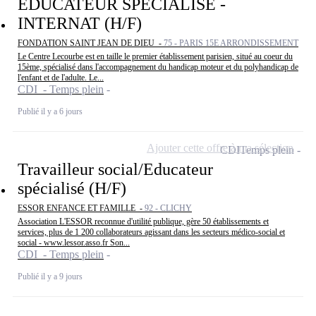
EDUCATEUR SPECIALISE -
INTERNAT (H/F)
FONDATION SAINT JEAN DE DIEU -
75 - PARIS 15E ARRONDISSEMENT
Le Centre Lecourbe est en taille le premier établissement parisien, situé au coeur du
15ème, spécialisé dans l'accompagnement du handicap moteur et du polyhandicap de
l'enfant et de l'adulte. Le...
CDI - Temps plein
Publié il y a 6 jours
Ajouter cette offre à ma sélection
CDI
Temps plein
Travailleur social/Educateur
spécialisé (H/F)
ESSOR ENFANCE ET FAMILLE -
92 - CLICHY
Association L'ESSOR reconnue d'utilité publique, gère 50 établissements et
services, plus de 1 200 collaborateurs agissant dans les secteurs médico-social et
social - www.lessor.asso.fr Son...
CDI - Temps plein
Publié il y a 9 jours