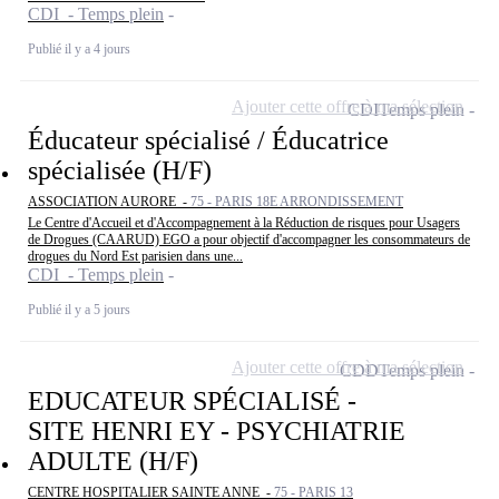
CDI - Temps plein
Publié il y a 4 jours
Ajouter cette offre à ma sélection
CDI
Temps plein
Éducateur spécialisé / Éducatrice
spécialisée (H/F)
ASSOCIATION AURORE -
75 - PARIS 18E ARRONDISSEMENT
Le Centre d'Accueil et d'Accompagnement à la Réduction de risques pour Usagers
de Drogues (CAARUD) EGO a pour objectif d'accompagner les consommateurs de
drogues du Nord Est parisien dans une...
CDI - Temps plein
Publié il y a 5 jours
Ajouter cette offre à ma sélection
CDD
Temps plein
EDUCATEUR SPÉCIALISÉ -
SITE HENRI EY - PSYCHIATRIE
ADULTE (H/F)
CENTRE HOSPITALIER SAINTE ANNE -
75 - PARIS 13