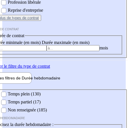
Profession libérale
Reprise d'entreprise
plus
de types de contrat
 DE CONTRAT
ée de contrat
ée minimale (en mois)
Durée maximale (en mois)
mois
er
le filtre du type de contrat
les filtres de
Durée hebdo
madaire
 hebdomadaire
Temps plein (130)
Temps partiel (17)
Non renseignée (185)
 HEBDOMADAIRE
cisez la durée hebdomadaire :