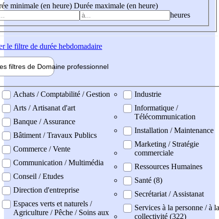
ée minimale (en heure)
Durée maximale (en heure)
heures
er
le filtre de durée hebdomadaire
les filtres de
Domaine pro
fessionnel
ne professionel
Achats / Comptabilité / Gestion
Industrie
Arts / Artisanat d'art
Informatique /
Télécommunication
Banque / Assurance
Installation / Maintenance
Bâtiment / Travaux Publics
Marketing / Stratégie
Commerce / Vente
commerciale
Communication / Multimédia
Ressources Humaines
Conseil / Etudes
Santé (8)
Direction d'entreprise
Secrétariat / Assistanat
Espaces verts et naturels /
Services à la personne / à l
Agriculture / Pêche / Soins aux
collectivité (322)