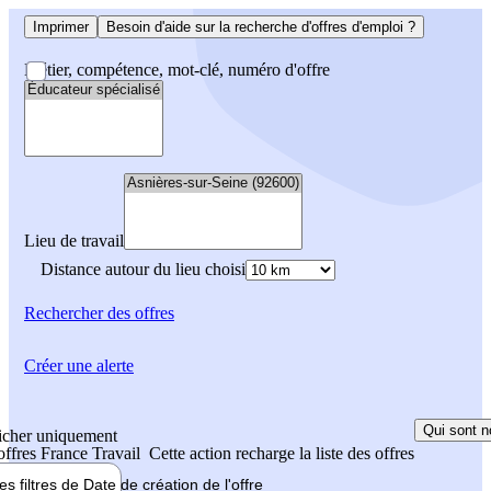
Imprimer
Besoin d'aide sur la recherche d'offres d'emploi ?
Métier, compétence, mot-clé, numéro d'offre
Lieu de travail
Distance autour du lieu choisi
Rechercher
des offres
Créer une alerte
Qui sont n
icher uniquement
 offres France Travail
Cette action recharge la liste des offres
les filtres de
Date de création
de l'offre