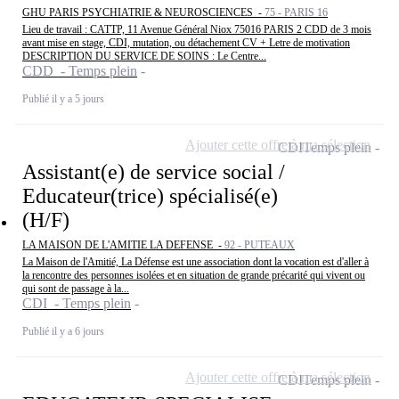
GHU PARIS PSYCHIATRIE & NEUROSCIENCES -
75 - PARIS 16
Lieu de travail : CATTP, 11 Avenue Général Niox 75016 PARIS 2 CDD de 3 mois
avant mise en stage, CDI, mutation, ou détachement CV + Letre de motivation
DESCRIPTION DU SERVICE DE SOINS : Le Centre...
CDD - Temps plein
Publié il y a 5 jours
Ajouter cette offre à ma sélection
CDI
Temps plein
Assistant(e) de service social /
Educateur(trice) spécialisé(e)
(H/F)
LA MAISON DE L'AMITIE LA DEFENSE -
92 - PUTEAUX
La Maison de l'Amitié, La Défense est une association dont la vocation est d'aller à
la rencontre des personnes isolées et en situation de grande précarité qui vivent ou
qui sont de passage à la...
CDI - Temps plein
Publié il y a 6 jours
Ajouter cette offre à ma sélection
CDI
Temps plein