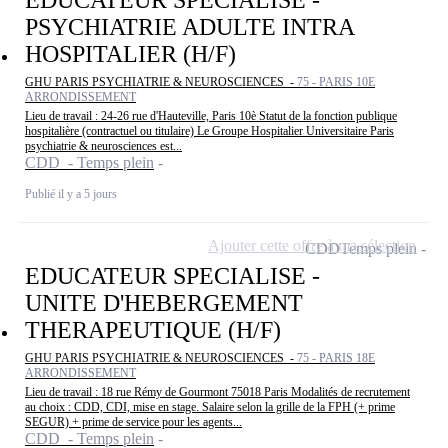
EDUCATEUR SPECIALISE -
PSYCHIATRIE ADULTE INTRA
HOSPITALIER (H/F)
GHU PARIS PSYCHIATRIE & NEUROSCIENCES -
75 - PARIS 10E
ARRONDISSEMENT
Lieu de travail : 24-26 rue d'Hauteville, Paris 10è Statut de la fonction publique
hospitalière (contractuel ou titulaire) Le Groupe Hospitalier Universitaire Paris
psychiatrie & neurosciences est...
CDD - Temps plein
Publié il y a 5 jours
Ajouter cette offre à ma sélection
CDD
Temps plein
EDUCATEUR SPECIALISE -
UNITE D'HEBERGEMENT
THERAPEUTIQUE (H/F)
GHU PARIS PSYCHIATRIE & NEUROSCIENCES -
75 - PARIS 18E
ARRONDISSEMENT
Lieu de travail : 18 rue Rémy de Gourmont 75018 Paris Modalités de recrutement
au choix : CDD, CDI, mise en stage. Salaire selon la grille de la FPH (+ prime
SEGUR) + prime de service pour les agents...
CDD - Temps plein