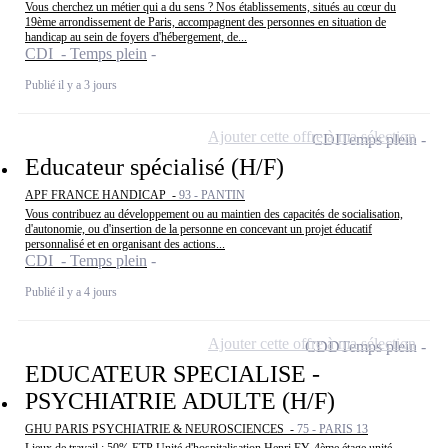
Vous cherchez un métier qui a du sens ? Nos établissements, situés au cœur du
19ème arrondissement de Paris, accompagnent des personnes en situation de
handicap au sein de foyers d'hébergement, de...
CDI - Temps plein
Publié il y a 3 jours
Ajouter cette offre à ma sélection
CDI
Temps plein
Educateur spécialisé (H/F)
APF FRANCE HANDICAP -
93 - PANTIN
Vous contribuez au développement ou au maintien des capacités de socialisation,
d'autonomie, ou d'insertion de la personne en concevant un projet éducatif
personnalisé et en organisant des actions...
CDI - Temps plein
Publié il y a 4 jours
Ajouter cette offre à ma sélection
CDD
Temps plein
EDUCATEUR SPECIALISE -
PSYCHIATRIE ADULTE (H/F)
GHU PARIS PSYCHIATRIE & NEUROSCIENCES -
75 - PARIS 13
Lieux de travail : 50% ETP Unité d'hospitalisation Henri EY, 4ème étage unité