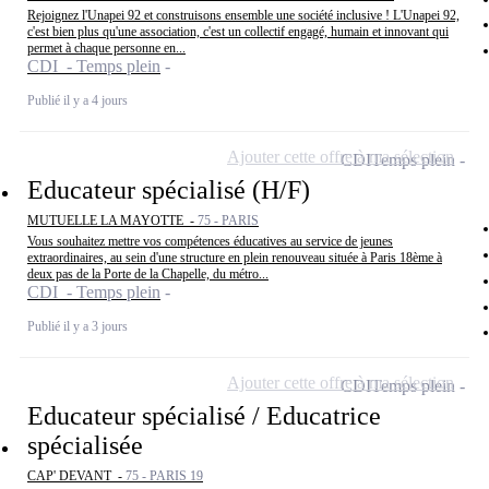
Rejoignez l'Unapei 92 et construisons ensemble une société inclusive ! L'Unapei 92,
c'est bien plus qu'une association, c'est un collectif engagé, humain et innovant qui
permet à chaque personne en...
CDI - Temps plein
Publié il y a 4 jours
Ajouter cette offre à ma sélection
CDI
Temps plein
Educateur spécialisé (H/F)
MUTUELLE LA MAYOTTE -
75 - PARIS
Vous souhaitez mettre vos compétences éducatives au service de jeunes
extraordinaires, au sein d'une structure en plein renouveau située à Paris 18ème à
deux pas de la Porte de la Chapelle, du métro...
CDI - Temps plein
Publié il y a 3 jours
Ajouter cette offre à ma sélection
CDI
Temps plein
Educateur spécialisé / Educatrice
spécialisée
CAP' DEVANT -
75 - PARIS 19