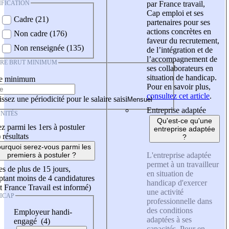
IFICATION
par France travail,
Cap emploi et ses
Cadre (21)
partenaires pour ses
actions concrètes en
Non cadre (176)
faveur du recrutement,
Non renseignée (135)
de l’intégration et de
l’accompagnement de
IRE BRUT MINIMUM
ses collaborateurs en
situation de handicap.
re minimum
Pour en savoir plus,
consultez cet article
.
ssez une périodicité pour le salaire saisi
Entreprise adaptée
NITÉS
Qu'est-ce qu'une
z parmi les 1ers à postuler
entreprise adaptée
)
résultats
?
urquoi serez-vous parmi les
L'entreprise adaptée
premiers à postuler ?
permet à un travailleur
es de plus de 15 jours,
en situation de
tant moins de 4 candidatures
handicap d'exercer
t France Travail est informé)
une activité
ICAP
professionnelle dans
des conditions
Employeur handi-
adaptées à ses
engagé (4)
capacités. Pour en