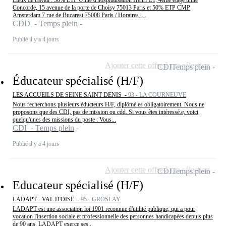
Concorde, 15 avenue de la porte de Choisy 75013 Paris et 50% ETP CMP
Amsterdam 7 rue de Bucarest 75008 Paris / Horaires :...
CDD - Temps plein
Publié il y a 4 jours
Ajouter cette offre à ma sélection
CDI
Temps plein
Éducateur spécialisé (H/F)
LES ACCUEILS DE SEINE SAINT DENIS -
93 - LA COURNEUVE
Nous recherchons plusieurs éducteurs H/F, diplômé.es obligatoirement. Nous ne
proposons que des CDI, pas de mission ou cdd. Si vous êtes intéressé.e, voici
quelqu'unes des missions du poste : Vous...
CDI - Temps plein
Publié il y a 4 jours
Ajouter cette offre à ma sélection
CDI
Temps plein
Educateur spécialisé (H/F)
LADAPT - VAL D'OISE -
95 - GROSLAY
LADAPT est une association loi 1901 reconnue d'utilité publique, qui a pour
vocation l'insertion sociale et professionnelle des personnes handicapées depuis plus
de 90 ans. LADAPT exerce ses...