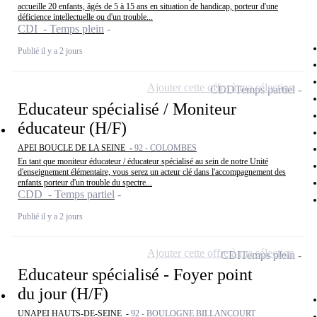
accueille 20 enfants, âgés de 5 à 15 ans en situation de handicap, porteur d'une
déficience intellectuelle ou d'un trouble...
CDI - Temps plein
Publié il y a 2 jours
Ajouter cette offre à ma sélection
CDD
Temps partiel
Educateur spécialisé / Moniteur
éducateur (H/F)
APEI BOUCLE DE LA SEINE -
92 - COLOMBES
En tant que moniteur éducateur / éducateur spécialisé au sein de notre Unité
d'enseignement élémentaire, vous serez un acteur clé dans l'accompagnement des
enfants porteur d'un trouble du spectre...
CDD - Temps partiel
Publié il y a 2 jours
Ajouter cette offre à ma sélection
CDI
Temps plein
Educateur spécialisé - Foyer point
du jour (H/F)
UNAPEI HAUTS-DE-SEINE -
92 - BOULOGNE BILLANCOURT