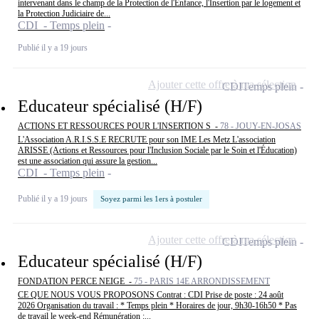
intervenant dans le champ de la Protection de l'Enfance, l'Insertion par le logement et
la Protection Judiciaire de...
CDI - Temps plein
Publié il y a 19 jours
Ajouter cette offre à ma sélection
CDI
Temps plein
Educateur spécialisé (H/F)
ACTIONS ET RESSOURCES POUR L'INSERTION S -
78 - JOUY-EN-JOSAS
L'Association A.R.I.S.S.E RECRUTE pour son IME Les Metz L'association
ARISSE (Actions et Ressources pour l'Inclusion Sociale par le Soin et l'Éducation)
est une association qui assure la gestion...
CDI - Temps plein
Publié il y a 19 jours
Soyez parmi les 1ers à postuler
Ajouter cette offre à ma sélection
CDI
Temps plein
Educateur spécialisé (H/F)
FONDATION PERCE NEIGE -
75 - PARIS 14E ARRONDISSEMENT
CE QUE NOUS VOUS PROPOSONS Contrat : CDI Prise de poste : 24 août
2026 Organisation du travail : * Temps plein * Horaires de jour, 9h30-16h50 * Pas
de travail le week-end Rémunération :...