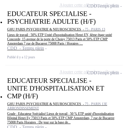
Ajouter cette offre à ma sélection
CDD
Temps plein
EDUCATEUR SPECIALISE -
PSYCHIATRIE ADULTE (H/F)
GHU PARIS PSYCHIATRIE & NEUROSCIENCES -
75 - PARIS 13
Lieux de travail : 50% ETP Unité d'hospitalisation Henri EY, 4ème étage unité
Concorde, 15 avenue de la porte de Choisy 75013 Paris et 50% ETP CMP
Amsterdam 7 rue de Bucarest 75008 Paris / Horaires :...
CDD - Temps plein
Publié il y a 12 jours
Ajouter cette offre à ma sélection
CDD
Temps plein
EDUCATEUR SPECIALISE -
UNITE D'HOSPITALISATION ET
CMP (H/F)
GHU PARIS PSYCHIATRIE & NEUROSCIENCES -
75 - PARIS 13E
ARRONDISSEMENT
Grade : Educateur Spécialisé Lieux de travail : 50 % ETP unité d'hospitalisation
Hôpital Henri Ey 75013 Paris et 50% ETP CMP Amsterdam, 7 rue de Bucarest
75008 Paris Horaires : De jour sur la base de...
CDD - Temps plein