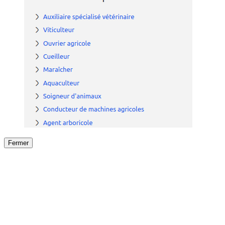
Fermer
Fermer
le détail de l'offre
/
Offre
sur
Offre précéden