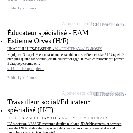
Publié il y a 12 jours
Ajouter cette offre à ma sélection
CDI
Temps plein
Éducateur spécialisé - EAM
Estienne Orves (H/F)
UNAPEI HAUTS-DE-SEINE -
92 - FONTENAY-AUX-ROSES
Rejoignez l'Unapei 92 et construisons ensemble une société inclusive ! L'Unapei 92,
bien plus qu'une association, est un collectif engagé, humain et innovant qui permet
à chaque personne en...
CDI - Temps plein
Publié il y a 19 jours
Ajouter cette offre à ma sélection
CDI
Temps plein
Travailleur social/Educateur
spécialisé (H/F)
ESSOR ENFANCE ET FAMILLE -
92 - ISSY LES MOULINEAUX
L'Association L'ESSOR reconnue d'utilité publique, 50 établissements et services,
près de 1200 collaborateurs agissant dans les secteurs médico-social et social
www.lessor.asso.fr Son dispositif...