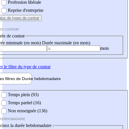
Profession libérale
Reprise d'entreprise
plus
de types de contrat
 DE CONTRAT
ée de contrat
ée minimale (en mois)
Durée maximale (en mois)
mois
er
le filtre du type de contrat
les filtres de
Durée hebdo
madaire
 hebdomadaire
Temps plein (93)
Temps partiel (16)
Non renseignée (136)
 HEBDOMADAIRE
cisez la durée hebdomadaire :