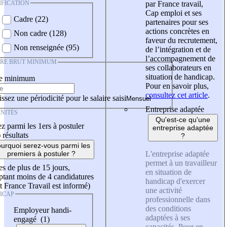
IFICATION
par France travail,
Cap emploi et ses
Cadre (22)
partenaires pour ses
actions concrètes en
Non cadre (128)
faveur du recrutement,
Non renseignée (95)
de l’intégration et de
l’accompagnement de
IRE BRUT MINIMUM
ses collaborateurs en
situation de handicap.
re minimum
Pour en savoir plus,
consultez cet article
.
ssez une périodicité pour le salaire saisi
Entreprise adaptée
NITÉS
Qu'est-ce qu'une
z parmi les 1ers à postuler
entreprise adaptée
)
résultats
?
urquoi serez-vous parmi les
L'entreprise adaptée
premiers à postuler ?
permet à un travailleur
es de plus de 15 jours,
en situation de
tant moins de 4 candidatures
handicap d'exercer
t France Travail est informé)
une activité
ICAP
professionnelle dans
des conditions
Employeur handi-
adaptées à ses
engagé (1)
capacités. Pour en