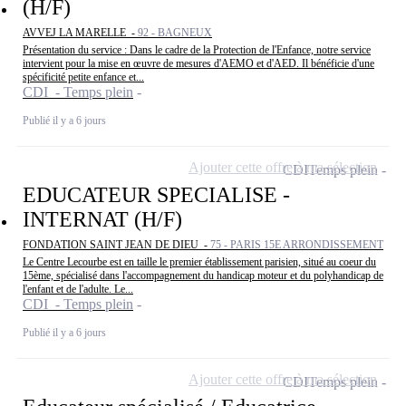
(H/F)
AVVEJ LA MARELLE -
92 - BAGNEUX
Présentation du service : Dans le cadre de la Protection de l'Enfance, notre service
intervient pour la mise en œuvre de mesures d'AEMO et d'AED. Il bénéficie d'une
spécificité petite enfance et...
CDI - Temps plein
Publié il y a 6 jours
Ajouter cette offre à ma sélection
CDI
Temps plein
EDUCATEUR SPECIALISE -
INTERNAT (H/F)
FONDATION SAINT JEAN DE DIEU -
75 - PARIS 15E ARRONDISSEMENT
Le Centre Lecourbe est en taille le premier établissement parisien, situé au coeur du
15ème, spécialisé dans l'accompagnement du handicap moteur et du polyhandicap de
l'enfant et de l'adulte. Le...
CDI - Temps plein
Publié il y a 6 jours
Ajouter cette offre à ma sélection
CDI
Temps plein