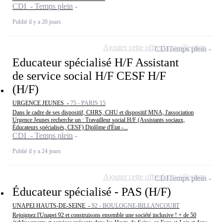
CDI - Temps plein
Publié il y a 20 jours
Ajouter cette offre à ma sélection
CDI
Temps plein
Educateur spécialisé H/F Assistant
de service social H/F CESF H/F
(H/F)
URGENCE JEUNES -
75 - PARIS 15
Dans le cadre de ses dispositif, CHRS, CHU et dispositif MNA, l'association
Urgence Jeunes recherche un : Travailleur social H/F (Assistants sociaux,
Éducateurs spécialisés, CESF) Diplôme d'État -...
CDI - Temps plein
Publié il y a 24 jours
Ajouter cette offre à ma sélection
CDI
Temps plein
Éducateur spécialisé - PAS (H/F)
UNAPEI HAUTS-DE-SEINE -
92 - BOULOGNE-BILLANCOURT
Rejoignez l'Unapei 92 et construisons ensemble une société inclusive ! + de 50