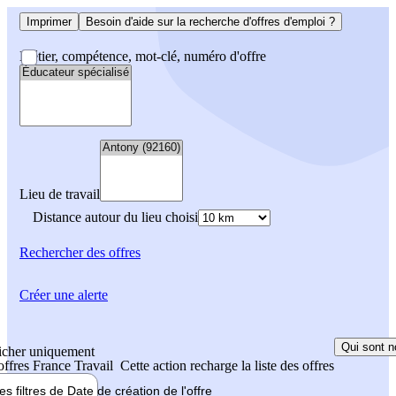
Imprimer
Besoin d'aide sur la recherche d'offres d'emploi ?
Métier, compétence, mot-clé, numéro d'offre
Lieu de travail
Distance autour du lieu choisi
Rechercher
des offres
Créer une alerte
Qui sont n
icher uniquement
 offres France Travail
Cette action recharge la liste des offres
les filtres de
Date de création
de l'offre