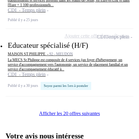
établissements et services présents dans les Hauts-de-Seine, en Eure-et-Loir et dans
l'Eure + 1 100 professionnels...
CDI - Temps plein
Publié il y a 25 jours
Ajouter cette offre à ma sélection
CDI
Temps plein
Educateur spécialisé (H/F)
MAISON ST PHILIPPE -
92 - MEUDON
La MECS St Philippe est composée de 4 services (un foyer d'hébergement, un
service d'accompagnement vers l'autonomie, un service de placement familial et un
service d'accompagnement éducatif à...
CDI - Temps plein
Publié il y a 30 jours
Soyez parmi les 1ers à postuler
Afficher les 20 offres suivantes
Votre avis nous intéresse