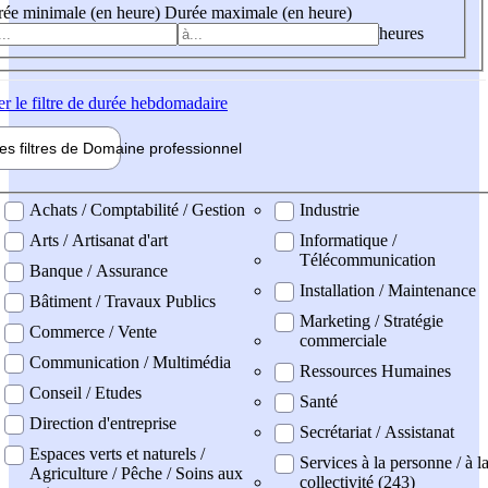
ée minimale (en heure)
Durée maximale (en heure)
heures
er
le filtre de durée hebdomadaire
les filtres de
Domaine pro
fessionnel
ne professionel
Achats / Comptabilité / Gestion
Industrie
Arts / Artisanat d'art
Informatique /
Télécommunication
Banque / Assurance
Installation / Maintenance
Bâtiment / Travaux Publics
Marketing / Stratégie
Commerce / Vente
commerciale
Communication / Multimédia
Ressources Humaines
Conseil / Etudes
Santé
Direction d'entreprise
Secrétariat / Assistanat
Espaces verts et naturels /
Services à la personne / à l
Agriculture / Pêche / Soins aux
collectivité (243)