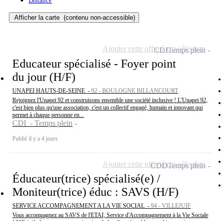
Distance
Afficher la carte
(contenu non-accessible)
Ajouter cette offre à ma sélection
CDI
Temps plein
Educateur spécialisé - Foyer point
du jour (H/F)
UNAPEI HAUTS-DE-SEINE -
92 - BOULOGNE BILLANCOURT
Rejoignez l'Unapei 92 et construisons ensemble une société inclusive ! L'Unapei 92,
c'est bien plus qu'une association, c'est un collectif engagé, humain et innovant qui
permet à chaque personne en...
CDI - Temps plein
Publié il y a 4 jours
Ajouter cette offre à ma sélection
CDD
Temps plein
Éducateur(trice) spécialisé(e) /
Moniteur(trice) éduc : SAVS (H/F)
SERVICE ACCOMPAGNEMENT A LA VIE SOCIAL -
94 - VILLEJUIF
Vous accompagnez au SAVS de l'ETAI, Service d'Accompagnement à la Vie Sociale