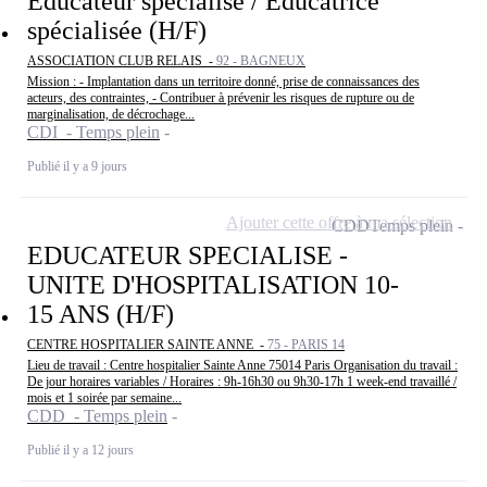
Educateur spécialisé / Educatrice
spécialisée (H/F)
ASSOCIATION CLUB RELAIS -
92 - BAGNEUX
Mission : - Implantation dans un territoire donné, prise de connaissances des
acteurs, des contraintes, - Contribuer à prévenir les risques de rupture ou de
marginalisation, de décrochage...
CDI - Temps plein
Publié il y a 9 jours
Ajouter cette offre à ma sélection
CDD
Temps plein
EDUCATEUR SPECIALISE -
UNITE D'HOSPITALISATION 10-
15 ANS (H/F)
CENTRE HOSPITALIER SAINTE ANNE -
75 - PARIS 14
Lieu de travail : Centre hospitalier Sainte Anne 75014 Paris Organisation du travail :
De jour horaires variables / Horaires : 9h-16h30 ou 9h30-17h 1 week-end travaillé /
mois et 1 soirée par semaine...
CDD - Temps plein
Publié il y a 12 jours