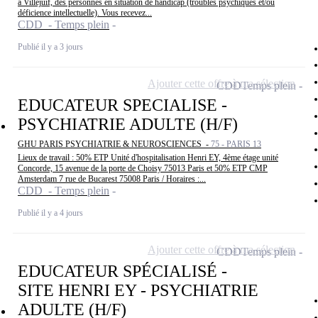
à Villejuif, des personnes en situation de handicap (troubles psychiques et/ou
déficience intellectuelle). Vous recevez...
CDD - Temps plein
Publié il y a 3 jours
Ajouter cette offre à ma sélection
CDD
Temps plein
EDUCATEUR SPECIALISE -
PSYCHIATRIE ADULTE (H/F)
GHU PARIS PSYCHIATRIE & NEUROSCIENCES -
75 - PARIS 13
Lieux de travail : 50% ETP Unité d'hospitalisation Henri EY, 4ème étage unité
Concorde, 15 avenue de la porte de Choisy 75013 Paris et 50% ETP CMP
Amsterdam 7 rue de Bucarest 75008 Paris / Horaires :...
CDD - Temps plein
Publié il y a 4 jours
Ajouter cette offre à ma sélection
CDD
Temps plein
EDUCATEUR SPÉCIALISÉ -
SITE HENRI EY - PSYCHIATRIE
ADULTE (H/F)