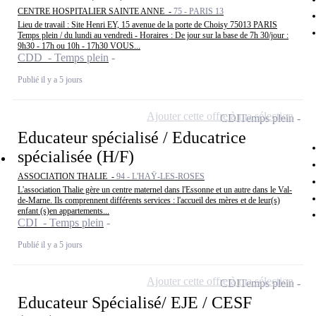
CENTRE HOSPITALIER SAINTE ANNE -
75 - PARIS 13
Lieu de travail : Site Henri EY, 15 avenue de la porte de Choisy 75013 PARIS
Temps plein / du lundi au vendredi - Horaires : De jour sur la base de 7h 30/jour :
9h30 - 17h ou 10h - 17h30 VOUS...
CDD - Temps plein
Publié il y a 5 jours
Ajouter cette offre à ma sélection
CDI
Temps plein
Educateur spécialisé / Educatrice
spécialisée (H/F)
ASSOCIATION THALIE -
94 - L'HAŸ-LES-ROSES
L'association Thalie gère un centre maternel dans l'Essonne et un autre dans le Val-
de-Marne. Ils comprennent différents services : l'accueil des mères et de leur(s)
enfant (s)en appartements...
CDI - Temps plein
Publié il y a 5 jours
Ajouter cette offre à ma sélection
CDI
Temps plein
Educateur Spécialisé/ EJE / CESF