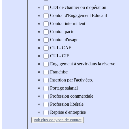
CDI de chantier ou d'opération
Contrat d'Engagement Educatif
Contrat intermittent
Contrat pacte
Contrat d'usage
CUI - CAE
CUI - CIE
Engagement à servir dans la réserve
Franchise
Insertion par l'activ.éco.
Portage salarial
Profession commerciale
Profession libérale
Reprise d'entreprise
Voir plus
de types de contrat