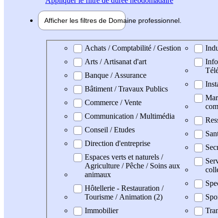
Appliquer
le filtre de durée hebdomadaire
Afficher les filtres de
Domaine pro
fessionnel
Domaine professionel
Achats / Comptabilité / Gestion
Indu
Arts / Artisanat d'art
Info
Tél
Banque / Assurance
Inst
Bâtiment / Travaux Publics
Mark
Commerce / Vente
com
Communication / Multimédia
Res
Conseil / Etudes
Sant
Direction d'entreprise
Secr
Espaces verts et naturels /
Serv
Agriculture / Pêche / Soins aux
coll
animaux
Spe
Hôtellerie - Restauration /
Tourisme / Animation (2)
Spo
Immobilier
Tran