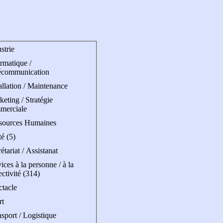
strie
rmatique /
écommunication
allation / Maintenance
eting / Stratégie
merciale
sources Humaines
é (5)
étariat / Assistanat
ices à la personne / à la
ectivité (314)
ctacle
rt
sport / Logistique