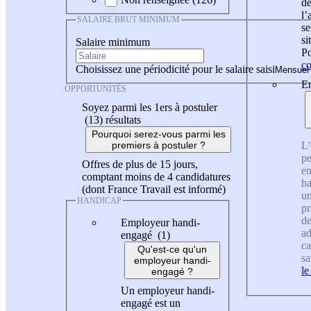
de
l
SALAIRE BRUT MINIMUM
se
si
Salaire minimum
Po
co
Choisissez une périodicité pour le salaire saisi
En
OPPORTUNITÉS
Soyez parmi les 1ers à postuler
(13)
résultats
Pourquoi serez-vous parmi les
L'
premiers à postuler ?
pe
Offres de plus de 15 jours,
en
comptant moins de 4 candidatures
ha
(dont France Travail est informé)
un
HANDICAP
pr
de
Employeur handi-
ad
engagé (1)
ca
Qu'est-ce qu'un
sa
employeur handi-
le
engagé ?
Un employeur handi-
engagé est un