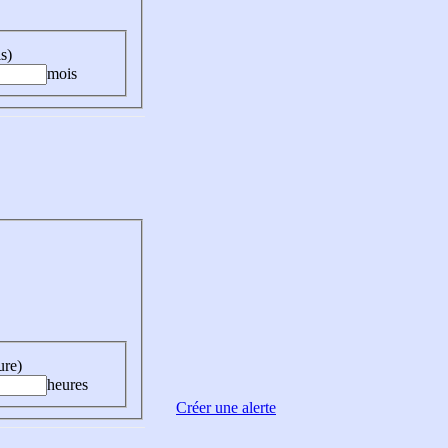
s)
mois
ure)
heures
Créer une alerte