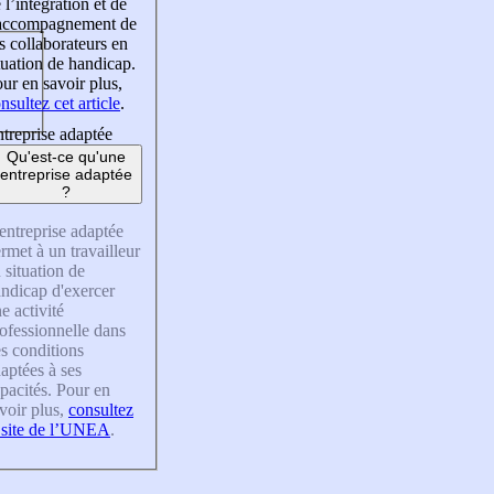
 l’intégration et de
’accompagnement de
s collaborateurs en
tuation de handicap.
ur en savoir plus,
nsultez cet article
.
treprise adaptée
Qu'est-ce qu'une
entreprise adaptée
?
entreprise adaptée
rmet à un travailleur
 situation de
ndicap d'exercer
e activité
ofessionnelle dans
s conditions
aptées à ses
pacités. Pour en
voir plus,
consultez
 site de l’UNEA
.