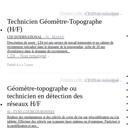
Ajouter cette offre à ma sélection
CDI
Non renseigné
Technicien Géomètre-Topographe
(H/F)
LTD INTERNATIONAL -
91 - MASSY
Description du poste : LTd est une agence de travail temporaire et un cabinet de
recrutement spécialisé dans le domaine de la topographie, riche de 20 ans
d'expérience dans le domaine du recrutement...
CDI - Non renseigné
Publié il y a 5 jours
Ajouter cette offre à ma sélection
CDI
Non renseigné
Géomètre-topographe ou
technicien en détection des
réseaux H/F
91 - ÉVRY-COURCOURONNES
Réaliser des implantations et des relevés de corps de rue par géocodification ou à la
tablette. Effectuer des relevés par scannage laser statique ou dynamique. Participer à
la modélisation et aux...