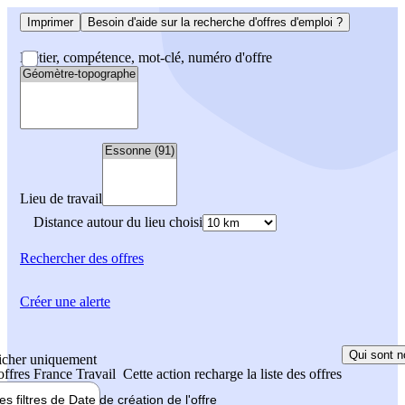
Imprimer
Besoin d'aide sur la recherche d'offres d'emploi ?
Métier, compétence, mot-clé, numéro d'offre
Lieu de travail
Distance autour du lieu choisi
Rechercher
des offres
Créer une alerte
Qui sont n
icher uniquement
 offres France Travail
Cette action recharge la liste des offres
les filtres de
Date de création
de l'offre