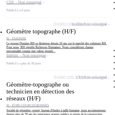
CDI - Non renseigné
Publié il y a 8 jours
Ajouter cette offre à ma sélection
Intérim
Non renseigné
Géomètre topographe (H/F)
91 - ESSONNE
Le groupe Domino RH se distingue depuis 26 ans sur le marché des solutions RH.
Pour nous, RH signifie Richesses Humaines. Nous considérons chaque
personnalité comme une valeur ajoutée...
Intérim - Non renseigné
Publié il y a plus de 30 jours
Ajouter cette offre à ma sélection
CDI
Non renseigné
Géomètre-topographe ou
technicien en détection des
réseaux (H/F)
91 - ÉVRY-COURCOURONNES
Société de géomètre- expert, bureau d'études à taille humaine, nous accompagnons
depuis plus de 20 ans les principaux acteurs publics et privés de la construction.