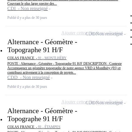
Couvrant le plus large spectre des...
CDI - Non renseigné
Publié il y a plus de 30 jours
Ajouter cette offre à ma sélection
CDD
Non renseigné
Alternance - Géomètre -
Topographe 91 H/F
COLAS FRANCE -
91 - MONTLHÉRY
POSTE : Alternance - Géomètre - Topographe 91 H/F DESCRIPTION : Contexte
Accompagnez un géomètre topographe de notre agence VRD à Montlhéry (91) et
contribuez activement à la conception de projets...
CDD - Non renseigné
Publié il y a plus de 30 jours
Ajouter cette offre à ma sélection
CDD
Non renseigné
Alternance - Géomètre -
Topographe 91 H/F
COLAS FRANCE -
91 - ÉTAMPES