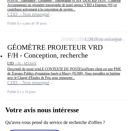
POSTE : Alternance - Géomètre - Topographe 91 H/F DESCRIPTION : Contexte
Accompagnez un géomètre topographe de notre agence VRD à Etampes (91) et
contribuez activement à la conception de projets...
CDD - Non renseigné
Publié il y a plus de 30 jours
Ajouter cette offre à ma sélection
CDD
Non renseigné
GÉOMÈTRE PROJETEUR VRD
F/H - Conception, recherche
LTD -
91 - MASSY
Descriptif du poste:\n\nLE CONTEXTE DU POSTE\n\nNotre client est une PME
de Travaux Publics dynamique basée à Massy (91300). Vous travaillez en binôme
avec le Chargé d'Études de Prix pour remporter...
CDD - Non renseigné
Publié il y a 14 jours
Votre avis nous intéresse
Qu'avez-vous pensé du service de recherche d'offres ?