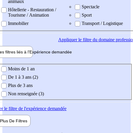
animaux
Spectacle
Hôtellerie - Restauration /
Tourisme / Animation
Sport
Immobilier
Transport / Logistique
Appliquer
le filtre du domaine professi
es filtres liés à l'
Expérience
demandée
ience demandée
Moins de 1 an
De 1 à 3 ans (2)
Plus de 3 ans
Non renseignée (3)
er
le filtre de l'expérience demandée
Plus De
Filtres