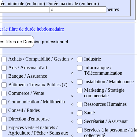
ée minimale (en heure)
Durée maximale (en heure)
heures
er
le filtre de durée hebdomadaire
les filtres de
Domaine pro
fessionnel
ne professionel
Achats / Comptabilité / Gestion
Industrie
Arts / Artisanat d'art
Informatique /
Télécommunication
Banque / Assurance
Installation / Maintenance
Bâtiment / Travaux Publics (7)
Marketing / Stratégie
Commerce / Vente
commerciale
Communication / Multimédia
Ressources Humaines
Conseil / Etudes
Santé
Direction d'entreprise
Secrétariat / Assistanat
Espaces verts et naturels /
Services à la personne / à l
Agriculture / Pêche / Soins aux
collectivité