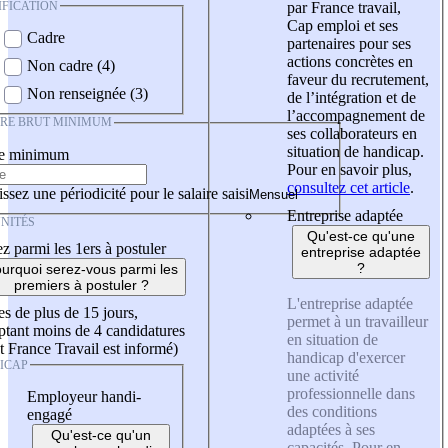
IFICATION
par France travail,
Cap emploi et ses
Cadre
partenaires pour ses
actions concrètes en
Non cadre (4)
faveur du recrutement,
Non renseignée (3)
de l’intégration et de
l’accompagnement de
IRE BRUT MINIMUM
ses collaborateurs en
situation de handicap.
re minimum
Pour en savoir plus,
consultez cet article
.
ssez une périodicité pour le salaire saisi
Entreprise adaptée
NITÉS
Qu'est-ce qu'une
z parmi les 1ers à postuler
entreprise adaptée
?
urquoi serez-vous parmi les
premiers à postuler ?
L'entreprise adaptée
es de plus de 15 jours,
permet à un travailleur
tant moins de 4 candidatures
en situation de
t France Travail est informé)
handicap d'exercer
ICAP
une activité
professionnelle dans
Employeur handi-
des conditions
engagé
adaptées à ses
Qu'est-ce qu'un
capacités. Pour en