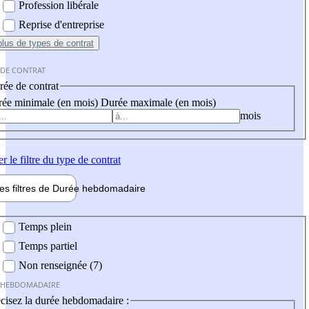
Profession libérale
Reprise d'entreprise
plus
de types de contrat
 DE CONTRAT
ée de contrat
ée minimale (en mois)
Durée maximale (en mois)
mois
er
le filtre du type de contrat
les filtres de
Durée hebdo
madaire
 hebdomadaire
Temps plein
Temps partiel
Non renseignée (7)
 HEBDOMADAIRE
cisez la durée hebdomadaire :