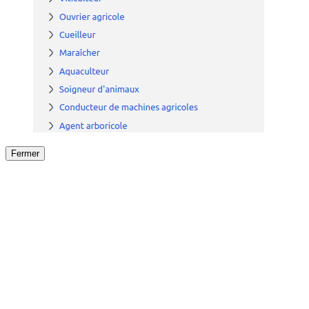
Fermer
Fermer
le détail de l'offre
/
Offre
sur
Offre précéden