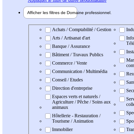
Appliquer
le filtre de durée hebdomadaire
Afficher les filtres de
Domaine pro
fessionnel
Domaine professionel
Achats / Comptabilité / Gestion
Indu
Arts / Artisanat d'art
Info
Tél
Banque / Assurance
Inst
Bâtiment / Travaux Publics
Mark
Commerce / Vente
com
Communication / Multimédia
Res
Conseil / Etudes
San
Direction d'entreprise
Secr
Espaces verts et naturels /
Serv
Agriculture / Pêche / Soins aux
coll
animaux
Spe
Hôtellerie - Restauration /
Tourisme / Animation
Spo
Immobilier
Tran