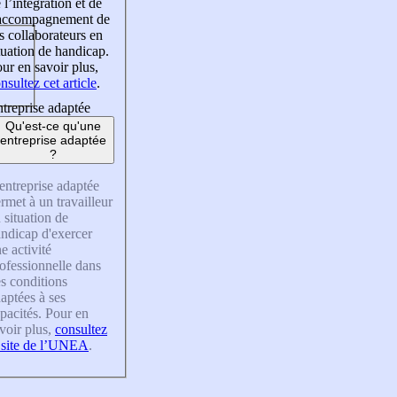
 l’intégration et de
’accompagnement de
s collaborateurs en
tuation de handicap.
ur en savoir plus,
nsultez cet article
.
treprise adaptée
Qu'est-ce qu'une
entreprise adaptée
?
entreprise adaptée
rmet à un travailleur
 situation de
ndicap d'exercer
e activité
ofessionnelle dans
s conditions
aptées à ses
pacités. Pour en
voir plus,
consultez
 site de l’UNEA
.