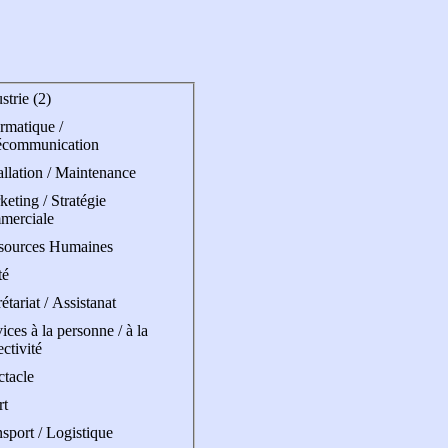
strie (2)
rmatique /
écommunication
allation / Maintenance
eting / Stratégie
merciale
sources Humaines
té
étariat / Assistanat
ices à la personne / à la
ectivité
ctacle
rt
sport / Logistique