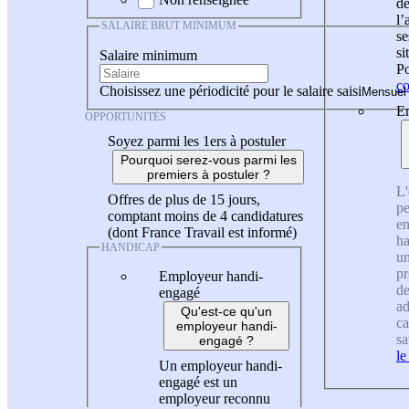
de
l
SALAIRE BRUT MINIMUM
se
si
Salaire minimum
Po
co
Choisissez une périodicité pour le salaire saisi
En
OPPORTUNITÉS
Soyez parmi les 1ers à postuler
Pourquoi serez-vous parmi les
premiers à postuler ?
L'
Offres de plus de 15 jours,
pe
comptant moins de 4 candidatures
en
(dont France Travail est informé)
ha
HANDICAP
un
pr
Employeur handi-
de
engagé
ad
Qu'est-ce qu'un
ca
employeur handi-
sa
engagé ?
le
Un employeur handi-
engagé est un
employeur reconnu