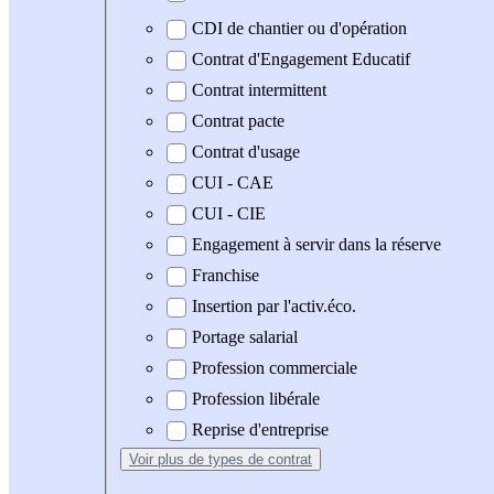
CDI de chantier ou d'opération
Contrat d'Engagement Educatif
Contrat intermittent
Contrat pacte
Contrat d'usage
CUI - CAE
CUI - CIE
Engagement à servir dans la réserve
Franchise
Insertion par l'activ.éco.
Portage salarial
Profession commerciale
Profession libérale
Reprise d'entreprise
Voir plus
de types de contrat