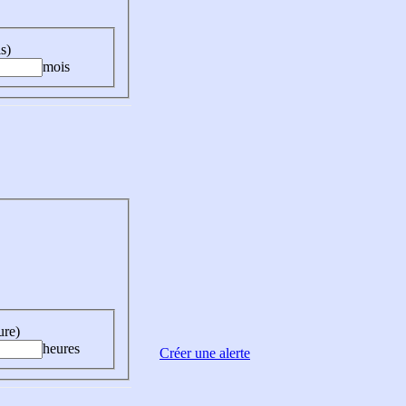
s)
mois
ure)
heures
Créer une alerte