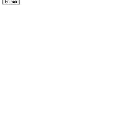
Fermer
Fermer
le détail de l'offre
/
Offre
sur
Offre précéden