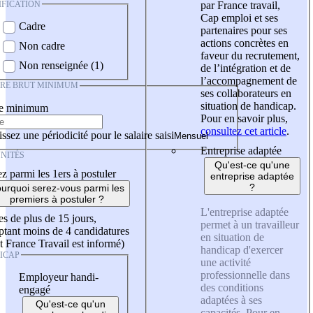
IFICATION
par France travail,
Cap emploi et ses
Cadre
partenaires pour ses
actions concrètes en
Non cadre
faveur du recrutement,
Non renseignée (1)
de l’intégration et de
l’accompagnement de
IRE BRUT MINIMUM
ses collaborateurs en
situation de handicap.
re minimum
Pour en savoir plus,
consultez cet article
.
ssez une périodicité pour le salaire saisi
Entreprise adaptée
NITÉS
Qu'est-ce qu'une
z parmi les 1ers à postuler
entreprise adaptée
?
urquoi serez-vous parmi les
premiers à postuler ?
L'entreprise adaptée
es de plus de 15 jours,
permet à un travailleur
tant moins de 4 candidatures
en situation de
t France Travail est informé)
handicap d'exercer
ICAP
une activité
professionnelle dans
Employeur handi-
des conditions
engagé
adaptées à ses
Qu'est-ce qu'un
capacités. Pour en