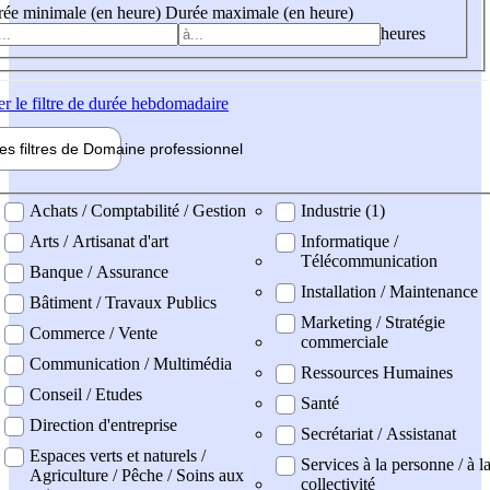
ée minimale (en heure)
Durée maximale (en heure)
heures
er
le filtre de durée hebdomadaire
les filtres de
Domaine pro
fessionnel
ne professionel
Achats / Comptabilité / Gestion
Industrie (1)
Arts / Artisanat d'art
Informatique /
Télécommunication
Banque / Assurance
Installation / Maintenance
Bâtiment / Travaux Publics
Marketing / Stratégie
Commerce / Vente
commerciale
Communication / Multimédia
Ressources Humaines
Conseil / Etudes
Santé
Direction d'entreprise
Secrétariat / Assistanat
Espaces verts et naturels /
Services à la personne / à l
Agriculture / Pêche / Soins aux
collectivité