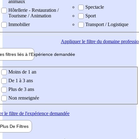
animaux
Spectacle
Hôtellerie - Restauration /
Tourisme / Animation
Sport
Immobilier
Transport / Logistique
Appliquer
le filtre du domaine professi
es filtres liés à l'
Expérience
demandée
ience demandée
Moins de 1 an
De 1 à 3 ans
Plus de 3 ans
Non renseignée
er
le filtre de l'expérience demandée
Plus De
Filtres