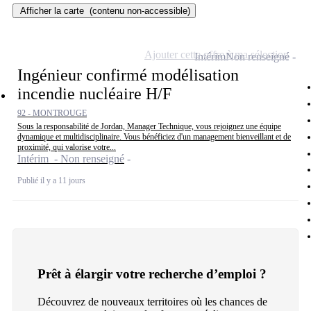
Afficher la carte
(contenu non-accessible)
Ajouter cette offre à ma sélection
Intérim
Non renseigné
Ingénieur confirmé modélisation
incendie nucléaire H/F
92 - MONTROUGE
Sous la responsabilité de Jordan, Manager Technique, vous rejoignez une équipe
dynamique et multidisciplinaire. Vous bénéficiez d'un management bienveillant et de
proximité, qui valorise votre...
Intérim - Non renseigné
Publié il y a 11 jours
Prêt à élargir votre recherche d’emploi ?
Découvrez de nouveaux territoires où les chances de