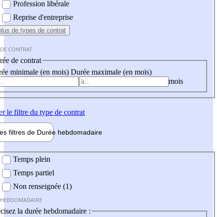
Profession libérale
Reprise d'entreprise
plus
de types de contrat
 DE CONTRAT
ée de contrat
ée minimale (en mois)
Durée maximale (en mois)
mois
er
le filtre du type de contrat
les filtres de
Durée hebdo
madaire
 hebdomadaire
Temps plein
Temps partiel
Non renseignée (1)
 HEBDOMADAIRE
cisez la durée hebdomadaire :