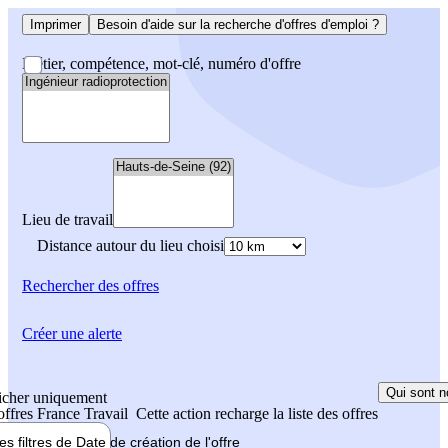
Imprimer
Besoin d'aide sur la recherche d'offres d'emploi ?
Métier, compétence, mot-clé, numéro d'offre
Lieu de travail
Distance autour du lieu choisi
Rechercher
des offres
Créer une alerte
Qui sont n
icher uniquement
 offres France Travail
Cette action recharge la liste des offres
les filtres de
Date de création
de l'offre