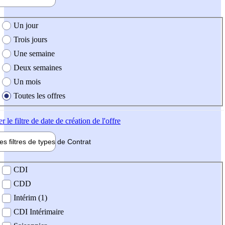
e création de l'offre
Un jour
Trois jours
Une semaine
Deux semaines
Un mois
Toutes les offres
er
le filtre de date de création de l'offre
les filtres de types de
Contrat
de contrat
CDI
CDD
Intérim (1)
CDI Intérimaire