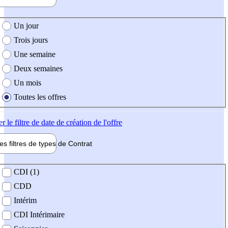
e création de l'offre
Un jour
Trois jours
Une semaine
Deux semaines
Un mois
Toutes les offres
er
le filtre de date de création de l'offre
les filtres de types de
Contrat
de contrat
CDI (1)
CDD
Intérim
CDI Intérimaire