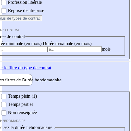
Profession libérale
Reprise d'entreprise
plus
de types de contrat
 DE CONTRAT
ée de contrat
ée minimale (en mois)
Durée maximale (en mois)
mois
er
le filtre du type de contrat
les filtres de
Durée hebdo
madaire
 hebdomadaire
Temps plein (1)
Temps partiel
Non renseignée
 HEBDOMADAIRE
cisez la durée hebdomadaire :