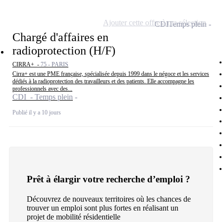
Ajouter cette offre à ma sélection
CDI
Temps plein
Chargé d'affaires en
radioprotection (H/F)
CIRRA+ -
75 - PARIS
Cirra+ est une PME française, spécialisée depuis 1999 dans le négoce et les services
dédiés à la radioprotection des travailleurs et des patients. Elle accompagne les
professionnels avec des...
CDI - Temps plein
Publié il y a 10 jours
Prêt à élargir votre recherche d’emploi ?
Découvrez de nouveaux territoires où les chances de
trouver un emploi sont plus fortes en réalisant un
projet de mobilité résidentielle