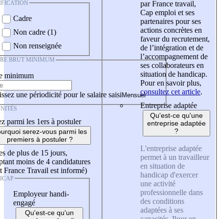
IFICATION
par France travail,
Cap emploi et ses
Cadre
partenaires pour ses
actions concrètes en
Non cadre (1)
faveur du recrutement,
Non renseignée
de l’intégration et de
l’accompagnement de
IRE BRUT MINIMUM
ses collaborateurs en
situation de handicap.
re minimum
Pour en savoir plus,
consultez cet article
.
ssez une périodicité pour le salaire saisi
Entreprise adaptée
NITÉS
Qu'est-ce qu'une
z parmi les 1ers à postuler
entreprise adaptée
?
urquoi serez-vous parmi les
premiers à postuler ?
L'entreprise adaptée
es de plus de 15 jours,
permet à un travailleur
tant moins de 4 candidatures
en situation de
t France Travail est informé)
handicap d'exercer
ICAP
une activité
professionnelle dans
Employeur handi-
des conditions
engagé
adaptées à ses
Qu'est-ce qu'un
capacités. Pour en