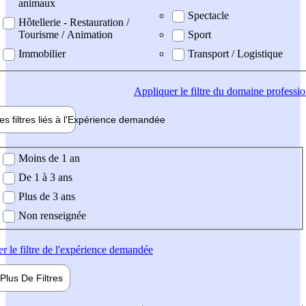
animaux
Spectacle
Hôtellerie - Restauration /
Tourisme / Animation
Sport
Immobilier
Transport / Logistique
Appliquer
le filtre du domaine professi
es filtres liés à l'
Expérience
demandée
ience demandée
Moins de 1 an
De 1 à 3 ans
Plus de 3 ans
Non renseignée
er
le filtre de l'expérience demandée
Plus De
Filtres