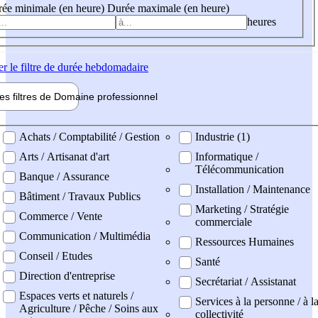
ée minimale (en heure)
Durée maximale (en heure)
heures
er
le filtre de durée hebdomadaire
les filtres de
Domaine pro
fessionnel
ne professionel
Achats / Comptabilité / Gestion
Industrie (1)
Arts / Artisanat d'art
Informatique /
Télécommunication
Banque / Assurance
Installation / Maintenance
Bâtiment / Travaux Publics
Marketing / Stratégie
Commerce / Vente
commerciale
Communication / Multimédia
Ressources Humaines
Conseil / Etudes
Santé
Direction d'entreprise
Secrétariat / Assistanat
Espaces verts et naturels /
Services à la personne / à l
Agriculture / Pêche / Soins aux
collectivité