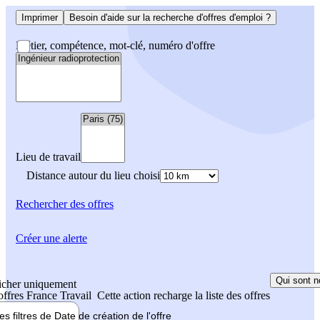
Imprimer
Besoin d'aide sur la recherche d'offres d'emploi ?
Métier, compétence, mot-clé, numéro d'offre
Lieu de travail
Distance autour du lieu choisi
Rechercher
des offres
Créer une alerte
Qui sont n
icher uniquement
 offres France Travail
Cette action recharge la liste des offres
les filtres de
Date de création
de l'offre