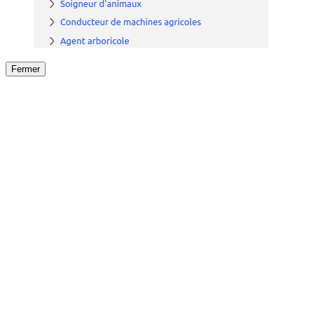
Fermer
Fermer
le détail de l'offre
/
Offre
sur
Offre précéden