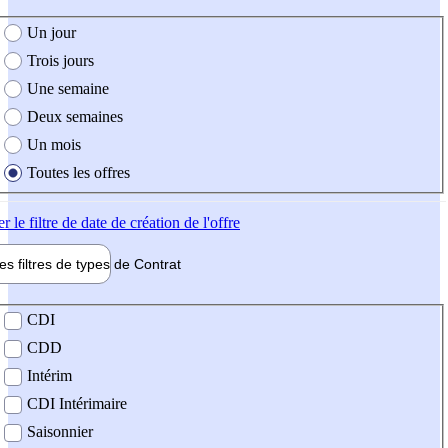
e création de l'offre
Un jour
Trois jours
Une semaine
Deux semaines
Un mois
Toutes les offres
er
le filtre de date de création de l'offre
les filtres de types de
Contrat
de contrat
CDI
CDD
Intérim
CDI Intérimaire
Saisonnier