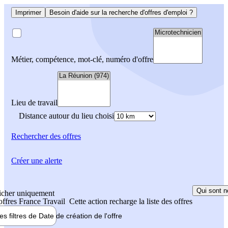
Imprimer
Besoin d'aide sur la recherche d'offres d'emploi ?
Métier, compétence, mot-clé, numéro d'offre
Lieu de travail
Distance autour du lieu choisi
Rechercher
des offres
Créer une alerte
Qui sont n
icher uniquement
 offres France Travail
Cette action recharge la liste des offres
les filtres de
Date de création
de l'offre