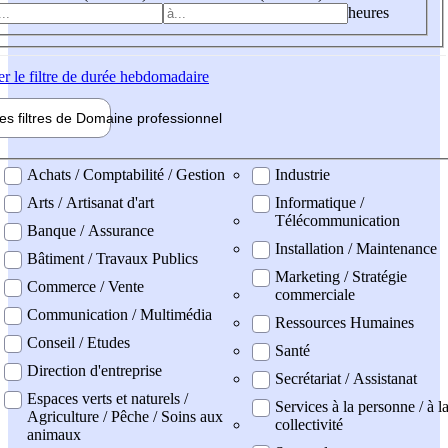
heures
er
le filtre de durée hebdomadaire
les filtres de
Domaine pro
fessionnel
ne professionel
Achats / Comptabilité / Gestion
Industrie
Arts / Artisanat d'art
Informatique /
Télécommunication
Banque / Assurance
Installation / Maintenance
Bâtiment / Travaux Publics
Marketing / Stratégie
Commerce / Vente
commerciale
Communication / Multimédia
Ressources Humaines
Conseil / Etudes
Santé
Direction d'entreprise
Secrétariat / Assistanat
Espaces verts et naturels /
Services à la personne / à l
Agriculture / Pêche / Soins aux
collectivité
animaux