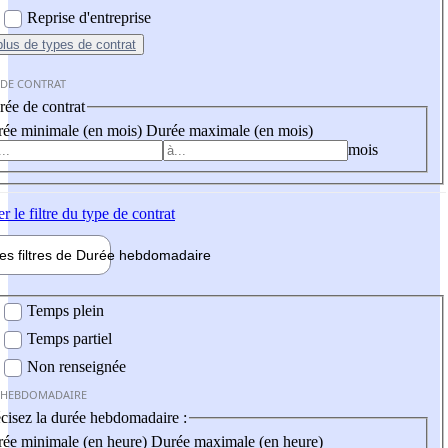
Reprise d'entreprise
plus
de types de contrat
 DE CONTRAT
ée de contrat
ée minimale (en mois)
Durée maximale (en mois)
mois
er
le filtre du type de contrat
les filtres de
Durée hebdo
madaire
 hebdomadaire
Temps plein
Temps partiel
Non renseignée
 HEBDOMADAIRE
cisez la durée hebdomadaire :
ée minimale (en heure)
Durée maximale (en heure)