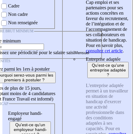
Cap emploi et ses
Cadre
partenaires pour ses
actions concrètes en
Non cadre
faveur du recrutement,
Non renseignée
de l’intégration et de
l’accompagnement de
IRE BRUT MINIMUM
ses collaborateurs en
situation de handicap.
re minimum
Pour en savoir plus,
consultez cet article
.
ssez une périodicité pour le salaire saisi
Entreprise adaptée
NITÉS
Qu'est-ce qu'une
z parmi les 1ers à postuler
entreprise adaptée
?
urquoi serez-vous parmi les
premiers à postuler ?
L'entreprise adaptée
es de plus de 15 jours,
permet à un travailleur
tant moins de 4 candidatures
en situation de
t France Travail est informé)
handicap d'exercer
ICAP
une activité
professionnelle dans
Employeur handi-
des conditions
engagé
adaptées à ses
Qu'est-ce qu'un
capacités. Pour en
employeur handi-
savoir plus,
consultez