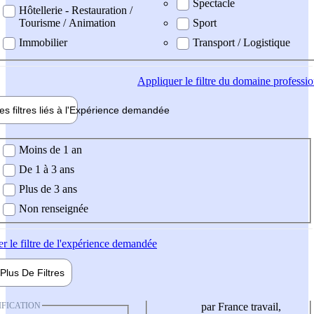
Spectacle
Hôtellerie - Restauration /
Tourisme / Animation
Sport
Immobilier
Transport / Logistique
Appliquer
le filtre du domaine professi
es filtres liés à l'
Expérience
demandée
ience demandée
Moins de 1 an
De 1 à 3 ans
Plus de 3 ans
Non renseignée
er
le filtre de l'expérience demandée
Plus De
Filtres
IFICATION
par France travail,