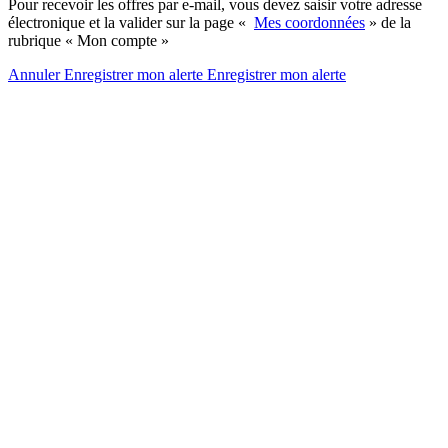
Pour recevoir les offres par e-mail, vous devez saisir votre adresse
électronique et la valider sur la page «
Mes coordonnées
» de la
rubrique « Mon compte »
Annuler
Enregistrer mon alerte
Enregistrer
mon alerte