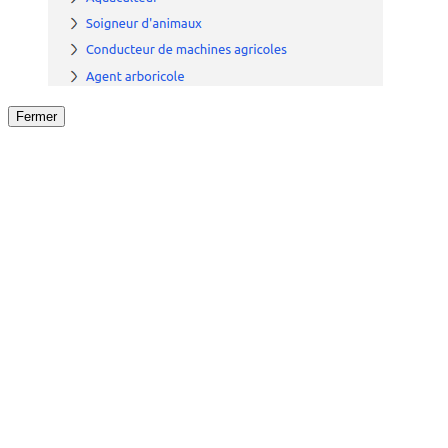
Fermer
Fermer
le détail de l'offre
/
Offre
sur
Offre précéden