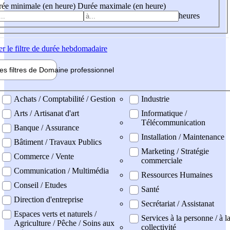
ée minimale (en heure)
Durée maximale (en heure)
heures
er
le filtre de durée hebdomadaire
les filtres de
Domaine pro
fessionnel
ne professionel
Achats / Comptabilité / Gestion
Industrie
Arts / Artisanat d'art
Informatique /
Télécommunication
Banque / Assurance
Installation / Maintenance
Bâtiment / Travaux Publics
Marketing / Stratégie
Commerce / Vente
commerciale
Communication / Multimédia
Ressources Humaines
Conseil / Etudes
Santé
Direction d'entreprise
Secrétariat / Assistanat
Espaces verts et naturels /
Services à la personne / à l
Agriculture / Pêche / Soins aux
collectivité