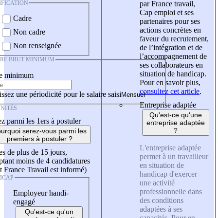
IFICATION
par France travail,
Cap emploi et ses
Cadre
partenaires pour ses
actions concrètes en
Non cadre
faveur du recrutement,
Non renseignée
de l’intégration et de
l’accompagnement de
IRE BRUT MINIMUM
ses collaborateurs en
situation de handicap.
re minimum
Pour en savoir plus,
consultez cet article
.
ssez une périodicité pour le salaire saisi
Entreprise adaptée
NITÉS
Qu'est-ce qu'une
z parmi les 1ers à postuler
entreprise adaptée
?
urquoi serez-vous parmi les
premiers à postuler ?
L'entreprise adaptée
es de plus de 15 jours,
permet à un travailleur
tant moins de 4 candidatures
en situation de
t France Travail est informé)
handicap d'exercer
ICAP
une activité
professionnelle dans
Employeur handi-
des conditions
engagé
adaptées à ses
Qu'est-ce qu'un
capacités. Pour en