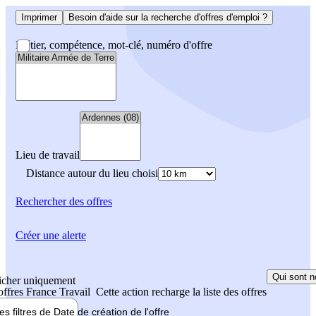
Imprimer
Besoin d'aide sur la recherche d'offres d'emploi ?
Métier, compétence, mot-clé, numéro d'offre
Lieu de travail
Distance autour du lieu choisi
Rechercher
des offres
Créer une alerte
Qui sont n
icher uniquement
 offres France Travail
Cette action recharge la liste des offres
les filtres de
Date de création
de l'offre