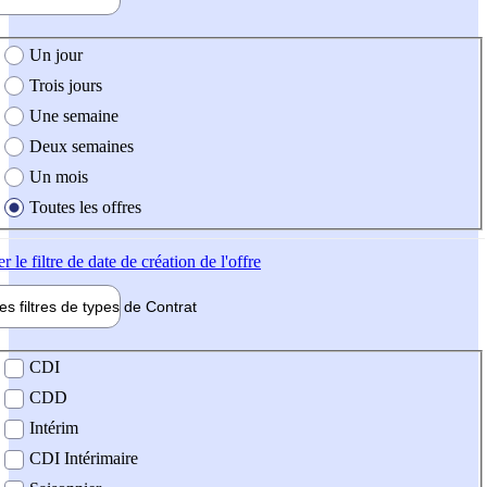
e création de l'offre
Un jour
Trois jours
Une semaine
Deux semaines
Un mois
Toutes les offres
er
le filtre de date de création de l'offre
les filtres de types de
Contrat
de contrat
CDI
CDD
Intérim
CDI Intérimaire