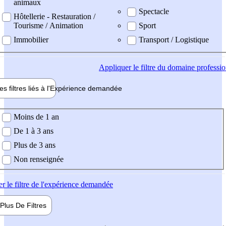
animaux
Spectacle
Hôtellerie - Restauration /
Tourisme / Animation
Sport
Immobilier
Transport / Logistique
Appliquer
le filtre du domaine professi
es filtres liés à l'
Expérience
demandée
ience demandée
Moins de 1 an
De 1 à 3 ans
Plus de 3 ans
Non renseignée
er
le filtre de l'expérience demandée
Plus De
Filtres