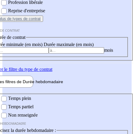
Profession libérale
Reprise d'entreprise
plus
de types de contrat
 DE CONTRAT
ée de contrat
ée minimale (en mois)
Durée maximale (en mois)
mois
er
le filtre du type de contrat
les filtres de
Durée hebdo
madaire
 hebdomadaire
Temps plein
Temps partiel
Non renseignée
 HEBDOMADAIRE
cisez la durée hebdomadaire :