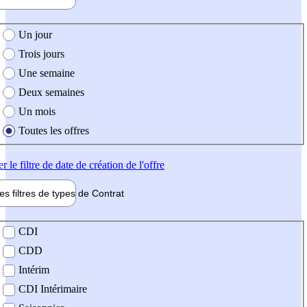
e création de l'offre
Un jour
Trois jours
Une semaine
Deux semaines
Un mois
Toutes les offres
er
le filtre de date de création de l'offre
les filtres de types de
Contrat
de contrat
CDI
CDD
Intérim
CDI Intérimaire