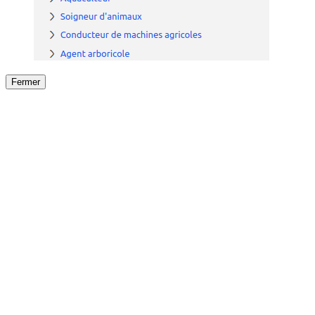
Fermer
Fermer
le détail de l'offre
/
Offre
sur
Offre précéden