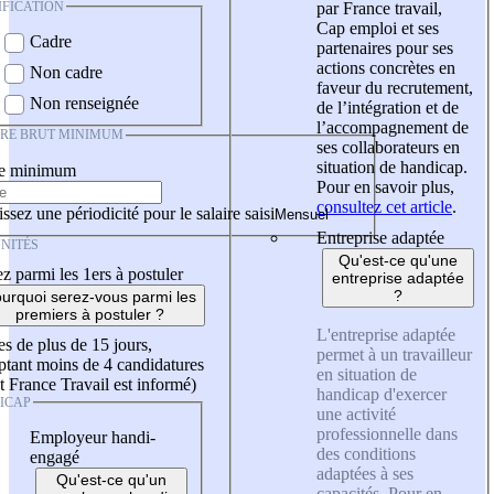
IFICATION
par France travail,
Cap emploi et ses
Cadre
partenaires pour ses
actions concrètes en
Non cadre
faveur du recrutement,
Non renseignée
de l’intégration et de
l’accompagnement de
IRE BRUT MINIMUM
ses collaborateurs en
situation de handicap.
re minimum
Pour en savoir plus,
consultez cet article
.
ssez une périodicité pour le salaire saisi
Entreprise adaptée
NITÉS
Qu'est-ce qu'une
z parmi les 1ers à postuler
entreprise adaptée
?
urquoi serez-vous parmi les
premiers à postuler ?
L'entreprise adaptée
es de plus de 15 jours,
permet à un travailleur
tant moins de 4 candidatures
en situation de
t France Travail est informé)
handicap d'exercer
ICAP
une activité
professionnelle dans
Employeur handi-
des conditions
engagé
adaptées à ses
Qu'est-ce qu'un
capacités. Pour en