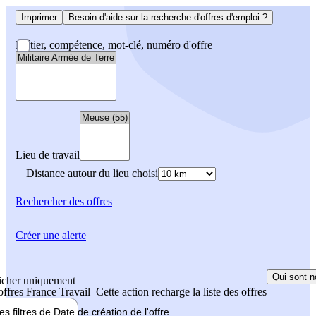
Imprimer
Besoin d'aide sur la recherche d'offres d'emploi ?
Métier, compétence, mot-clé, numéro d'offre
Lieu de travail
Distance autour du lieu choisi
Rechercher
des offres
Créer une alerte
Qui sont n
icher uniquement
 offres France Travail
Cette action recharge la liste des offres
les filtres de
Date de création
de l'offre