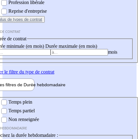
Profession libérale
Reprise d'entreprise
plus
de types de contrat
 DE CONTRAT
ée de contrat
ée minimale (en mois)
Durée maximale (en mois)
mois
er
le filtre du type de contrat
les filtres de
Durée hebdo
madaire
 hebdomadaire
Temps plein
Temps partiel
Non renseignée
 HEBDOMADAIRE
cisez la durée hebdomadaire :