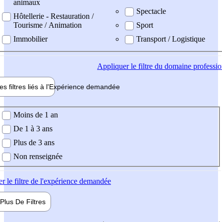
animaux
Spectacle
Hôtellerie - Restauration /
Tourisme / Animation
Sport
Immobilier
Transport / Logistique
Appliquer
le filtre du domaine professi
es filtres liés à l'
Expérience
demandée
ience demandée
Moins de 1 an
De 1 à 3 ans
Plus de 3 ans
Non renseignée
er
le filtre de l'expérience demandée
Plus De
Filtres