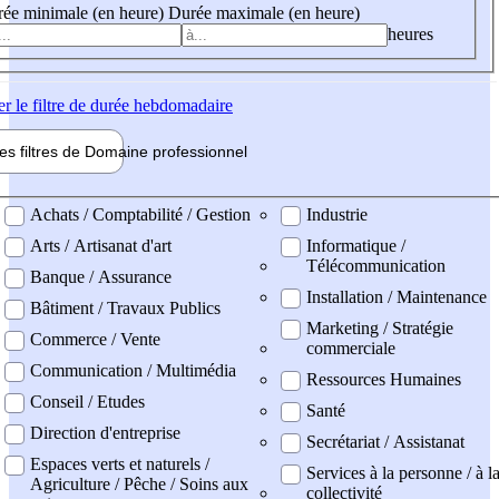
ée minimale (en heure)
Durée maximale (en heure)
heures
er
le filtre de durée hebdomadaire
les filtres de
Domaine pro
fessionnel
ne professionel
Achats / Comptabilité / Gestion
Industrie
Arts / Artisanat d'art
Informatique /
Télécommunication
Banque / Assurance
Installation / Maintenance
Bâtiment / Travaux Publics
Marketing / Stratégie
Commerce / Vente
commerciale
Communication / Multimédia
Ressources Humaines
Conseil / Etudes
Santé
Direction d'entreprise
Secrétariat / Assistanat
Espaces verts et naturels /
Services à la personne / à l
Agriculture / Pêche / Soins aux
collectivité