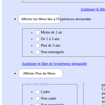
Appliquer
le fil
Afficher les filtres liés à l'
Expérience
demandée
Expérience demandée
Moins de 1 an
De 1 à 3 ans
Plus de 3 ans
Non renseignée
Appliquer
le filtre de l'expérience demandée
Afficher
Plus de
filtres
QUALIFICATION
pa
Ca
Cadre
pa
ac
Non cadre
fa
Non renseignée