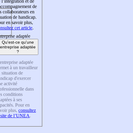
 l’intégration et de
’accompagnement de
s collaborateurs en
tuation de handicap.
ur en savoir plus,
nsultez cet article
.
treprise adaptée
Qu'est-ce qu'une
entreprise adaptée
?
entreprise adaptée
rmet à un travailleur
 situation de
ndicap d'exercer
e activité
ofessionnelle dans
s conditions
aptées à ses
pacités. Pour en
voir plus,
consultez
 site de l’UNEA
.