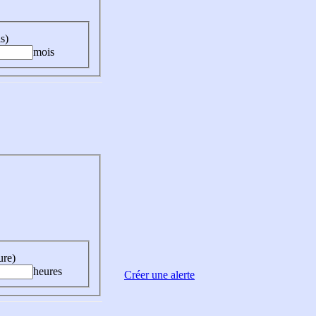
s)
mois
ure)
heures
Créer une alerte