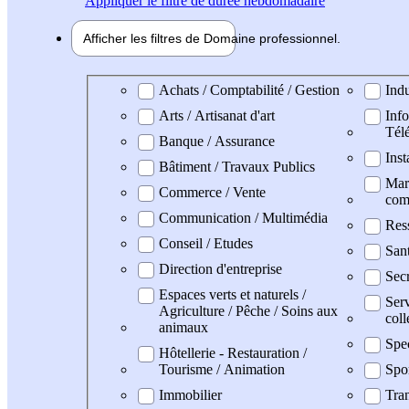
Appliquer
le filtre de durée hebdomadaire
Afficher les filtres de
Domaine pro
fessionnel
Domaine professionel
Achats / Comptabilité / Gestion
Indu
Arts / Artisanat d'art
Info
Tél
Banque / Assurance
Inst
Bâtiment / Travaux Publics
Mark
Commerce / Vente
com
Communication / Multimédia
Res
Conseil / Etudes
San
Direction d'entreprise
Secr
Espaces verts et naturels /
Serv
Agriculture / Pêche / Soins aux
coll
animaux
Spe
Hôtellerie - Restauration /
Tourisme / Animation
Spo
Immobilier
Tran