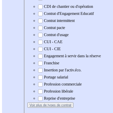
CDI de chantier ou d'opération
Contrat d'Engagement Educatif
Contrat intermittent
Contrat pacte
Contrat d'usage
CUI - CAE
CUI - CIE
Engagement à servir dans la réserve
Franchise
Insertion par l'activ.éco.
Portage salarial
Profession commerciale
Profession libérale
Reprise d'entreprise
Voir plus
de types de contrat