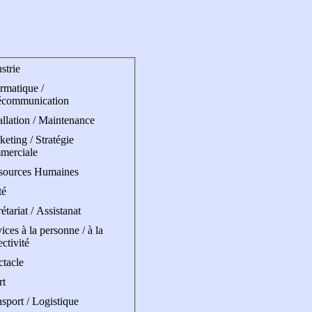
strie
rmatique /
écommunication
allation / Maintenance
eting / Stratégie
merciale
sources Humaines
té
étariat / Assistanat
ices à la personne / à la
ectivité
ctacle
rt
sport / Logistique