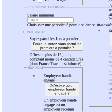
de
l
SALAIRE BRUT MINIMUM
se
si
Salaire minimum
Po
co
Choisissez une périodicité pour le salaire saisi
En
OPPORTUNITÉS
Soyez parmi les 1ers à postuler
Pourquoi serez-vous parmi les
premiers à postuler ?
L'
Offres de plus de 15 jours,
pe
comptant moins de 4 candidatures
en
(dont France Travail est informé)
ha
HANDICAP
un
pr
Employeur handi-
de
engagé
ad
Qu'est-ce qu'un
ca
employeur handi-
sa
engagé ?
le
Un employeur handi-
engagé est un
employeur reconnu