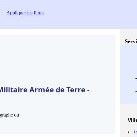
Appliquer
les filtres
Servi
ilitaire Armée de Terre -
hographe ou
Vill
L