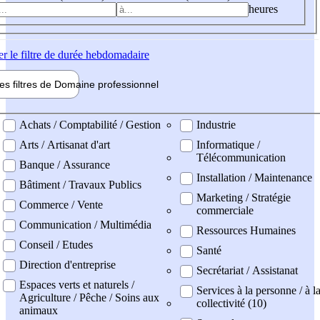
heures
er
le filtre de durée hebdomadaire
les filtres de
Domaine pro
fessionnel
ne professionel
Achats / Comptabilité / Gestion
Industrie
Arts / Artisanat d'art
Informatique /
Télécommunication
Banque / Assurance
Installation / Maintenance
Bâtiment / Travaux Publics
Marketing / Stratégie
Commerce / Vente
commerciale
Communication / Multimédia
Ressources Humaines
Conseil / Etudes
Santé
Direction d'entreprise
Secrétariat / Assistanat
Espaces verts et naturels /
Services à la personne / à l
Agriculture / Pêche / Soins aux
collectivité (10)
animaux