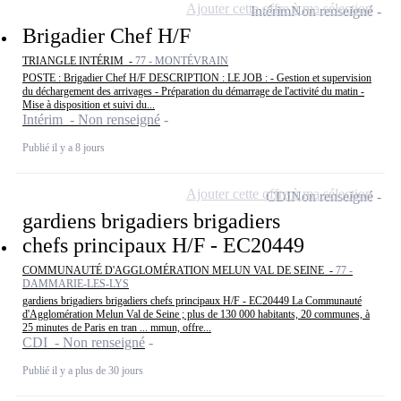
Ajouter cette offre à ma sélection
Intérim
Non renseigné
Brigadier Chef H/F
TRIANGLE INTÉRIM -
77 - MONTÉVRAIN
POSTE : Brigadier Chef H/F DESCRIPTION : LE JOB : - Gestion et supervision
du déchargement des arrivages - Préparation du démarrage de l'activité du matin -
Mise à disposition et suivi du...
Intérim - Non renseigné
Publié il y a 8 jours
Ajouter cette offre à ma sélection
CDI
Non renseigné
gardiens brigadiers brigadiers
chefs principaux H/F - EC20449
COMMUNAUTÉ D'AGGLOMÉRATION MELUN VAL DE SEINE -
77 -
DAMMARIE-LES-LYS
gardiens brigadiers brigadiers chefs principaux H/F - EC20449 La Communauté
d'Agglomération Melun Val de Seine ; plus de 130 000 habitants, 20 communes, à
25 minutes de Paris en tran ... mmun, offre...
CDI - Non renseigné
Publié il y a plus de 30 jours