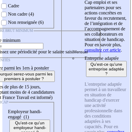
Cap emploi et ses
Cadre
partenaires pour ses
actions concrètes en
Non cadre (4)
faveur du recrutement,
Non renseignée (6)
de l’intégration et de
l’accompagnement de
IRE BRUT MINIMUM
ses collaborateurs en
situation de handicap.
re minimum
Pour en savoir plus,
consultez cet article
.
ssez une périodicité pour le salaire saisi
Entreprise adaptée
NITÉS
Qu'est-ce qu'une
z parmi les 1ers à postuler
entreprise adaptée
?
urquoi serez-vous parmi les
premiers à postuler ?
L'entreprise adaptée
es de plus de 15 jours,
permet à un travailleur
tant moins de 4 candidatures
en situation de
t France Travail est informé)
handicap d'exercer
ICAP
une activité
professionnelle dans
Employeur handi-
des conditions
engagé (1)
adaptées à ses
Qu'est-ce qu'un
capacités. Pour en
employeur handi-
savoir plus,
consultez