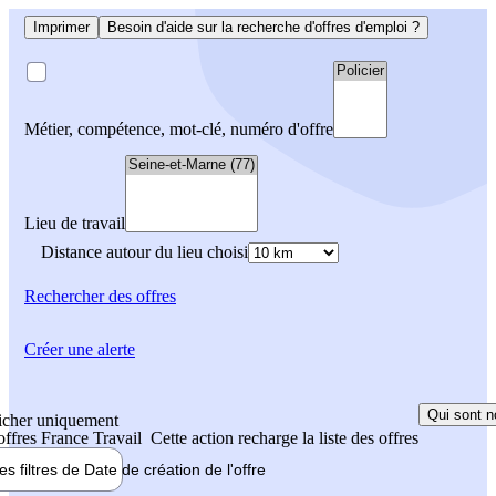
Imprimer
Besoin d'aide sur la recherche d'offres d'emploi ?
Métier, compétence, mot-clé, numéro d'offre
Lieu de travail
Distance autour du lieu choisi
Rechercher
des offres
Créer une alerte
Qui sont n
icher uniquement
 offres France Travail
Cette action recharge la liste des offres
les filtres de
Date de création
de l'offre