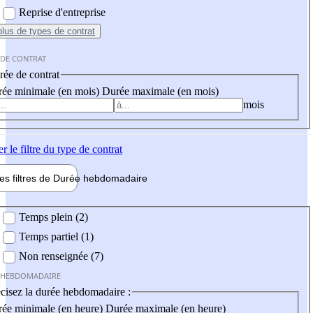
Reprise d'entreprise
plus
de types de contrat
 DE CONTRAT
ée de contrat
ée minimale (en mois)
Durée maximale (en mois)
mois
er
le filtre du type de contrat
les filtres de
Durée hebdo
madaire
 hebdomadaire
Temps plein (2)
Temps partiel (1)
Non renseignée (7)
 HEBDOMADAIRE
cisez la durée hebdomadaire :
ée minimale (en heure)
Durée maximale (en heure)