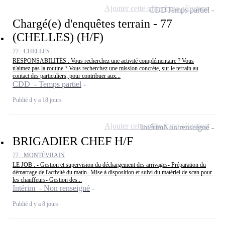
Ajouter cette offre à ma sélection
CDD
Temps partiel
Chargé(e) d'enquêtes terrain - 77
(CHELLES) (H/F)
77 - CHELLES
RESPONSABILITÉS : Vous recherchez une activité complémentaire ? Vous
n'aimez pas la routine ? Vous recherchez une mission concrète, sur le terrain au
contact des particuliers, pour contribuer aux...
CDD - Temps partiel
Publié il y a 18 jours
Ajouter cette offre à ma sélection
Intérim
Non renseigné
BRIGADIER CHEF H/F
77 - MONTÉVRAIN
LE JOB : - Gestion et supervision du déchargement des arrivages- Préparation du
démarrage de l'activité du matin- Mise à disposition et suivi du matériel de scan pour
les chauffeurs- Gestion des...
Intérim - Non renseigné
Publié il y a 8 jours