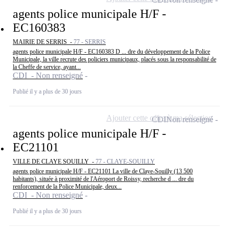
agents police municipale H/F -
EC160383
MAIRIE DE SERRIS -
77 - SERRIS
agents police municipale H/F - EC160383 D ... dre du développement de la Police
Municipale, la ville recrute des policiers municipaux, placés sous la responsabilité de
la Cheffe de service, ayant...
CDI - Non renseigné
Publié il y a plus de 30 jours
Ajouter cette offre à ma sélection
CDI
Non renseigné
agents police municipale H/F -
EC21101
VILLE DE CLAYE SOUILLY -
77 - CLAYE-SOUILLY
agents police municipale H/F - EC21101 La ville de Claye-Souilly (13 500
habitants), située à proximité de l'Aéroport de Roissy, recherche d ... dre du
renforcement de la Police Municipale, deux...
CDI - Non renseigné
Publié il y a plus de 30 jours