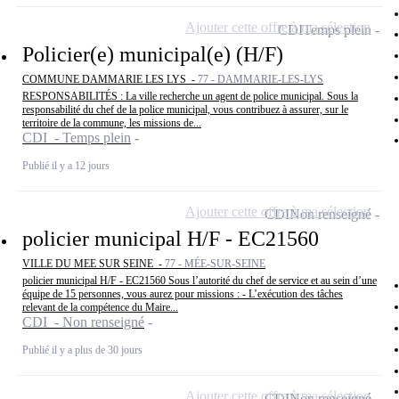
Ajouter cette offre à ma sélection
CDI
Temps plein
Policier(e) municipal(e) (H/F)
COMMUNE DAMMARIE LES LYS -
77 - DAMMARIE-LES-LYS
RESPONSABILITÉS : La ville recherche un agent de police municipal. Sous la
responsabilité du chef de la police municipal, vous contribuez à assurer, sur le
territoire de la commune, les missions de...
CDI - Temps plein
Publié il y a 12 jours
Ajouter cette offre à ma sélection
CDI
Non renseigné
policier municipal H/F - EC21560
VILLE DU MEE SUR SEINE -
77 - MÉE-SUR-SEINE
policier municipal H/F - EC21560 Sous l’autorité du chef de service et au sein d’une
équipe de 15 personnes, vous aurez pour missions : - L’exécution des tâches
relevant de la compétence du Maire...
CDI - Non renseigné
Publié il y a plus de 30 jours
Ajouter cette offre à ma sélection
CDI
Non renseigné