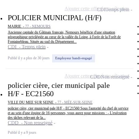
Ajouter cette offre à ma sélection
CDI
Temps plein
POLICIER MUNICIPAL (H/F)
MAIRIE -
77 - NEMOURS
Ancienne capitale du Gâtinais français, Nemours bénéficie d'une situation
géographique privilégiée au cœur de la vallée du Loing, à l'orée de la Forêt de
Fontainebleau. Située au sud du Département...
CDI - Temps plein
Publié il y a plus de 30 jours
Employeur handi-engagé
Ajouter cette offre à ma sélection
CDD
Non renseigné
policier cière, cier municipal pale
H/F - EC21560
VILLE DU MEE SUR SEINE -
77 - MÉE-SUR-SEINE
policier cière, cier municipal pale H/F - EC21560 Sous l'autorité du chef de service
et au sein d'une équipe de 16 personnes, vous aurez pour missions : - L'exécution
des tâches relevant de la...
CDD - Non renseigné
Publié il y a 9 jours