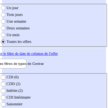
e création de l'offre
Un jour
Trois jours
Une semaine
Deux semaines
Un mois
Toutes les offres
er
le filtre de date de création de l'offre
les filtres de types de
Contrat
de contrat
CDI (6)
CDD (2)
Intérim (2)
CDI Intérimaire
Saisonnier