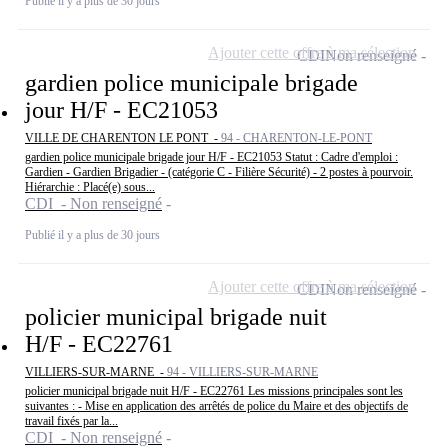
Publié il y a plus de 30 jours
Ajouter cette offre à ma sélection
CDI
Non renseigné
gardien police municipale brigade
jour H/F - EC21053
VILLE DE CHARENTON LE PONT -
94 - CHARENTON-LE-PONT
gardien police municipale brigade jour H/F - EC21053 Statut : Cadre d'emploi :
Gardien - Gardien Brigadier - (catégorie C - Filière Sécurité) - 2 postes à pourvoir.
Hiérarchie : Placé(e) sous...
CDI - Non renseigné
Publié il y a plus de 30 jours
Ajouter cette offre à ma sélection
CDI
Non renseigné
policier municipal brigade nuit
H/F - EC22761
VILLIERS-SUR-MARNE -
94 - VILLIERS-SUR-MARNE
policier municipal brigade nuit H/F - EC22761 Les missions principales sont les
suivantes : - Mise en application des arrêtés de police du Maire et des objectifs de
travail fixés par la...
CDI - Non renseigné