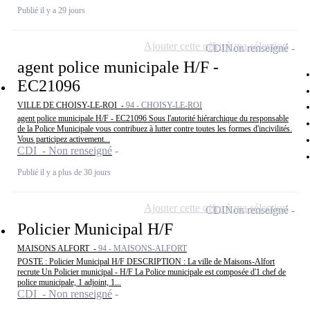
Publié il y a 29 jours
Ajouter cette offre à ma sélection
CDI
Non renseigné
agent police municipale H/F -
EC21096
VILLE DE CHOISY-LE-ROI -
94 - CHOISY-LE-ROI
agent police municipale H/F - EC21096 Sous l'autorité hiérarchique du responsable
de la Police Municipale vous contribuez à lutter contre toutes les formes d'incivilités.
Vous participez activement...
CDI - Non renseigné
Publié il y a plus de 30 jours
Ajouter cette offre à ma sélection
CDI
Non renseigné
Policier Municipal H/F
MAISONS ALFORT -
94 - MAISONS-ALFORT
POSTE : Policier Municipal H/F DESCRIPTION : La ville de Maisons-Alfort
recrute Un Policier municipal - H/F La Police municipale est composée d'1 chef de
police municipale, 1 adjoint, 1...
CDI - Non renseigné