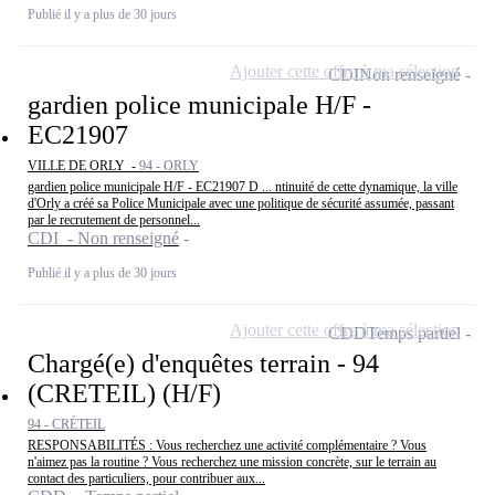
Publié il y a plus de 30 jours
Ajouter cette offre à ma sélection
CDI
Non renseigné
gardien police municipale H/F -
EC21907
VILLE DE ORLY -
94 - ORLY
gardien police municipale H/F - EC21907 D ... ntinuité de cette dynamique, la ville
d'Orly a créé sa Police Municipale avec une politique de sécurité assumée, passant
par le recrutement de personnel...
CDI - Non renseigné
Publié il y a plus de 30 jours
Ajouter cette offre à ma sélection
CDD
Temps partiel
Chargé(e) d'enquêtes terrain - 94
(CRETEIL) (H/F)
94 - CRÉTEIL
RESPONSABILITÉS : Vous recherchez une activité complémentaire ? Vous
n'aimez pas la routine ? Vous recherchez une mission concrète, sur le terrain au
contact des particuliers, pour contribuer aux...