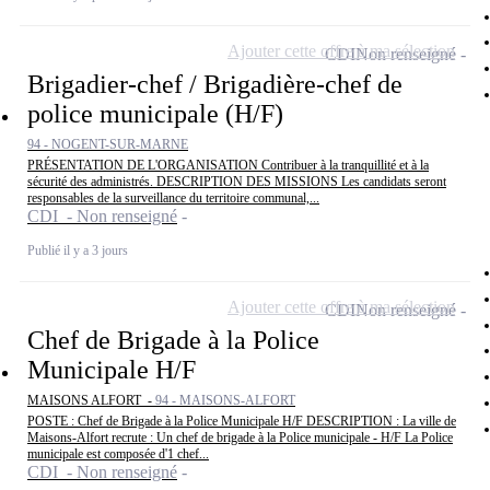
Ajouter cette offre à ma sélection
CDI
Non renseigné
Brigadier-chef / Brigadière-chef de
police municipale (H/F)
94 - NOGENT-SUR-MARNE
PRÉSENTATION DE L'ORGANISATION Contribuer à la tranquillité et à la
sécurité des administrés. DESCRIPTION DES MISSIONS Les candidats seront
responsables de la surveillance du territoire communal,...
CDI - Non renseigné
Publié il y a 3 jours
Ajouter cette offre à ma sélection
CDI
Non renseigné
Chef de Brigade à la Police
Municipale H/F
MAISONS ALFORT -
94 - MAISONS-ALFORT
POSTE : Chef de Brigade à la Police Municipale H/F DESCRIPTION : La ville de
Maisons-Alfort recrute : Un chef de brigade à la Police municipale - H/F La Police
municipale est composée d'1 chef...
CDI - Non renseigné