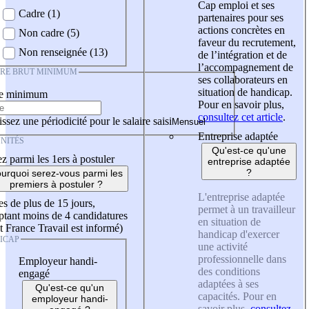
Cap emploi et ses
Cadre (1)
partenaires pour ses
actions concrètes en
Non cadre (5)
faveur du recrutement,
Non renseignée (13)
de l’intégration et de
l’accompagnement de
IRE BRUT MINIMUM
ses collaborateurs en
situation de handicap.
re minimum
Pour en savoir plus,
consultez cet article
.
ssez une périodicité pour le salaire saisi
Entreprise adaptée
NITÉS
Qu'est-ce qu'une
z parmi les 1ers à postuler
entreprise adaptée
?
urquoi serez-vous parmi les
premiers à postuler ?
L'entreprise adaptée
es de plus de 15 jours,
permet à un travailleur
tant moins de 4 candidatures
en situation de
t France Travail est informé)
handicap d'exercer
ICAP
une activité
professionnelle dans
Employeur handi-
des conditions
engagé
adaptées à ses
Qu'est-ce qu'un
capacités. Pour en
employeur handi-
savoir plus,
consultez