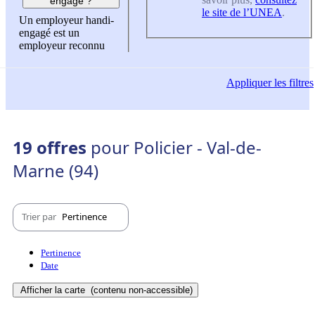
engagé ?
le site de l’UNEA
.
Un employeur handi-
engagé est un
employeur reconnu
Appliquer
les filtres
19 offres
pour Policier - Val-de-
Marne (94)
Trier par
Pertinence
Pertinence
Date
Afficher la carte
(contenu non-accessible)