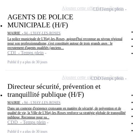
Ajouter cette offre à ma sélection
CDI
Temps plein
AGENTS DE POLICE
MUNICIPALE (H/F)
MAIRIE -
94 - L'HAY-LES-ROSES
La police municipale de L'Haÿ-les-Roses, aujourd'hui reconnue au niveau régional
pour son professionnalisme, s'est constituée autour de trois grands axes : le
recrutement d'agents qualifiés (anciens...
CDI - Temps plein
Publié il y a plus de 30 jours
Ajouter cette offre à ma sélection
CDD
Temps plein
Directeur sécurité, prévention et
tranquillité publique (H/F)
MAIRIE -
94 - L'HAY-LES-ROSES
Dans un contexte d'exigence croissante en matière de sécurité, de prévention et de
qualité de vie, la Ville de L'Haÿ-les-Roses renforce sa stratégie globale de tranquillité
publique. Reconnue pour sa...
CDD - Temps plein
Publié il y a plus de 30 jours