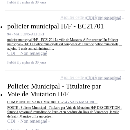
Publié il y a plus de 30 jours
Ajouter cette offre à ma sélection
CDI
Non renseigné
policier municipal H/F - EC21701
94 - MAISONS-ALFORT
policier municipal H/F - EC21701 La ville de Maisons-Alfort recrute Un Policier
municipal - H/F La Police municipale est composée d’1 chef de police municipale, 1
adjoint, 1 assistant administratif,...
CDI - Non renseigné
Publié il y a plus de 30 jours
Ajouter cette offre à ma sélection
CDI
Non renseigné
Policier Municipal - Titulaire par
Voie de Mutation H/F
COMMUNE DE SAINT MAURICE -
94 - SAINT-MAURICE
POSTE : Policier Municipal - Titulaire par Voie de Mutation H/F DESCRIPTION :
Située à proximité immédiate de Paris et en bordure du Bois de Vincennes, la ville
de Saint-Maurice offre un cadre...
CDI - Non renseigné