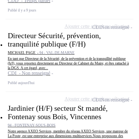
CDD - Temps partiel
Publié il y a 9 jours
Ajouter cette offre à ma sélection
CDI
Non renseigné
Directeur Sécurité, prévention,
tranquilité publique (F/H)
MICHAEL PAGE -
94 - VAL-DE-MARNE
En tant que Directeur de la Sécurité, de la prévention et de la tranquillité publique
(h/f), vous reportez directement au Directeur de Cabinet du Maire, et êtes rattaché à
la DGS. A cet égard, avec...
CDI - Non renseigné
Publié aujourd'hui
Ajouter cette offre à ma sélection
CDI
Non renseigné
Jardinier (H/F) secteur St mandé,
Fontenay sous Bois, Vincennes
94 - FONTENAY-SOUS-BOIS
Notre agence AXEO Services, membre du réseau AXEO Services, une marque de
La Poste, est une entreprise aux dimensions multiservices.Nous proposons des