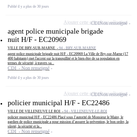
Publié il y a plus de 30 jours
Ajouter cette offre à ma sélection
CDI
Non renseigné
agent police municipale brigade
nuit H/F - EC20969
VILLE DE BRY-SUR-MARNE -
94 - BRY-SUR-MARNE
agent police municipale brigade nuit H/F - EC20969 La Ville de Bry-sur-Marne (17
400 habitants) met l'accent sur la tranquillité et le bien-être de sa population en
termes de sécurité, à travers sa...
CDI - Non renseigné
Publié il y a plus de 30 jours
Ajouter cette offre à ma sélection
CDI
Non renseigné
policier municipal H/F - EC22486
VILLE DE VILLENEUVE LE ROI -
94 - VILLENEUVE-LE-ROI
policier municipal H/F - EC22486 Placé sous l’autorité de Monsieur le Maire, le
gardien de police municipale a pour mission d’assurer la prévention, le bon ordre, la
sûreté, la sécurité et la...
CDI - Non renseigné