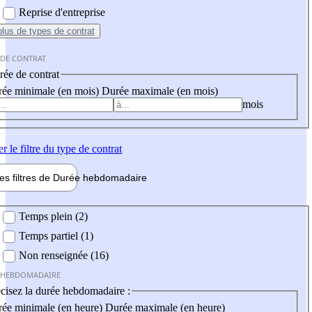
Reprise d'entreprise
plus
de types de contrat
 DE CONTRAT
ée de contrat
ée minimale (en mois)
Durée maximale (en mois)
mois
er
le filtre du type de contrat
les filtres de
Durée hebdo
madaire
 hebdomadaire
Temps plein (2)
Temps partiel (1)
Non renseignée (16)
 HEBDOMADAIRE
cisez la durée hebdomadaire :
ée minimale (en heure)
Durée maximale (en heure)