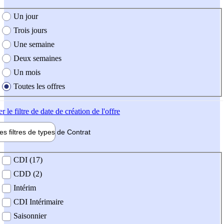
e création de l'offre
Un jour
Trois jours
Une semaine
Deux semaines
Un mois
Toutes les offres
er
le filtre de date de création de l'offre
les filtres de types de
Contrat
de contrat
CDI (17)
CDD (2)
Intérim
CDI Intérimaire
Saisonnier