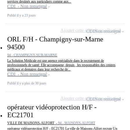
services destinés aux particuliers comme aux...
CDI - Non renseigné
Publié il y a 23 jours
Ajouter cette offre à ma sélection
CDI
Non renseigné
ORL F/H - Champigny-sur-Marne
94500
94 - CHAMPIGNY-SUR-MARNE
La Solution Médicale est une agence spécialisée dans le recrutement de
professionnels de santé. Elle accompagne, depuis , les responsables des centres
médicaux et dentaires dans leur recherche de...
CDI - Non renseigné
Publié il y a plus de 30 jours
Ajouter cette offre à ma sélection
CDI
Non renseigné
opérateur vidéoprotection H/F -
EC21701
VILLE DE MAISONS-ALFORT -
94 - MAISONS-ALFORT
opérateur vidéoprotection H/F - EC21701 La ville de Maisons-Alfort recrute Un