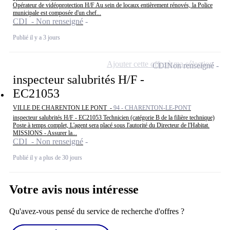
Opérateur de vidéoprotection H/F Au sein de locaux entièrement rénovés, la Police
municipale est composée d'un chef...
CDI - Non renseigné
Publié il y a 3 jours
Ajouter cette offre à ma sélection
CDI
Non renseigné
inspecteur salubrités H/F -
EC21053
VILLE DE CHARENTON LE PONT -
94 - CHARENTON-LE-PONT
inspecteur salubrités H/F - EC21053 Technicien (catégorie B de la filière technique)
Poste à temps complet, L'agent sera placé sous l'autorité du Directeur de l'Habitat.
MISSIONS - Assurer la...
CDI - Non renseigné
Publié il y a plus de 30 jours
Votre avis nous intéresse
Qu'avez-vous pensé du service de recherche d'offres ?