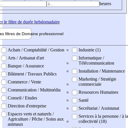
heures
er
le filtre de durée hebdomadaire
les filtres de
Domaine pro
fessionnel
ne professionel
Achats / Comptabilité / Gestion
Industrie (1)
Arts / Artisanat d'art
Informatique /
Télécommunication
Banque / Assurance
Installation / Maintenance
Bâtiment / Travaux Publics
Marketing / Stratégie
Commerce / Vente
commerciale
Communication / Multimédia
Ressources Humaines
Conseil / Etudes
Santé
Direction d'entreprise
Secrétariat / Assistanat
Espaces verts et naturels /
Services à la personne / à l
Agriculture / Pêche / Soins aux
collectivité (18)
animaux