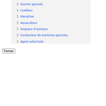
Fermer
Fermer
le détail de l'offre
/
Offre
sur
Offre précéden