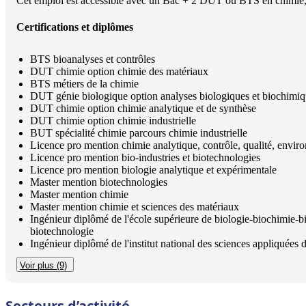
Cet emploi est accessible avec un Bac + 2 DUT ou BTS en chimie, 
Certifications et diplômes
BTS bioanalyses et contrôles
DUT chimie option chimie des matériaux
BTS métiers de la chimie
DUT génie biologique option analyses biologiques et biochimi
DUT chimie option chimie analytique et de synthèse
DUT chimie option chimie industrielle
BUT spécialité chimie parcours chimie industrielle
Licence pro mention chimie analytique, contrôle, qualité, envi
Licence pro mention bio-industries et biotechnologies
Licence pro mention biologie analytique et expérimentale
Master mention biotechnologies
Master mention chimie
Master mention chimie et sciences des matériaux
Ingénieur diplômé de l'école supérieure de biologie-biochimie-bio
biotechnologie
Ingénieur diplômé de l'institut national des sciences appliquées 
Voir plus (9)
Secteurs d’activité