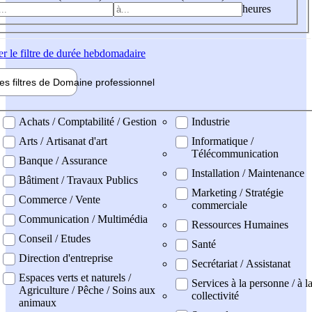
heures
er
le filtre de durée hebdomadaire
les filtres de
Domaine pro
fessionnel
ne professionel
Achats / Comptabilité / Gestion
Industrie
Arts / Artisanat d'art
Informatique /
Télécommunication
Banque / Assurance
Installation / Maintenance
Bâtiment / Travaux Publics
Marketing / Stratégie
Commerce / Vente
commerciale
Communication / Multimédia
Ressources Humaines
Conseil / Etudes
Santé
Direction d'entreprise
Secrétariat / Assistanat
Espaces verts et naturels /
Services à la personne / à l
Agriculture / Pêche / Soins aux
collectivité
animaux