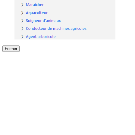
Fermer
Fermer
le détail de l'offre
/
Offre
sur
Offre précéden