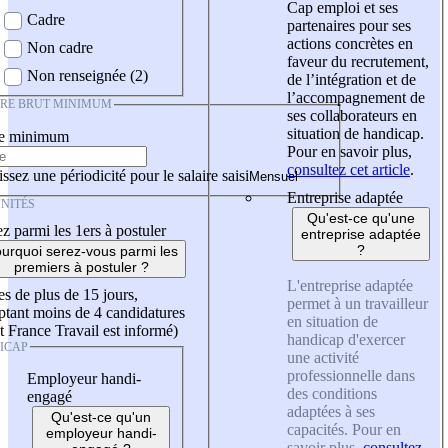
Cap emploi et ses
Cadre
partenaires pour ses
actions concrètes en
Non cadre
faveur du recrutement,
Non renseignée (2)
de l’intégration et de
l’accompagnement de
IRE BRUT MINIMUM
ses collaborateurs en
situation de handicap.
re minimum
Pour en savoir plus,
consultez cet article
.
ssez une périodicité pour le salaire saisi
Entreprise adaptée
NITÉS
Qu'est-ce qu'une
z parmi les 1ers à postuler
entreprise adaptée
?
urquoi serez-vous parmi les
premiers à postuler ?
L'entreprise adaptée
es de plus de 15 jours,
permet à un travailleur
tant moins de 4 candidatures
en situation de
t France Travail est informé)
handicap d'exercer
ICAP
une activité
professionnelle dans
Employeur handi-
des conditions
engagé
adaptées à ses
Qu'est-ce qu'un
capacités. Pour en
employeur handi-
savoir plus,
consultez