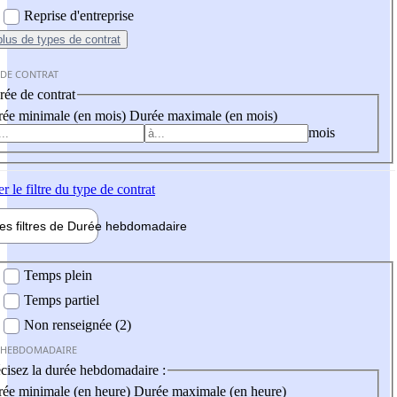
Reprise d'entreprise
plus
de types de contrat
 DE CONTRAT
ée de contrat
ée minimale (en mois)
Durée maximale (en mois)
mois
er
le filtre du type de contrat
les filtres de
Durée hebdo
madaire
 hebdomadaire
Temps plein
Temps partiel
Non renseignée (2)
 HEBDOMADAIRE
cisez la durée hebdomadaire :
ée minimale (en heure)
Durée maximale (en heure)