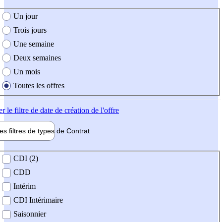
e création de l'offre
Un jour
Trois jours
Une semaine
Deux semaines
Un mois
Toutes les offres
er
le filtre de date de création de l'offre
les filtres de types de
Contrat
de contrat
CDI (2)
CDD
Intérim
CDI Intérimaire
Saisonnier