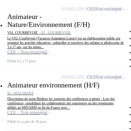
Ajouter cette offre à ma sélection
CDI
Non renseigné
Animateur -
Nature/Environnement (F/H)
VAL COURBEVOIE -
92 - COURBEVOIE
Le VAL Courbevoie (Vacances Animation Loisirs) est un établissement public qui
organise les activités éducatives, culturelles et sportives des enfants et adolescents de
3 à 17 ans, sur les temps...
CDI - Non renseigné
Publié il y a 17 jours
Ajouter cette offre à ma sélection
CDI
Non renseigné
Animateur environnement (H/F)
92 - MALAKOFF
Description du poste Réaliser les supports des conférences à mener - Lors des
conférences, sensibiliser les collaborateurs des entreprises ou des organismes
affiliés au MINARM en Ile-de-France avec...
CDI - Non renseigné
Publié il y a plus de 30 jours