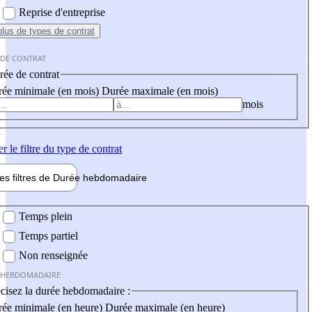
Reprise d'entreprise
plus
de types de contrat
 DE CONTRAT
ée de contrat
ée minimale (en mois)
Durée maximale (en mois)
mois
er
le filtre du type de contrat
les filtres de
Durée hebdo
madaire
 hebdomadaire
Temps plein
Temps partiel
Non renseignée
 HEBDOMADAIRE
cisez la durée hebdomadaire :
ée minimale (en heure)
Durée maximale (en heure)