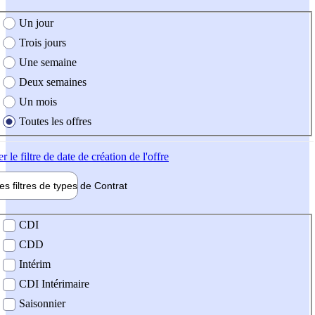
e création de l'offre
Un jour
Trois jours
Une semaine
Deux semaines
Un mois
Toutes les offres
er
le filtre de date de création de l'offre
les filtres de types de
Contrat
de contrat
CDI
CDD
Intérim
CDI Intérimaire
Saisonnier