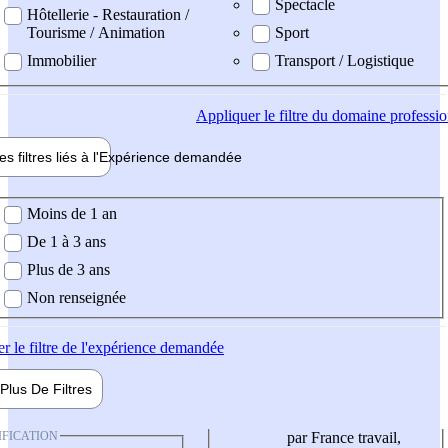
Spectacle
Hôtellerie - Restauration /
Tourisme / Animation
Sport
Immobilier
Transport / Logistique
Appliquer
le filtre du domaine professi
es filtres liés à l'
Expérience
demandée
ience demandée
Moins de 1 an
De 1 à 3 ans
Plus de 3 ans
Non renseignée
er
le filtre de l'expérience demandée
Plus De
Filtres
IFICATION
par France travail,