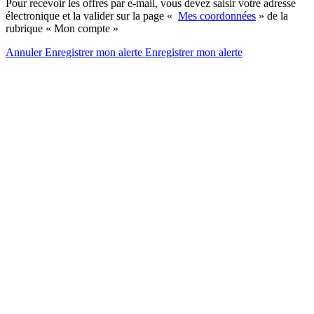
Pour recevoir les offres par e-mail, vous devez saisir votre adresse
électronique et la valider sur la page «
Mes coordonnées
» de la
rubrique « Mon compte »
Annuler
Enregistrer mon alerte
Enregistrer
mon alerte