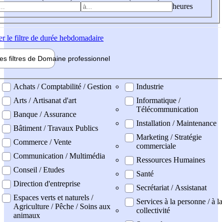
heures
er
le filtre de durée hebdomadaire
les filtres de
Domaine pro
fessionnel
ne professionel
Achats / Comptabilité / Gestion
Industrie
Arts / Artisanat d'art
Informatique /
Télécommunication
Banque / Assurance
Installation / Maintenance
Bâtiment / Travaux Publics
Marketing / Stratégie
Commerce / Vente
commerciale
Communication / Multimédia
Ressources Humaines
Conseil / Etudes
Santé
Direction d'entreprise
Secrétariat / Assistanat
Espaces verts et naturels /
Services à la personne / à l
Agriculture / Pêche / Soins aux
collectivité
animaux