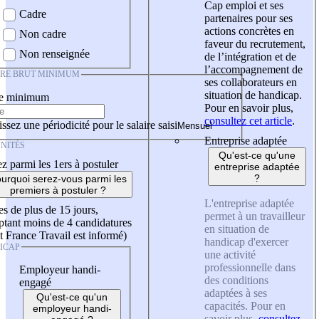
Cap emploi et ses
Cadre
partenaires pour ses
actions concrètes en
Non cadre
faveur du recrutement,
Non renseignée
de l’intégration et de
l’accompagnement de
IRE BRUT MINIMUM
ses collaborateurs en
situation de handicap.
re minimum
Pour en savoir plus,
consultez cet article
.
ssez une périodicité pour le salaire saisi
Entreprise adaptée
NITÉS
Qu'est-ce qu'une
z parmi les 1ers à postuler
entreprise adaptée
?
urquoi serez-vous parmi les
premiers à postuler ?
L'entreprise adaptée
es de plus de 15 jours,
permet à un travailleur
tant moins de 4 candidatures
en situation de
t France Travail est informé)
handicap d'exercer
ICAP
une activité
professionnelle dans
Employeur handi-
des conditions
engagé
adaptées à ses
Qu'est-ce qu'un
capacités. Pour en
employeur handi-
savoir plus,
consultez