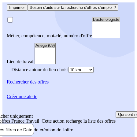
Imprimer
Besoin d'aide sur la recherche d'offres d'emploi ?
Métier, compétence, mot-clé, numéro d'offre
Lieu de travail
Distance autour du lieu choisi
Rechercher
des offres
Créer une alerte
Qui sont n
icher uniquement
 offres France Travail
Cette action recharge la liste des offres
les filtres de
Date de création
de l'offre