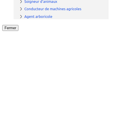
Fermer
Fermer
le détail de l'offre
/
Offre
sur
Offre précéden