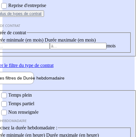
Reprise d'entreprise
plus
de types de contrat
 DE CONTRAT
ée de contrat
ée minimale (en mois)
Durée maximale (en mois)
mois
er
le filtre du type de contrat
les filtres de
Durée hebdo
madaire
 hebdomadaire
Temps plein
Temps partiel
Non renseignée
 HEBDOMADAIRE
cisez la durée hebdomadaire :
ée minimale (en heure)
Durée maximale (en heure)