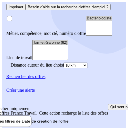
Imprimer
Besoin d'aide sur la recherche d'offres d'emploi ?
Métier, compétence, mot-clé, numéro d'offre
Lieu de travail
Distance autour du lieu choisi
Rechercher
des offres
Créer une alerte
Qui sont n
icher uniquement
 offres France Travail
Cette action recharge la liste des offres
les filtres de
Date de création
de l'offre