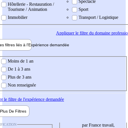
Spectacle
Hôtellerie - Restauration /
Tourisme / Animation
Sport
Immobilier
Transport / Logistique
Appliquer
le filtre du domaine professi
es filtres liés à l'
Expérience
demandée
ience demandée
Moins de 1 an
De 1 à 3 ans
Plus de 3 ans
Non renseignée
er
le filtre de l'expérience demandée
Plus De
Filtres
IFICATION
par France travail,