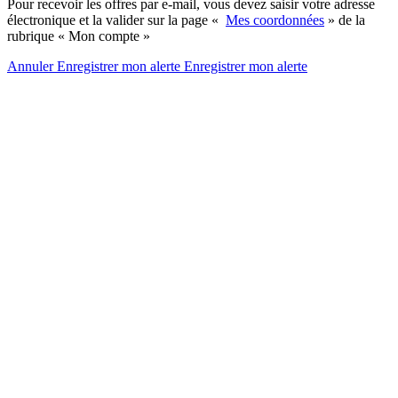
Pour recevoir les offres par e-mail, vous devez saisir votre adresse
électronique et la valider sur la page «
Mes coordonnées
» de la
rubrique « Mon compte »
Annuler
Enregistrer mon alerte
Enregistrer
mon alerte