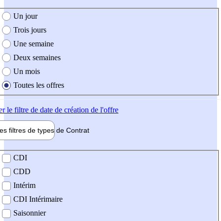
e création de l'offre
Un jour
Trois jours
Une semaine
Deux semaines
Un mois
Toutes les offres
er
le filtre de date de création de l'offre
les filtres de types de
Contrat
de contrat
CDI
CDD
Intérim
CDI Intérimaire
Saisonnier