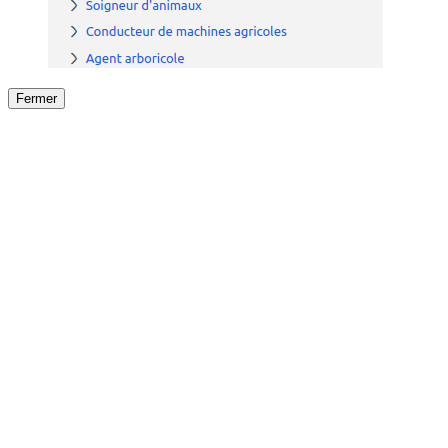
Fermer
Fermer
le détail de l'offre
/
Offre
sur
Offre précéden