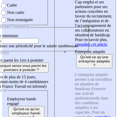
Cap emploi et ses
Cadre
partenaires pour ses
actions concrètes en
Non cadre
faveur du recrutement,
Non renseignée
de l’intégration et de
l’accompagnement de
IRE BRUT MINIMUM
ses collaborateurs en
situation de handicap.
re minimum
Pour en savoir plus,
consultez cet article
.
ssez une périodicité pour le salaire saisi
Entreprise adaptée
NITÉS
Qu'est-ce qu'une
z parmi les 1ers à postuler
entreprise adaptée
?
urquoi serez-vous parmi les
premiers à postuler ?
L'entreprise adaptée
es de plus de 15 jours,
permet à un travailleur
tant moins de 4 candidatures
en situation de
t France Travail est informé)
handicap d'exercer
ICAP
une activité
professionnelle dans
Employeur handi-
des conditions
engagé
adaptées à ses
Qu'est-ce qu'un
capacités. Pour en
employeur handi-
savoir plus,
consultez