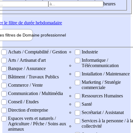
heures
er
le filtre de durée hebdomadaire
les filtres de
Domaine pro
fessionnel
ne professionel
Achats / Comptabilité / Gestion
Industrie
Arts / Artisanat d'art
Informatique /
Télécommunication
Banque / Assurance
Installation / Maintenance
Bâtiment / Travaux Publics
Marketing / Stratégie
Commerce / Vente
commerciale
Communication / Multimédia
Ressources Humaines
Conseil / Etudes
Santé
Direction d'entreprise
Secrétariat / Assistanat
Espaces verts et naturels /
Services à la personne / à l
Agriculture / Pêche / Soins aux
collectivité
animaux