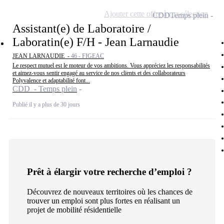
Ajouter cette offre à ma sélection
CDD
Temps plein
Assistant(e) de Laboratoire /
Laboratin(e) F/H - Jean Larnaudie
JEAN LARNAUDIE -
46 - FIGEAC
Le respect mutuel est le moteur de vos ambitions. Vous appréciez les responsabilités
et aimez-vous sentir engagé au service de nos clients et des collaborateurs
Polyvalence et adaptabilité font...
CDD - Temps plein
Publié il y a plus de 30 jours
Prêt à élargir votre recherche d’emploi ?
Découvrez de nouveaux territoires où les chances de
trouver un emploi sont plus fortes en réalisant un
projet de mobilité résidentielle