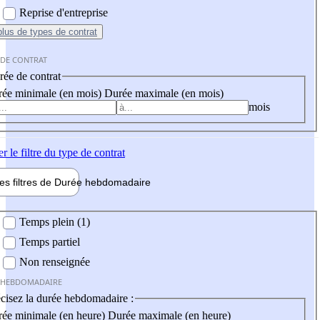
Reprise d'entreprise
plus
de types de contrat
 DE CONTRAT
ée de contrat
ée minimale (en mois)
Durée maximale (en mois)
mois
er
le filtre du type de contrat
les filtres de
Durée hebdo
madaire
 hebdomadaire
Temps plein (1)
Temps partiel
Non renseignée
 HEBDOMADAIRE
cisez la durée hebdomadaire :
ée minimale (en heure)
Durée maximale (en heure)