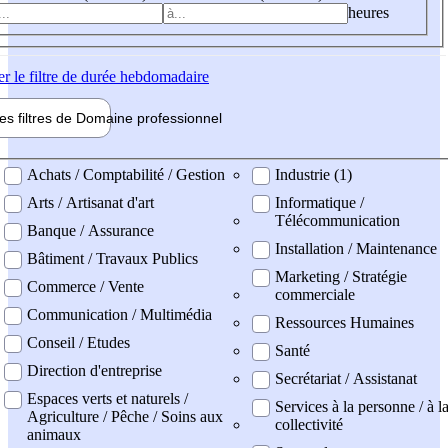
heures
er
le filtre de durée hebdomadaire
les filtres de
Domaine pro
fessionnel
ne professionel
Achats / Comptabilité / Gestion
Industrie (1)
Arts / Artisanat d'art
Informatique /
Télécommunication
Banque / Assurance
Installation / Maintenance
Bâtiment / Travaux Publics
Marketing / Stratégie
Commerce / Vente
commerciale
Communication / Multimédia
Ressources Humaines
Conseil / Etudes
Santé
Direction d'entreprise
Secrétariat / Assistanat
Espaces verts et naturels /
Services à la personne / à l
Agriculture / Pêche / Soins aux
collectivité
animaux