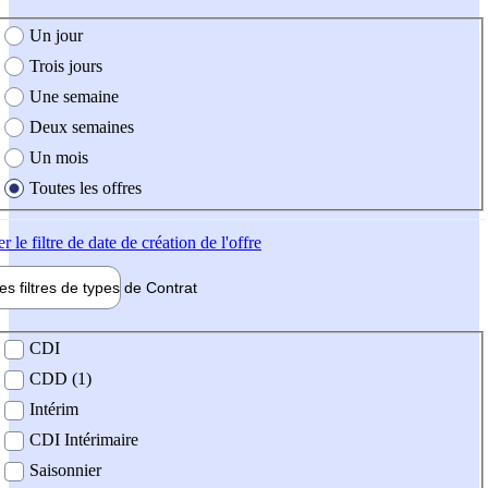
e création de l'offre
Un jour
Trois jours
Une semaine
Deux semaines
Un mois
Toutes les offres
er
le filtre de date de création de l'offre
les filtres de types de
Contrat
de contrat
CDI
CDD (1)
Intérim
CDI Intérimaire
Saisonnier