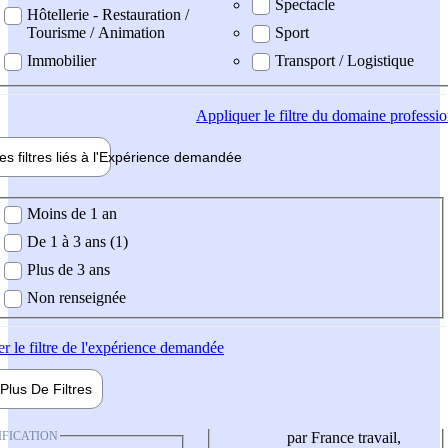
Spectacle
Hôtellerie - Restauration /
Tourisme / Animation
Sport
Immobilier
Transport / Logistique
Appliquer
le filtre du domaine professi
es filtres liés à l'
Expérience
demandée
ience demandée
Moins de 1 an
De 1 à 3 ans (1)
Plus de 3 ans
Non renseignée
er
le filtre de l'expérience demandée
Plus De
Filtres
IFICATION
par France travail,