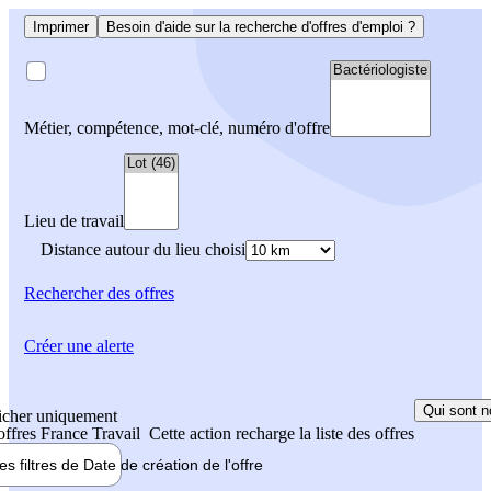
Imprimer
Besoin d'aide sur la recherche d'offres d'emploi ?
Métier, compétence, mot-clé, numéro d'offre
Lieu de travail
Distance autour du lieu choisi
Rechercher
des offres
Créer une alerte
Qui sont n
icher uniquement
 offres France Travail
Cette action recharge la liste des offres
les filtres de
Date de création
de l'offre