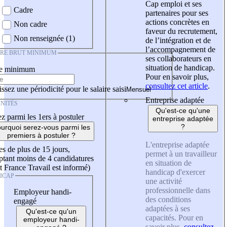
Cap emploi et ses
Cadre
partenaires pour ses
actions concrètes en
Non cadre
faveur du recrutement,
Non renseignée (1)
de l’intégration et de
l’accompagnement de
IRE BRUT MINIMUM
ses collaborateurs en
situation de handicap.
re minimum
Pour en savoir plus,
consultez cet article
.
ssez une périodicité pour le salaire saisi
Entreprise adaptée
NITÉS
Qu'est-ce qu'une
z parmi les 1ers à postuler
entreprise adaptée
?
urquoi serez-vous parmi les
premiers à postuler ?
L'entreprise adaptée
es de plus de 15 jours,
permet à un travailleur
tant moins de 4 candidatures
en situation de
t France Travail est informé)
handicap d'exercer
ICAP
une activité
professionnelle dans
Employeur handi-
des conditions
engagé
adaptées à ses
Qu'est-ce qu'un
capacités. Pour en
employeur handi-
savoir plus,
consultez