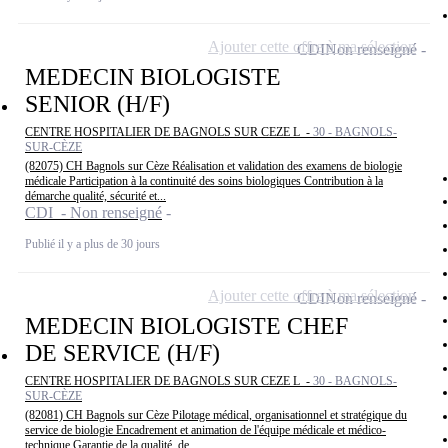
Ajouter cette offre à ma sélection
CDI
Non renseigné
MEDECIN BIOLOGISTE
SENIOR (H/F)
CENTRE HOSPITALIER DE BAGNOLS SUR CEZE L -
30 - BAGNOLS-
SUR-CÈZE
(82075) CH Bagnols sur Cèze Réalisation et validation des examens de biologie
médicale Participation à la continuité des soins biologiques Contribution à la
démarche qualité, sécurité et...
CDI - Non renseigné
Publié il y a plus de 30 jours
Ajouter cette offre à ma sélection
CDI
Non renseigné
MEDECIN BIOLOGISTE CHEF
DE SERVICE (H/F)
CENTRE HOSPITALIER DE BAGNOLS SUR CEZE L -
30 - BAGNOLS-
SUR-CÈZE
(82081) CH Bagnols sur Cèze Pilotage médical, organisationnel et stratégique du
service de biologie Encadrement et animation de l'équipe médicale et médico-
technique Garantie de la qualité, de...