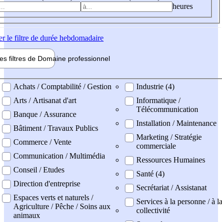
heures
er
le filtre de durée hebdomadaire
les filtres de
Domaine pro
fessionnel
ne professionel
Achats / Comptabilité / Gestion
Industrie (4)
Arts / Artisanat d'art
Informatique /
Télécommunication
Banque / Assurance
Installation / Maintenance
Bâtiment / Travaux Publics
Marketing / Stratégie
Commerce / Vente
commerciale
Communication / Multimédia
Ressources Humaines
Conseil / Etudes
Santé (4)
Direction d'entreprise
Secrétariat / Assistanat
Espaces verts et naturels /
Services à la personne / à l
Agriculture / Pêche / Soins aux
collectivité
animaux