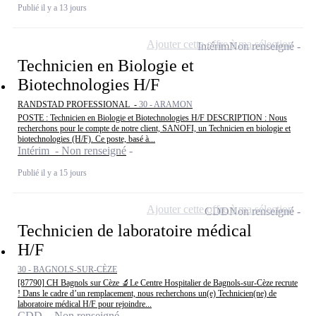
Publié il y a 13 jours
Ajouter cette offre à ma sélection
Intérim
Non renseigné
Technicien en Biologie et
Biotechnologies H/F
RANDSTAD PROFESSIONAL -
30 - ARAMON
POSTE : Technicien en Biologie et Biotechnologies H/F DESCRIPTION : Nous
recherchons pour le compte de notre client, SANOFI, un Technicien en biologie et
biotechnologies (H/F). Ce poste, basé à...
Intérim - Non renseigné
Publié il y a 15 jours
Ajouter cette offre à ma sélection
CDD
Non renseigné
Technicien de laboratoire médical
H/F
30 - BAGNOLS-SUR-CÈZE
[87790] CH Bagnols sur Cèze 🔬Le Centre Hospitalier de Bagnols-sur-Cèze recrute
! Dans le cadre d’un remplacement, nous recherchons un(e) Technicien(ne) de
laboratoire médical H/F pour rejoindre...
CDD - Non renseigné