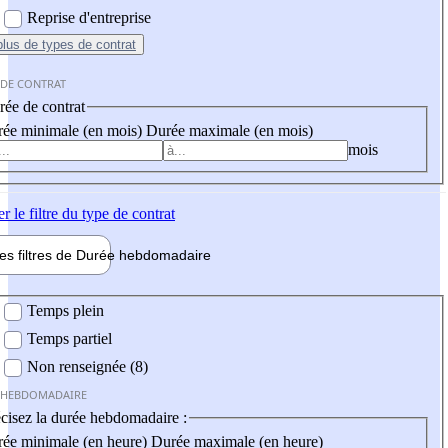
Reprise d'entreprise
plus
de types de contrat
 DE CONTRAT
ée de contrat
ée minimale (en mois)
Durée maximale (en mois)
mois
er
le filtre du type de contrat
les filtres de
Durée hebdo
madaire
 hebdomadaire
Temps plein
Temps partiel
Non renseignée (8)
 HEBDOMADAIRE
cisez la durée hebdomadaire :
ée minimale (en heure)
Durée maximale (en heure)