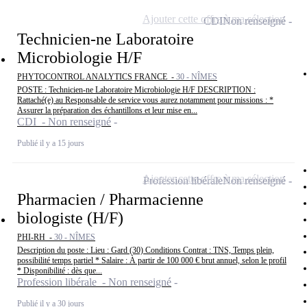
Ajouter cette offre à ma sélection
CDI
Non renseigné
Technicien-ne Laboratoire
Microbiologie H/F
PHYTOCONTROL ANALYTICS FRANCE -
30 - NÎMES
POSTE : Technicien-ne Laboratoire Microbiologie H/F DESCRIPTION :
Rattaché(e) au Responsable de service vous aurez notamment pour missions : *
Assurer la préparation des échantillons et leur mise en...
CDI - Non renseigné
Publié il y a 15 jours
Ajouter cette offre à ma sélection
Profession libérale
Non renseigné
Pharmacien / Pharmacienne
biologiste (H/F)
PHI-RH -
30 - NÎMES
Description du poste : Lieu : Gard (30) Conditions Contrat : TNS, Temps plein,
possibilité temps partiel * Salaire : À partir de 100 000 € brut annuel, selon le profil
* Disponibilité : dès que...
Profession libérale - Non renseigné
Publié il y a 30 jours