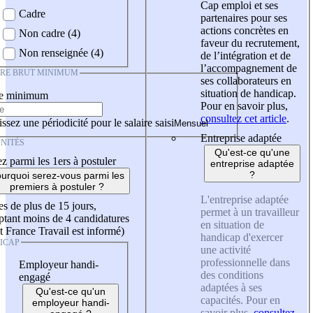
Cap emploi et ses
Cadre
partenaires pour ses
actions concrètes en
Non cadre (4)
faveur du recrutement,
Non renseignée (4)
de l’intégration et de
l’accompagnement de
IRE BRUT MINIMUM
ses collaborateurs en
situation de handicap.
re minimum
Pour en savoir plus,
consultez cet article
.
ssez une périodicité pour le salaire saisi
Entreprise adaptée
NITÉS
Qu'est-ce qu'une
z parmi les 1ers à postuler
entreprise adaptée
?
urquoi serez-vous parmi les
premiers à postuler ?
L'entreprise adaptée
es de plus de 15 jours,
permet à un travailleur
tant moins de 4 candidatures
en situation de
t France Travail est informé)
handicap d'exercer
ICAP
une activité
professionnelle dans
Employeur handi-
des conditions
engagé
adaptées à ses
Qu'est-ce qu'un
capacités. Pour en
employeur handi-
savoir plus,
consultez