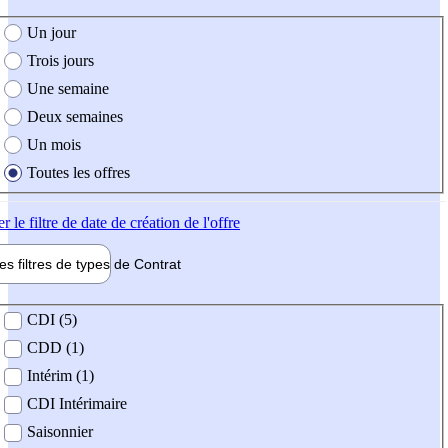
e création de l'offre
Un jour
Trois jours
Une semaine
Deux semaines
Un mois
Toutes les offres
er
le filtre de date de création de l'offre
les filtres de types de
Contrat
de contrat
CDI (5)
CDD (1)
Intérim (1)
CDI Intérimaire
Saisonnier