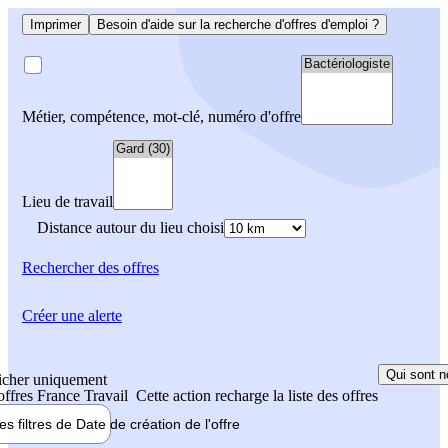
Imprimer
Besoin d'aide sur la recherche d'offres d'emploi ?
Métier, compétence, mot-clé, numéro d'offre
Lieu de travail
Distance autour du lieu choisi
Rechercher
des offres
Créer une alerte
Qui sont n
icher uniquement
 offres France Travail
Cette action recharge la liste des offres
les filtres de
Date de création
de l'offre