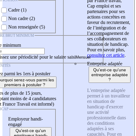
IFICATION
par France travail,
Cap emploi et ses
Cadre (1)
partenaires pour ses
actions concrètes en
Non cadre (2)
faveur du recrutement,
Non renseignée (5)
de l’intégration et de
l’accompagnement de
IRE BRUT MINIMUM
ses collaborateurs en
situation de handicap.
re minimum
Pour en savoir plus,
consultez cet article
.
ssez une périodicité pour le salaire saisi
Entreprise adaptée
NITÉS
Qu'est-ce qu'une
z parmi les 1ers à postuler
entreprise adaptée
?
urquoi serez-vous parmi les
premiers à postuler ?
L'entreprise adaptée
es de plus de 15 jours,
permet à un travailleur
tant moins de 4 candidatures
en situation de
t France Travail est informé)
handicap d'exercer
ICAP
une activité
professionnelle dans
Employeur handi-
des conditions
engagé
adaptées à ses
Qu'est-ce qu'un
capacités. Pour en
employeur handi-