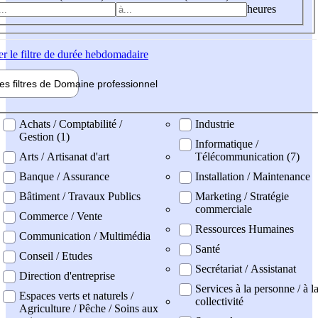
heures
er
le filtre de durée hebdomadaire
les filtres de
Domaine pro
fessionnel
ne professionel
Achats / Comptabilité /
Industrie
Gestion (1)
Informatique /
Arts / Artisanat d'art
Télécommunication (7)
Banque / Assurance
Installation / Maintenance
Bâtiment / Travaux Publics
Marketing / Stratégie
commerciale
Commerce / Vente
Ressources Humaines
Communication / Multimédia
Santé
Conseil / Etudes
Secrétariat / Assistanat
Direction d'entreprise
Services à la personne / à l
Espaces verts et naturels /
collectivité
Agriculture / Pêche / Soins aux