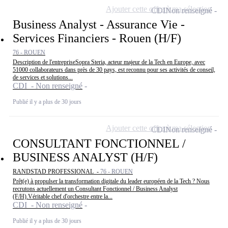
Ajouter cette offre à ma sélection
CDI
Non renseigné
Business Analyst - Assurance Vie -
Services Financiers - Rouen (H/F)
76 - ROUEN
Description de l'entrepriseSopra Steria, acteur majeur de la Tech en Europe, avec
51000 collaborateurs dans près de 30 pays, est reconnu pour ses activités de conseil,
de services et solutions...
CDI - Non renseigné
Publié il y a plus de 30 jours
Ajouter cette offre à ma sélection
CDI
Non renseigné
CONSULTANT FONCTIONNEL /
BUSINESS ANALYST (H/F)
RANDSTAD PROFESSIONAL -
76 - ROUEN
Prêt(e) à propulser la transformation digitale du leader européen de la Tech ? Nous
recrutons actuellement un Consultant Fonctionnel / Business Analyst
(F/H).Véritable chef d'orchestre entre la...
CDI - Non renseigné
Publié il y a plus de 30 jours