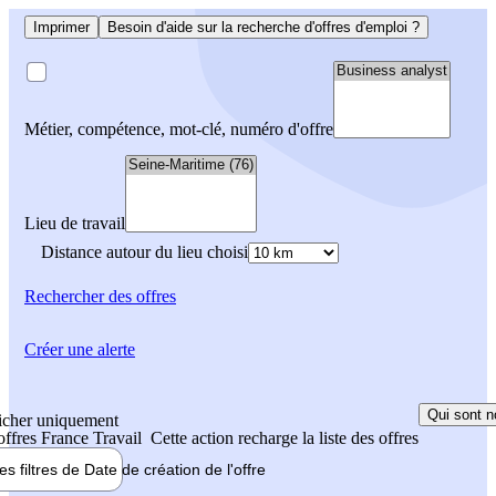
Imprimer
Besoin d'aide sur la recherche d'offres d'emploi ?
Métier, compétence, mot-clé, numéro d'offre
Lieu de travail
Distance autour du lieu choisi
Rechercher
des offres
Créer une alerte
Qui sont n
icher uniquement
 offres France Travail
Cette action recharge la liste des offres
les filtres de
Date de création
de l'offre