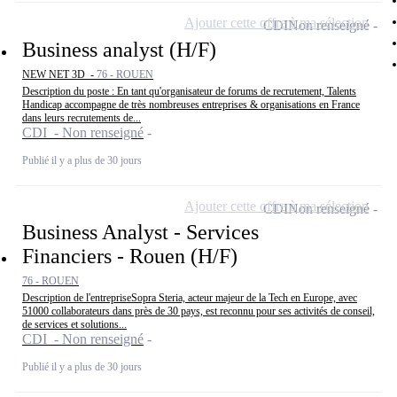
Ajouter cette offre à ma sélection
CDI
Non renseigné
Business analyst (H/F)
NEW NET 3D -
76 - ROUEN
Description du poste : En tant qu'organisateur de forums de recrutement, Talents
Handicap accompagne de très nombreuses entreprises & organisations en France
dans leurs recrutements de...
CDI - Non renseigné
Publié il y a plus de 30 jours
Ajouter cette offre à ma sélection
CDI
Non renseigné
Business Analyst - Services
Financiers - Rouen (H/F)
76 - ROUEN
Description de l'entrepriseSopra Steria, acteur majeur de la Tech en Europe, avec
51000 collaborateurs dans près de 30 pays, est reconnu pour ses activités de conseil,
de services et solutions...
CDI - Non renseigné
Publié il y a plus de 30 jours