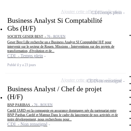
Ajouter cette offre à ma sélection
CDI
Temps plein
Business Analyst Si Comptabilité
Gbs (H/F)
SOCIETE GESER BEST -
76 - ROUEN
Geser Best Lille recherche un.e Business Analyst SI Comptabilité H/F pour
intervenir sur le secteur de Rouen. Missions - Interventions sur des projets de
transformation, d'évolution et de...
CDI - Temps plein
Publié il y a 23 jours
Ajouter cette offre à ma sélection
CDI
Non renseigné
Business Analyst / Chef de projet
(H/F)
BNP PARIBAS -
76 - ROUEN
Cardif IARD est la compagnie en assurance dommages née du partenariat entre
BNP Paribas Cardif et Matmut.Dans le cadre du lancement de nos activités et de
notre développement, nous recherchons pour...
CDI - Non renseigné