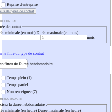
Reprise d'entreprise
plus
de types de contrat
 DE CONTRAT
ée de contrat
ée minimale (en mois)
Durée maximale (en mois)
mois
er
le filtre du type de contrat
les filtres de
Durée hebdo
madaire
 hebdomadaire
Temps plein (1)
Temps partiel
Non renseignée (7)
 HEBDOMADAIRE
cisez la durée hebdomadaire :
ée minimale (en heure)
Durée maximale (en heure)