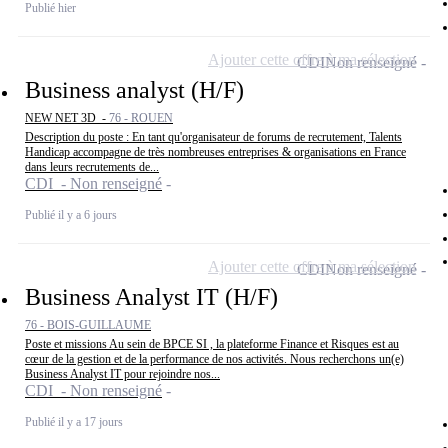
Publié hier
Ajouter cette offre à ma sélection
CDI
Non renseigné
Business analyst (H/F)
NEW NET 3D -
76 - ROUEN
Description du poste : En tant qu'organisateur de forums de recrutement, Talents
Handicap accompagne de très nombreuses entreprises & organisations en France
dans leurs recrutements de...
CDI - Non renseigné
Publié il y a 6 jours
Ajouter cette offre à ma sélection
CDI
Non renseigné
Business Analyst IT (H/F)
76 - BOIS-GUILLAUME
Poste et missions Au sein de BPCE SI , la plateforme Finance et Risques est au
cœur de la gestion et de la performance de nos activités. Nous recherchons un(e)
Business Analyst IT pour rejoindre nos...
CDI - Non renseigné
Publié il y a 17 jours