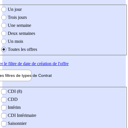
e création de l'offre
Un jour
Trois jours
Une semaine
Deux semaines
Un mois
Toutes les offres
er
le filtre de date de création de l'offre
les filtres de types de
Contrat
de contrat
CDI (8)
CDD
Intérim
CDI Intérimaire
Saisonnier