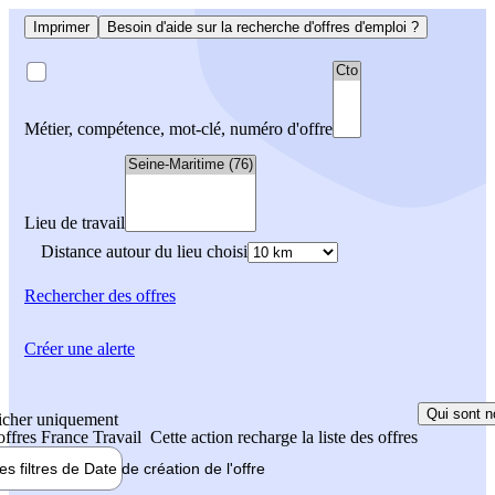
Imprimer
Besoin d'aide sur la recherche d'offres d'emploi ?
Métier, compétence, mot-clé, numéro d'offre
Lieu de travail
Distance autour du lieu choisi
Rechercher
des offres
Créer une alerte
Qui sont n
icher uniquement
 offres France Travail
Cette action recharge la liste des offres
les filtres de
Date de création
de l'offre