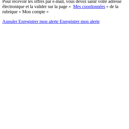
Pour recevoir les offres par e-mail, vous devez saisir votre adresse
électronique et la valider sur la page «
Mes coordonnées
» de la
rubrique « Mon compte »
Annuler
Enregistrer mon alerte
Enregistrer
mon alerte