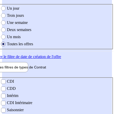
e création de l'offre
Un jour
Trois jours
Une semaine
Deux semaines
Un mois
Toutes les offres
er
le filtre de date de création de l'offre
les filtres de types de
Contrat
de contrat
CDI
CDD
Intérim
CDI Intérimaire
Saisonnier