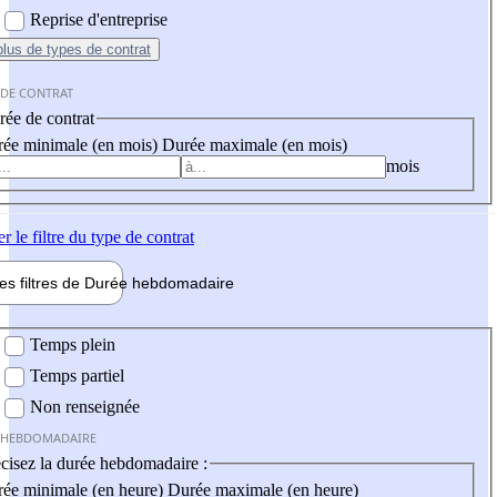
Reprise d'entreprise
plus
de types de contrat
 DE CONTRAT
ée de contrat
ée minimale (en mois)
Durée maximale (en mois)
mois
er
le filtre du type de contrat
les filtres de
Durée hebdo
madaire
 hebdomadaire
Temps plein
Temps partiel
Non renseignée
 HEBDOMADAIRE
cisez la durée hebdomadaire :
ée minimale (en heure)
Durée maximale (en heure)