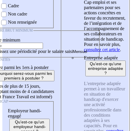
Cap emploi et ses
Cadre
partenaires pour ses
actions concrètes en
Non cadre
faveur du recrutement,
Non renseignée
de l’intégration et de
l’accompagnement de
IRE BRUT MINIMUM
ses collaborateurs en
situation de handicap.
re minimum
Pour en savoir plus,
consultez cet article
.
ssez une périodicité pour le salaire saisi
Entreprise adaptée
NITÉS
Qu'est-ce qu'une
z parmi les 1ers à postuler
entreprise adaptée
?
urquoi serez-vous parmi les
premiers à postuler ?
L'entreprise adaptée
es de plus de 15 jours,
permet à un travailleur
tant moins de 4 candidatures
en situation de
t France Travail est informé)
handicap d'exercer
ICAP
une activité
professionnelle dans
Employeur handi-
des conditions
engagé
adaptées à ses
Qu'est-ce qu'un
capacités. Pour en
employeur handi-
savoir plus,
consultez