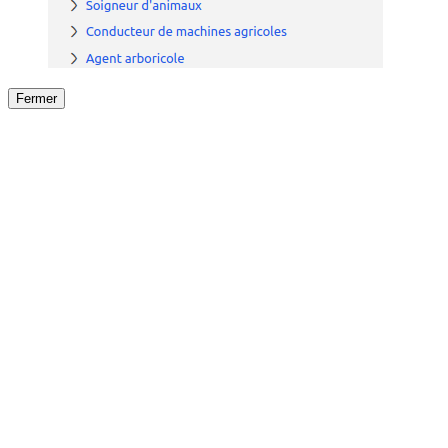
Fermer
Fermer
le détail de l'offre
/
Offre
sur
Offre précéden