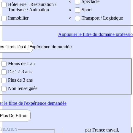
Spectacle
Hôtellerie - Restauration /
Tourisme / Animation
Sport
Immobilier
Transport / Logistique
Appliquer
le filtre du domaine professi
es filtres liés à l'
Expérience
demandée
ience demandée
Moins de 1 an
De 1 à 3 ans
Plus de 3 ans
Non renseignée
er
le filtre de l'expérience demandée
Plus De
Filtres
IFICATION
par France travail,