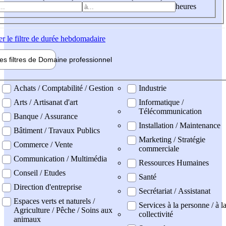
heures
er
le filtre de durée hebdomadaire
les filtres de
Domaine pro
fessionnel
ne professionel
Achats / Comptabilité / Gestion
Industrie
Arts / Artisanat d'art
Informatique /
Télécommunication
Banque / Assurance
Installation / Maintenance
Bâtiment / Travaux Publics
Marketing / Stratégie
Commerce / Vente
commerciale
Communication / Multimédia
Ressources Humaines
Conseil / Etudes
Santé
Direction d'entreprise
Secrétariat / Assistanat
Espaces verts et naturels /
Services à la personne / à l
Agriculture / Pêche / Soins aux
collectivité
animaux