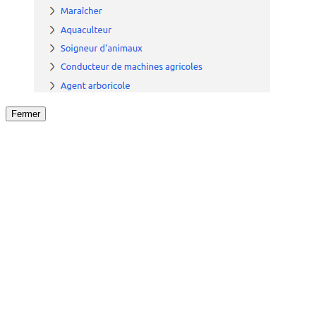
Fermer
Fermer
le détail de l'offre
/
Offre
sur
Offre précéden