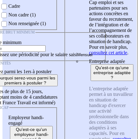
Cap emploi et ses
Cadre
partenaires pour ses
actions concrètes en
Non cadre (1)
faveur du recrutement,
Non renseignée (1)
de l’intégration et de
l’accompagnement de
IRE BRUT MINIMUM
ses collaborateurs en
situation de handicap.
re minimum
Pour en savoir plus,
consultez cet article
.
ssez une périodicité pour le salaire saisi
Entreprise adaptée
NITÉS
Qu'est-ce qu'une
z parmi les 1ers à postuler
entreprise adaptée
?
urquoi serez-vous parmi les
premiers à postuler ?
L'entreprise adaptée
es de plus de 15 jours,
permet à un travailleur
tant moins de 4 candidatures
en situation de
t France Travail est informé)
handicap d'exercer
ICAP
une activité
professionnelle dans
Employeur handi-
des conditions
engagé
adaptées à ses
Qu'est-ce qu'un
capacités. Pour en
employeur handi-
savoir plus,
consultez