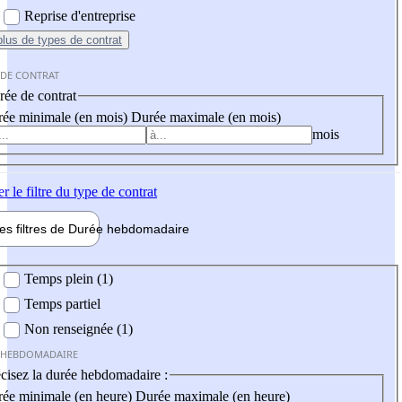
Reprise d'entreprise
plus
de types de contrat
 DE CONTRAT
ée de contrat
ée minimale (en mois)
Durée maximale (en mois)
mois
er
le filtre du type de contrat
les filtres de
Durée hebdo
madaire
 hebdomadaire
Temps plein (1)
Temps partiel
Non renseignée (1)
 HEBDOMADAIRE
cisez la durée hebdomadaire :
ée minimale (en heure)
Durée maximale (en heure)