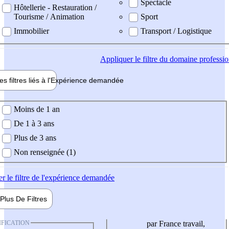
Spectacle
Hôtellerie - Restauration /
Tourisme / Animation
Sport
Immobilier
Transport / Logistique
Appliquer
le filtre du domaine professi
es filtres liés à l'
Expérience
demandée
ience demandée
Moins de 1 an
De 1 à 3 ans
Plus de 3 ans
Non renseignée (1)
er
le filtre de l'expérience demandée
Plus De
Filtres
IFICATION
par France travail,