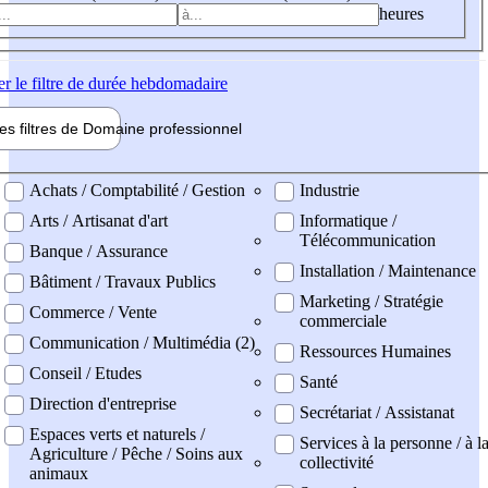
heures
er
le filtre de durée hebdomadaire
les filtres de
Domaine pro
fessionnel
ne professionel
Achats / Comptabilité / Gestion
Industrie
Arts / Artisanat d'art
Informatique /
Télécommunication
Banque / Assurance
Installation / Maintenance
Bâtiment / Travaux Publics
Marketing / Stratégie
Commerce / Vente
commerciale
Communication / Multimédia (2)
Ressources Humaines
Conseil / Etudes
Santé
Direction d'entreprise
Secrétariat / Assistanat
Espaces verts et naturels /
Services à la personne / à l
Agriculture / Pêche / Soins aux
collectivité
animaux