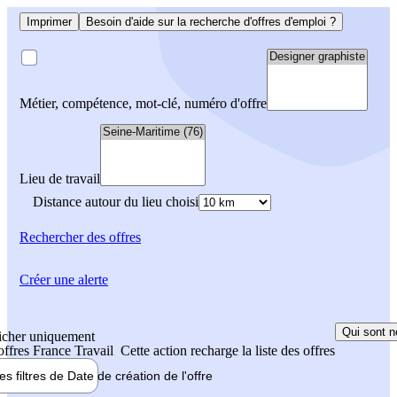
Imprimer
Besoin d'aide sur la recherche d'offres d'emploi ?
Métier, compétence, mot-clé, numéro d'offre
Lieu de travail
Distance autour du lieu choisi
Rechercher
des offres
Créer une alerte
Qui sont n
icher uniquement
 offres France Travail
Cette action recharge la liste des offres
les filtres de
Date de création
de l'offre