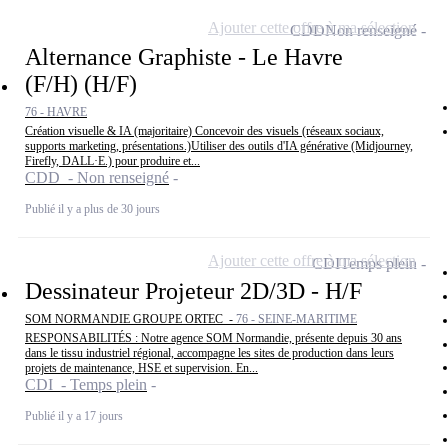
Ajouter cette offre à ma sélection
CDD
Non renseigné
Alternance Graphiste - Le Havre
(F/H) (H/F)
76 - HAVRE
Création visuelle & IA (majoritaire) Concevoir des visuels (réseaux sociaux,
supports marketing, présentations.)Utiliser des outils d'IA générative (Midjourney,
Firefly, DALL·E.) pour produire et...
CDD - Non renseigné
Publié il y a plus de 30 jours
Ajouter cette offre à ma sélection
CDI
Temps plein
Dessinateur Projeteur 2D/3D - H/F
SOM NORMANDIE GROUPE ORTEC -
76 - SEINE-MARITIME
RESPONSABILITÉS : Notre agence SOM Normandie, présente depuis 30 ans
dans le tissu industriel régional, accompagne les sites de production dans leurs
projets de maintenance, HSE et supervision. En...
CDI - Temps plein
Publié il y a 17 jours