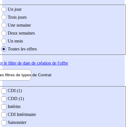
e création de l'offre
Un jour
Trois jours
Une semaine
Deux semaines
Un mois
Toutes les offres
er
le filtre de date de création de l'offre
les filtres de types de
Contrat
de contrat
CDI (1)
CDD (1)
Intérim
CDI Intérimaire
Saisonnier