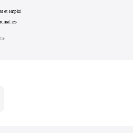
s et emploi
 humaines
ons