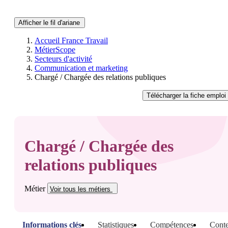
Afficher le fil d'ariane
Accueil France Travail
MétierScope
Secteurs d'activité
Communication et marketing
Chargé / Chargée des relations publiques
Télécharger
la fiche emploi
Chargé / Chargée des
relations publiques
Métier
Voir tous
les métiers
Informations clés
Statistiques
Compétences
Conte